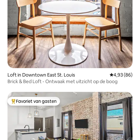
Loft in Downtown East St. Louis
Gemiddelde be
4,93 (86)
Brick & Bed Loft - Ontwaak met uitzicht op de boog
Favoriet van gasten
Topfavoriet van gasten