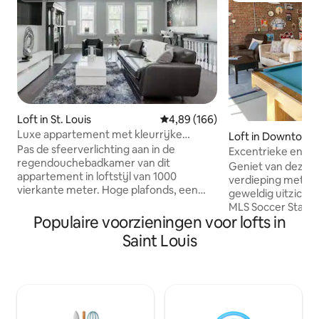
Loft in St. Louis
Gemiddelde beoordeling van 4,8
4,89 (166)
Luxe appartement met kleurrijke
Loft in Downtown 
verlichting op Cherokee Street
Pas de sfeerverlichting aan in de
ouis
Excentrieke en l
regendouchebadkamer van dit
Loft/Reuzenrad Ui
Geniet van deze in
appartement in loftstijl van 1000
verdieping met b
vierkante meter. Hoge plafonds, een
geweldig uitzicht
gashaard en zwart lederen meubels
MLS Soccer Stadi
dragen allemaal bij aan de sfeer. LET OP:
Populaire voorzieningen voor lofts in
appartement van 
onze woning is ALLEEN voor maximaal
biedt genoeg rui
Saint Louis
twee gasten en we hebben een
te ontspannen of 
ROOKBELEID voor de woning zonder
tijdens het poolen
FEEST- en INTERIEUR. Dit beleid wordt
onze vintage flipp
STRIKT gehandhaafd voor uw veiligheid
ervoor kiezen om 
en die van ons huis. Als dit beleid wordt
bezienswaardighed
geschonden, is dit een reden voor
Union Station en 