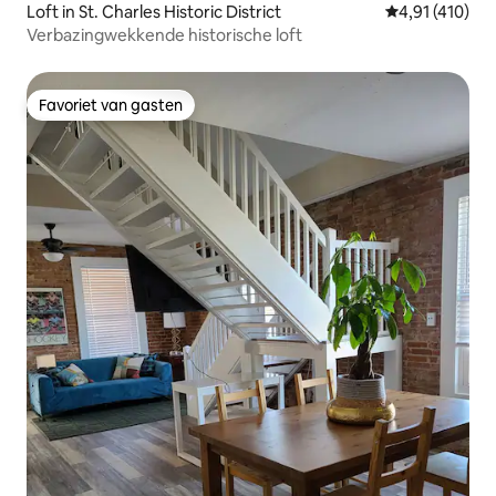
Loft in St. Charles Historic District
Gemiddelde be
4,91 (410)
Verbazingwekkende historische loft
Favoriet van gasten
Favoriet van gasten