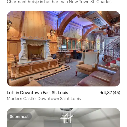
Charmant huisje in het hart van New Town St. Charles
Loft in Downtown East St. Louis
Gemiddelde be
4,87 (45)
Modern Castle-Downtown Saint Louis
Superhost
Superhost