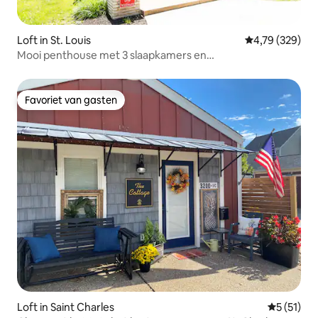
Loft in St. Louis
Gemiddelde beo
4,79 (329)
Mooi penthouse met 3 slaapkamers en
parkeergelegenheid op straat
Favoriet van gasten
Favoriet van gasten
Loft in Saint Charles
Gemiddeld
5 (51)