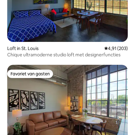
Loft in St. Louis
Gemiddelde beo
4,91 (203)
Chique ultramoderne studio loft met designerfuncties
Favoriet van gasten
Favoriet van gasten