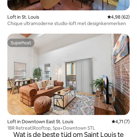
Loft in St. Louis
Gemiddelde be
4,98 (62)
Chique ultramoderne studio-loft met designkenmerken
Superhost
Superhost
Loft in Downtown East St. Louis
Gemiddelde 
4,71 (7)
1BR Retreat|Rooftop, Spa+Downtown STL
Wat is de beste tijd om Saint Louis te