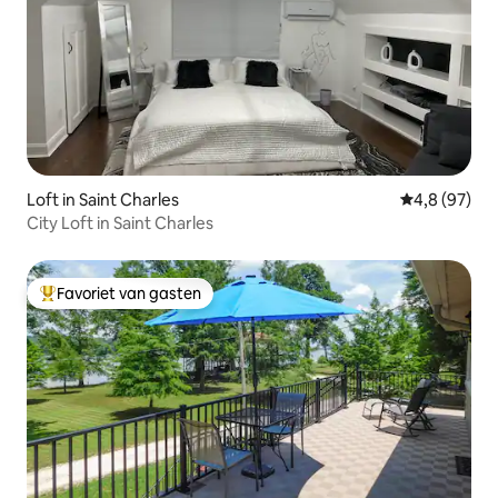
Loft in Saint Charles
Gemiddelde b
4,8 (97)
City Loft in Saint Charles
Favoriet van gasten
Topfavoriet van gasten