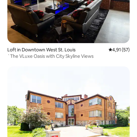
Loft in Downtown West St. Louis
Gemiddelde be
4,91 (57)
`The VLuxe Oasis with City Skyline Views