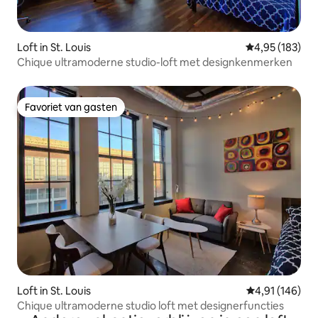
Loft in St. Louis
Gemiddelde beo
4,95 (183)
Chique ultramoderne studio-loft met designkenmerken
Favoriet van gasten
Favoriet van gasten
Loft in St. Louis
Gemiddelde beo
4,91 (146)
Chique ultramoderne studio loft met designerfuncties