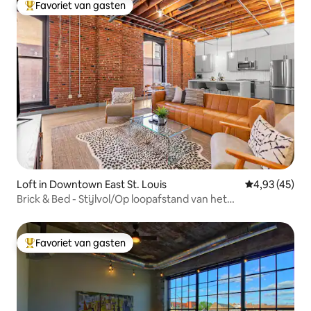
Favoriet van gasten
Topfavoriet van gasten
Loft in Downtown East St. Louis
Gemiddelde be
4,93 (45)
Brick & Bed - Stijlvol/Op loopafstand van het
congrescentrum
Favoriet van gasten
Topfavoriet van gasten