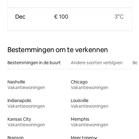
Dec
€ 100
3°C
Bestemmingen om te verkennen
Bestemmingen in de buurt
Andere soorten verblijven
Bes
Nashville
Chicago
Vakantiewoningen
Vakantiewoningen
Indianapolis
Louisville
Vakantiewoningen
Vakantiewoningen
Kansas City
Memphis
Vakantiewoningen
Vakantiewoningen
Branson
Meer tonen