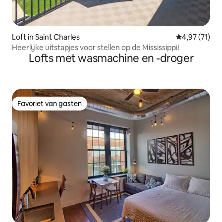
Loft in Saint Charles
Gemiddelde be
4,97 (71)
Heerlijke uitstapjes voor stellen op de Mississippi!
Lofts met wasmachine en -droger
Favoriet van gasten
Favoriet van gasten