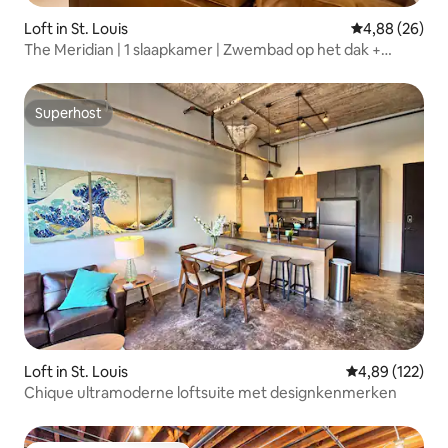
Loft in St. Louis
Gemiddelde be
4,88 (26)
The Meridian | 1 slaapkamer | Zwembad op het dak +
kingsize bed + wasmachine en droger
Superhost
Superhost
Loft in St. Louis
Gemiddelde beo
4,89 (122)
Chique ultramoderne loftsuite met designkenmerken