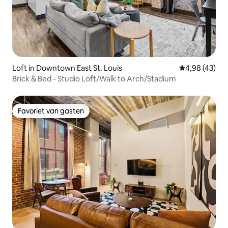
Loft in Downtown East St. Louis
Gemiddelde be
4,98 (43)
Brick & Bed - Studio Loft/Walk to Arch/Stadium
Favoriet van gasten
Favoriet van gasten