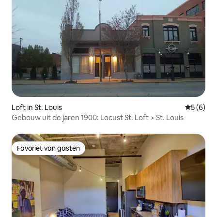
Loft in St. Louis
Gemiddeld
5 (6)
Gebouw uit de jaren 1900: Locust St. Loft > St. Louis
Favoriet van gasten
Favoriet van gasten