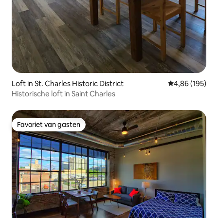
Loft in St. Charles Historic District
Gemiddelde beo
4,86 (195)
Historische loft in Saint Charles
Favoriet van gasten
Favoriet van gasten