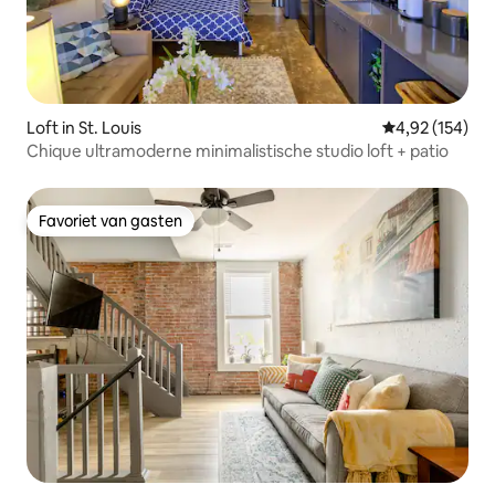
Loft in St. Louis
Gemiddelde beo
4,92 (154)
Chique ultramoderne minimalistische studio loft + patio
Favoriet van gasten
Favoriet van gasten