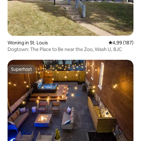
Woning in St. Louis
Gemiddelde beo
4,99 (187)
Dogtown: The Place to Be near the Zoo, Wash U, BJC
Superhost
Superhost