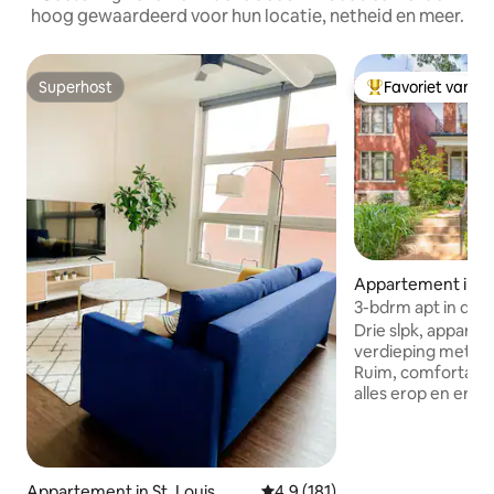
hoog gewaardeerd voor hun locatie, netheid en meer.
Superhost
Favoriet van g
Superhost
Topfavoriet van 
Appartement in St
3-bdrm apt in de 
Wash U, Forest Pa
Drie slpk, appart
verdieping met pri
Ruim, comfortabel
alles erop en eraa
Pageant, Delmar H
Hill, Salt&Smoke, 
supermarkten, res
op de Delmar Loop. Of wandel d
Appartement in St. Louis
Gemiddelde beoordeling van 4,
4,9 (181)