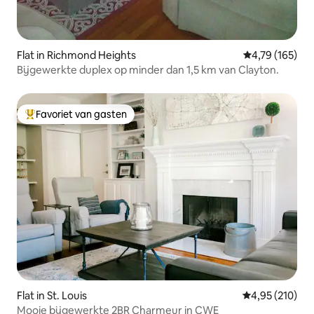
Flat in Richmond Heights
Gemiddelde beo
4,79 (165)
Bijgewerkte duplex op minder dan 1,5 km van Clayton.
Favoriet van gasten
Topfavoriet van gasten
Flat in St. Louis
Gemiddelde beo
4,95 (210)
Mooie bijgewerkte 2BR Charmeur in CWE