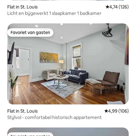
Flat in St. Louis
Gemiddelde beo
4,74 (126)
Licht en bijgewerkt 1 slaapkamer 1 badkamer
Favoriet van gasten
Favoriet van gasten
Flat in St. Louis
Gemiddelde beo
4,99 (106)
Stijlvol - comfortabel historisch appartement