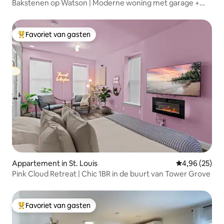
Bakstenen op Watson | Moderne woning met garage +
serre
Favoriet van gasten
Topfavoriet van gasten
Appartement in St. Louis
Gemiddelde be
4,96 (25)
Pink Cloud Retreat | Chic 1BR in de buurt van Tower Grove
Favoriet van gasten
Topfavoriet van gasten