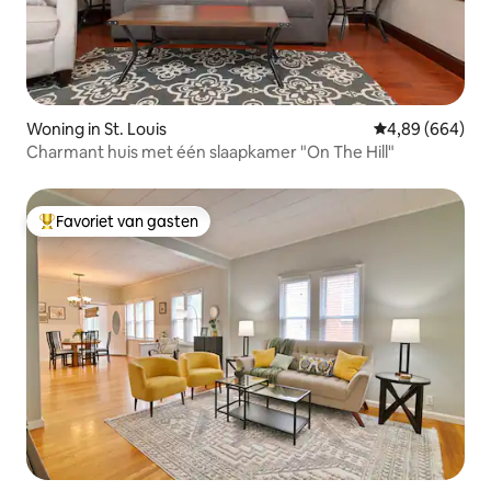
Woning in St. Louis
Gemiddelde beo
4,89 (664)
Charmant huis met één slaapkamer "On The Hill"
Favoriet van gasten
Topfavoriet van gasten