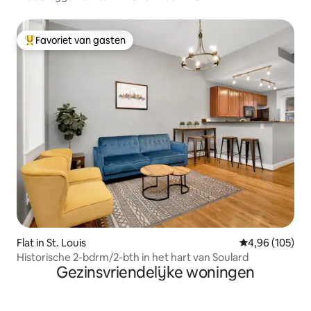
Favoriet van gasten
Topfavoriet van gasten
Flat in St. Louis
Gemiddelde beo
4,96 (105)
Historische 2-bdrm/2-bth in het hart van Soulard
Gezinsvriendelijke woningen