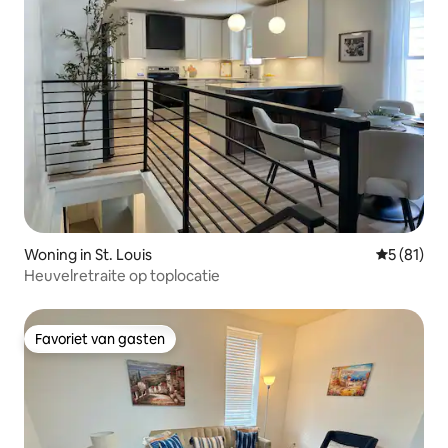
Woning in St. Louis
Gemiddelde
5 (81)
Heuvelretraite op toplocatie
Favoriet van gasten
Favoriet van gasten