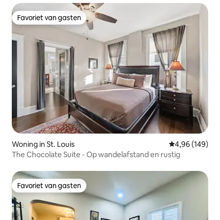
Favoriet van gasten
Favoriet van gasten
Woning in St. Louis
Gemiddelde beo
4,96 (149)
The Chocolate Suite - Op wandelafstand en rustig
Favoriet van gasten
Favoriet van gasten