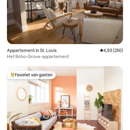
Appartement in St. Louis
Gemiddelde beo
4,93 (250)
Het Boho-Grove-appartement
Favoriet van gasten
Topfavoriet van gasten