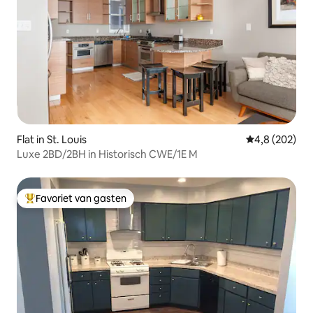
Flat in St. Louis
Gemiddelde be
4,8 (202)
Luxe 2BD/2BH in Historisch CWE/1E M
Favoriet van gasten
Topfavoriet van gasten