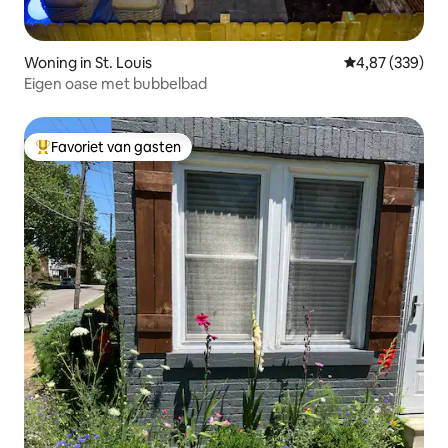
Woning in St. Louis
Gemiddelde beo
4,87 (339)
Eigen oase met bubbelbad
Favoriet van gasten
Topfavoriet van gasten