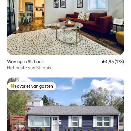
Woning in St. Louis
Gemiddelde beo
4,95 (173)
Het beste van StLouis-
ForestPk,Muny,Zoo,SLU/WashU,Barnes
Favoriet van gasten
Topfavoriet van gasten