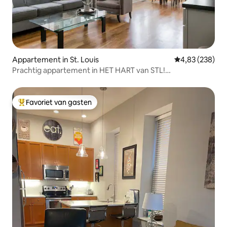
Appartement in St. Louis
Gemiddelde beo
4,83 (238)
Prachtig appartement in HET HART van STL!
Gastronomische keuken✨
Favoriet van gasten
Topfavoriet van gasten