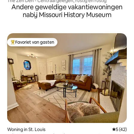
The Zen Den - Centraal gelegen, rustig en rustig
Andere geweldige vakantiewoningen
nabij Missouri History Museum
Favoriet van gasten
Topfavoriet van gasten
Woning in St. Louis
Gemiddelde
5 (42)