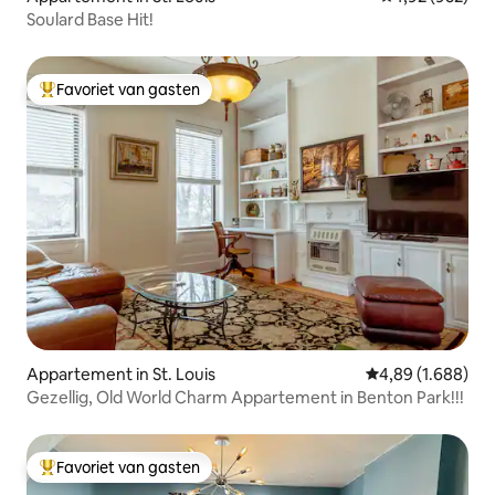
Soulard Base Hit!
Favoriet van gasten
Topfavoriet van gasten
Appartement in St. Louis
Gemiddelde beoor
4,89 (1.688)
Gezellig, Old World Charm Appartement in Benton Park!!!
Favoriet van gasten
Topfavoriet van gasten