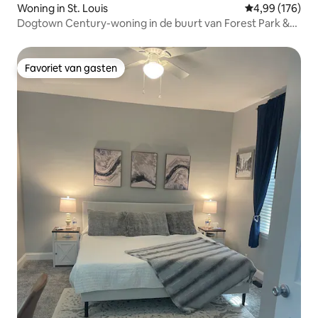
Woning in St. Louis
Gemiddelde beo
4,99 (176)
Dogtown Century-woning in de buurt van Forest Park &
Maplewood
Favoriet van gasten
Favoriet van gasten