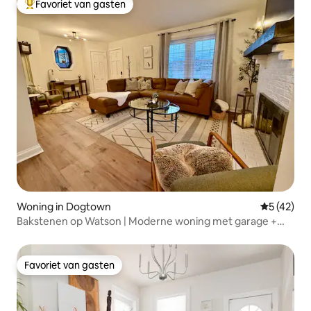
Favoriet van gasten
Topfavoriet van gasten
Woning in Dogtown
Gemiddelde
5 (42)
Bakstenen op Watson | Moderne woning met garage +
serre
Favoriet van gasten
Favoriet van gasten