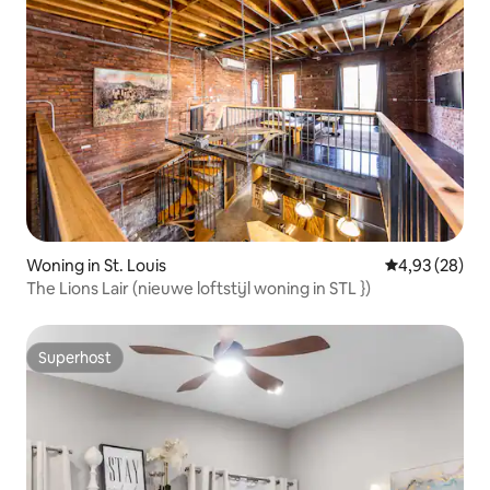
Woning in St. Louis
Gemiddelde be
4,93 (28)
The Lions Lair (nieuwe loftstijl woning in STL })
Superhost
Superhost