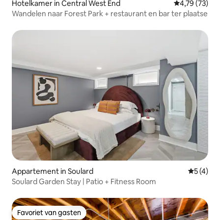
Hotelkamer in Central West End
Gemiddelde be
4,79 (73)
Wandelen naar Forest Park + restaurant en bar ter plaatse
Appartement in Soulard
Gemiddeld
5 (4)
Soulard Garden Stay | Patio + Fitness Room
Favoriet van gasten
Favoriet van gasten