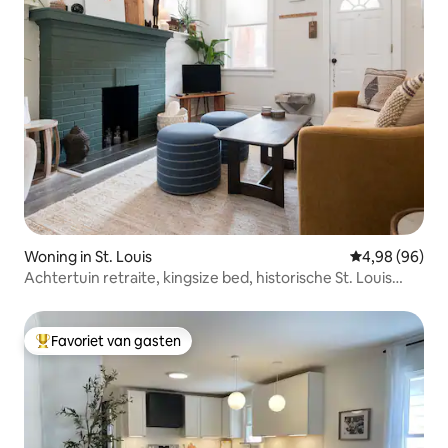
Woning in St. Louis
Gemiddelde be
4,98 (96)
Achtertuin retraite, kingsize bed, historische St. Louis
Gem
Favoriet van gasten
Topfavoriet van gasten