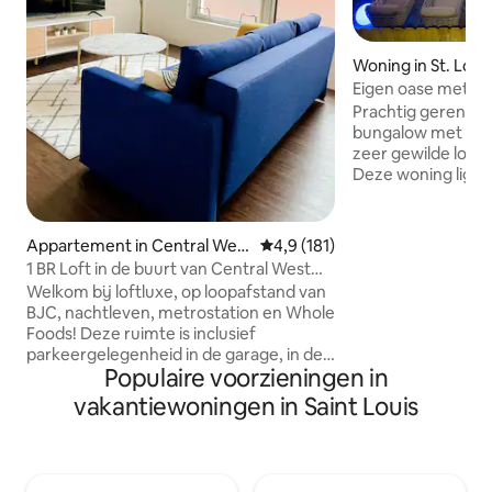
Woning in St. Loui
Eigen oase met b
Prachtig gerenov
bungalow met twe
zeer gewilde locati
Deze woning ligt 
parkeerplaats, die 
buitendouche met
groot bubbelbad,
Appartement in Central West
Gemiddelde beoordeling van 4,
4,9 (181)
gasvuurplaats, ba
End
1 BR Loft in de buurt van Central West
voldoende zitplaa
End, lopen naar BJC
Welkom bij loftluxe, op loopafstand van
zes personen. Bin
BJC, nachtleven, metrostation en Whole
is volledig gereha
Foods! Deze ruimte is inclusief
bakstenen muren,
parkeergelegenheid in de garage, in de
met centraal eila
Populaire voorzieningen in
unit W/D, en alles om een nacht of een
slaapkamers met 
maand te verblijven! Andere geweldige
vakantiewoningen in Saint Louis
allemaal nieuw meu
functies: - Hoge plafonds en grote
ramen - Uitschuifbare bank - 55" TV -
Werkplek met snel draadloos internet -
Volledig uitgeruste keuken - Queen