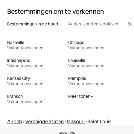
Bestemmingen om te verkennen
Bestemmingen in de buurt
Andere soorten verblijven
Bes
Nashville
Chicago
Vakantiewoningen
Vakantiewoningen
Indianapolis
Louisville
Vakantiewoningen
Vakantiewoningen
Kansas City
Memphis
Vakantiewoningen
Vakantiewoningen
Branson
Meer tonen
Vakantiewoningen
Airbnb
Verenigde Staten
Missouri
Saint Louis