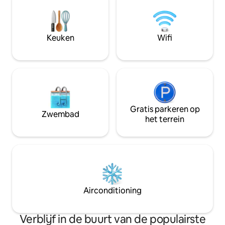
memory foam bed *Houd er rekening
mee dat de slaapkamerwanden van
deze loft zich niet uitstrekken tot aan
het plafond en dat er geen deur is.
Keuken
Wifi
Controleer de foto 's om er zeker van te
zijn dat de ruimte aan je behoeften
voldoet!
Gratis parkeren op
Zwembad
het terrein
Airconditioning
Verblijf in de buurt van de populairste