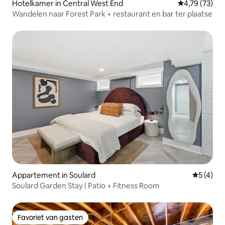
Hotelkamer in Central West End
Gemiddelde be
4,79 (73)
Wandelen naar Forest Park + restaurant en bar ter plaatse
Appartement in Soulard
Gemiddeld
5 (4)
Soulard Garden Stay | Patio + Fitness Room
Favoriet van gasten
Favoriet van gasten