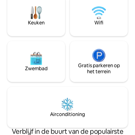
memory foam bed *Houd er rekening
mee dat de slaapkamerwanden van
deze loft zich niet uitstrekken tot aan
het plafond en dat er geen deur is.
Keuken
Wifi
Controleer de foto 's om er zeker van te
zijn dat de ruimte aan je behoeften
voldoet!
Gratis parkeren op
Zwembad
het terrein
Airconditioning
Verblijf in de buurt van de populairste