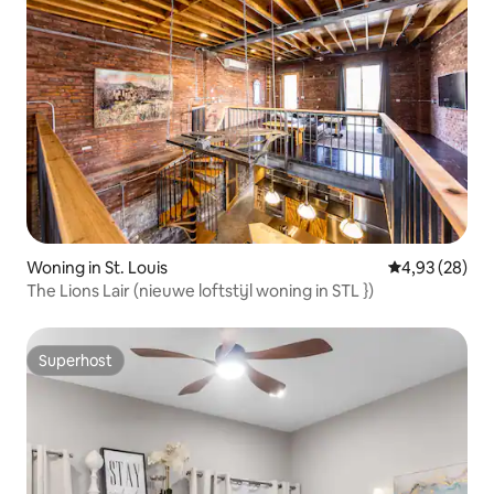
Woning in St. Louis
Gemiddelde be
4,93 (28)
The Lions Lair (nieuwe loftstijl woning in STL })
Superhost
Superhost