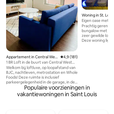
Woning in St. Loui
Eigen oase met b
Prachtig gerenov
bungalow met twe
zeer gewilde locati
Deze woning ligt 
parkeerplaats, die 
buitendouche met
groot bubbelbad,
Appartement in Central West
Gemiddelde beoordeling van 4,
4,9 (181)
gasvuurplaats, ba
End
1 BR Loft in de buurt van Central West
voldoende zitplaa
End, lopen naar BJC
Welkom bij loftluxe, op loopafstand van
zes personen. Bin
BJC, nachtleven, metrostation en Whole
is volledig gereha
Foods! Deze ruimte is inclusief
bakstenen muren,
parkeergelegenheid in de garage, in de
met centraal eila
Populaire voorzieningen in
unit W/D, en alles om een nacht of een
slaapkamers met 
maand te verblijven! Andere geweldige
vakantiewoningen in Saint Louis
allemaal nieuw meu
functies: - Hoge plafonds en grote
ramen - Uitschuifbare bank - 55" TV -
Werkplek met snel draadloos internet -
Volledig uitgeruste keuken - Queen