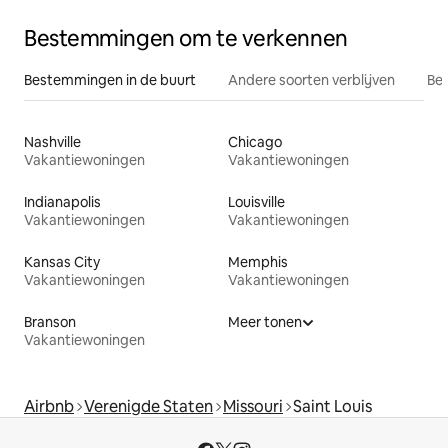
Bestemmingen om te verkennen
Bestemmingen in de buurt
Andere soorten verblijven
Bes
Nashville
Chicago
Vakantiewoningen
Vakantiewoningen
Indianapolis
Louisville
Vakantiewoningen
Vakantiewoningen
Kansas City
Memphis
Vakantiewoningen
Vakantiewoningen
Branson
Meer tonen
Vakantiewoningen
Airbnb
Verenigde Staten
Missouri
Saint Louis