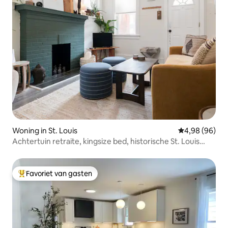
Woning in St. Louis
Gemiddelde be
4,98 (96)
Achtertuin retraite, kingsize bed, historische St. Louis
Gem
Favoriet van gasten
Topfavoriet van gasten