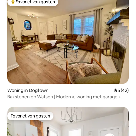
Favoriet van gasten
Topfavoriet van gasten
Woning in Dogtown
Gemiddelde
5 (42)
Bakstenen op Watson | Moderne woning met garage +
serre
Favoriet van gasten
Favoriet van gasten