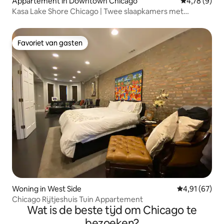
Appartement in Downtown Chicago
Gemiddelde b
4,78 (9)
Kasa Lake Shore Chicago | Twee slaapkamers met
kingsize en queensize bed
Favoriet van gasten
Favoriet van gasten
Woning in West Side
Gemiddelde be
4,91 (67)
Chicago Rijtjeshuis Tuin Appartement
Wat is de beste tijd om Chicago te
bezoeken?