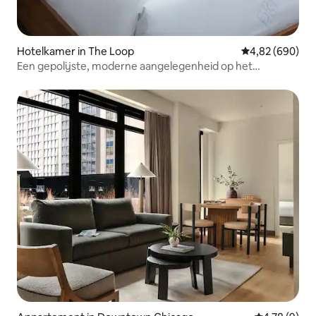
Hotelkamer in The Loop
Gemiddelde beo
4,82 (690)
Een gepolijste, moderne aangelegenheid op het
iconische Michigan Ave.