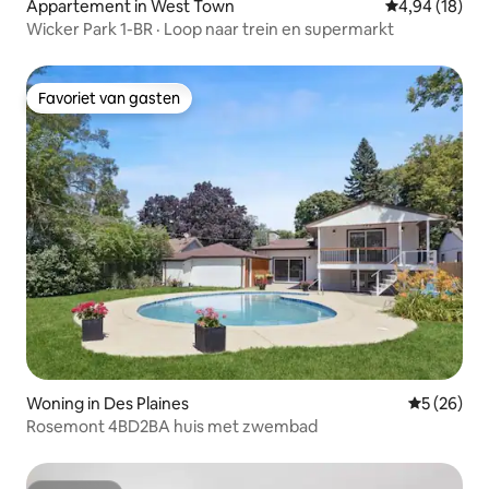
Appartement in West Town
Gemiddelde be
4,94 (18)
Wicker Park 1-BR · Loop naar trein en supermarkt
Favoriet van gasten
Favoriet van gasten
Woning in Des Plaines
Gemiddelde
5 (26)
Rosemont 4BD2BA huis met zwembad