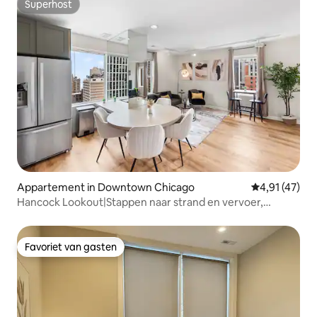
Superhost
Superhost
Appartement in Downtown Chicago
Gemiddelde b
4,91 (47)
Hancock Lookout|Stappen naar strand en vervoer,
uitzicht op CHI
Favoriet van gasten
Favoriet van gasten