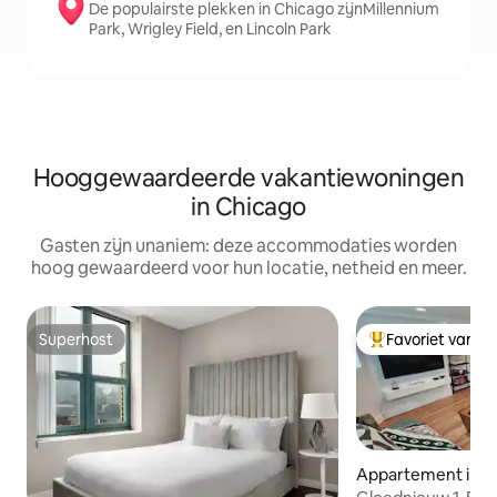
De populairste plekken in Chicago zijnMillennium
Park, Wrigley Field, en Lincoln Park
Hooggewaardeerde vakantiewoningen
in Chicago
Gasten zijn unaniem: deze accommodaties worden
hoog gewaardeerd voor hun locatie, netheid en meer.
Superhost
Favoriet van g
Superhost
Topfavoriet van 
Appartement in W
rs Park