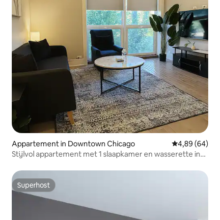
Appartement in Downtown Chicago
Gemiddelde be
4,89 (64)
Stijlvol appartement met 1 slaapkamer en wasserette in
de unit
Superhost
Superhost