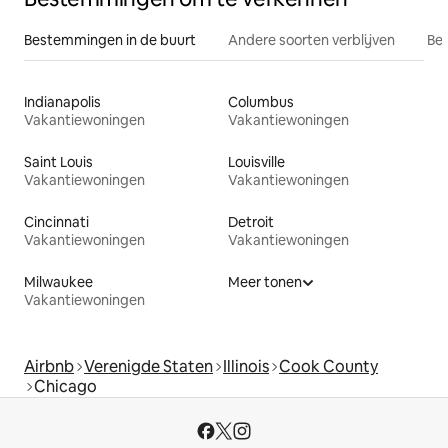
Bestemmingen in de buurt
Andere soorten verblijven
Bes
Indianapolis
Columbus
Vakantiewoningen
Vakantiewoningen
Saint Louis
Louisville
Vakantiewoningen
Vakantiewoningen
Cincinnati
Detroit
Vakantiewoningen
Vakantiewoningen
Milwaukee
Meer tonen
Vakantiewoningen
Airbnb
Verenigde Staten
Illinois
Cook County
Chicago