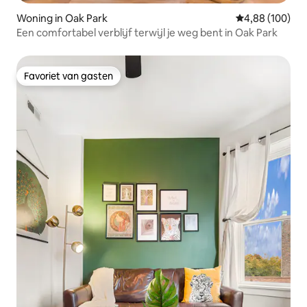
Woning in Oak Park
Gemiddelde beo
4,88 (100)
Een comfortabel verblijf terwijl je weg bent in Oak Park
Favoriet van gasten
Favoriet van gasten