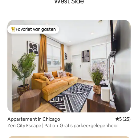
West Side
Favoriet van gasten
Topfavoriet van gasten
Appartement in Chicago
Gemiddelde
5 (25)
Zen City Escape | Patio + Gratis parkeergelegenheid