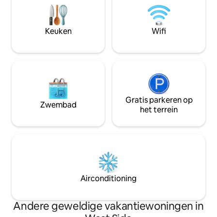
vakantie. Onze appartementen met
Line Voorzieningen: wasserette op het
technologie bieden zelf inchecken om
terrein (beschikbaar 
16.00 uur, 24/7 ondersteuning voor
experts: we wone
Keuken
Wifi
gasten via sms of telefoon en een
accommodatie en
virtuele receptie die toegankelijk is via
aanbevelingen
een mobiel apparaat.
Gratis parkeren op
Zwembad
het terrein
Airconditioning
Andere geweldige vakantiewoningen in