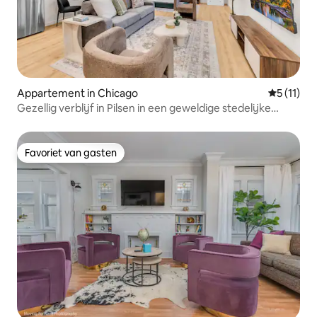
Appartement in Chicago
Gemiddeld
5 (11)
Gezellig verblijf in Pilsen in een geweldige stedelijke
omgeving
Favoriet van gasten
Favoriet van gasten