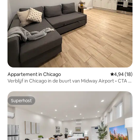
Appartement in Chicago
Gemiddelde be
4,94 (18)
Verblijf in Chicago in de buurt van Midway Airport • CTA •
Downtown
Superhost
Superhost