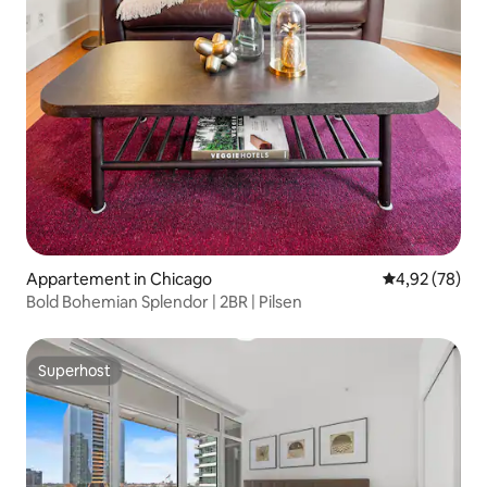
Appartement in Chicago
Gemiddelde be
4,92 (78)
Bold Bohemian Splendor | 2BR | Pilsen
Superhost
Superhost