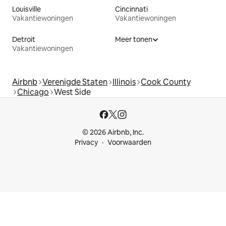
Louisville
Cincinnati
Vakantiewoningen
Vakantiewoningen
Detroit
Meer tonen
Vakantiewoningen
Airbnb
Verenigde Staten
Illinois
Cook County
Chicago
West Side
© 2026 Airbnb, Inc.
Privacy
Voorwaarden