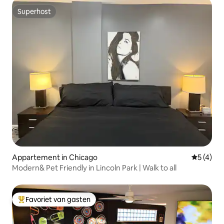
Superhost
Superhost
Appartement in Chicago
Gemiddeld
5 (4)
Modern& Pet Friendly in Lincoln Park | Walk to all
Favoriet van gasten
Topfavoriet van gasten