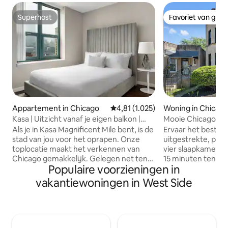
Superhost
Favoriet van gas
Superhost
Favoriet van gas
Appartement in Chicago
Gemiddelde beoordeling van 4,81 
4,81 (1.025)
Woning in Chicag
Kasa | Uitzicht vanaf je eigen balkon |
Mooie Chicago Gr
Chicago
Als je in Kasa Magnificent Mile bent, is de
Ervaar het beste v
stad van jou voor het oprapen. Onze
uitgestrekte, pri
toplocatie maakt het verkennen van
vier slaapkamers. 
Chicago gemakkelijk. Gelegen net ten
15 minuten ten we
Populaire voorzieningen in
noorden van het centrum van Chicago,
stadscentrum is p
bevind je je op een steenworp afstand
scene van de West
vakantiewoningen in West Side
van Oak Street Beach, op een korte
Garfield Park Con
wandeling van Michigan Avenue en
energie van het U
Millennium Park. Met fantastische
verkennen. Vervoer: op loopafstand van
voorzieningen zijn onze appartementen
meerdere buslijne
ideaal voor een lang verblijf of een lange
van de Blue Line e