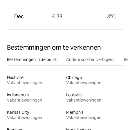
Dec
€ 73
3°C
Bestemmingen om te verkennen
Bestemmingen in de buurt
Andere soorten verblijven
Bes
Nashville
Chicago
Vakantiewoningen
Vakantiewoningen
Indianapolis
Louisville
Vakantiewoningen
Vakantiewoningen
Kansas City
Memphis
Vakantiewoningen
Vakantiewoningen
Branson
Meer tonen