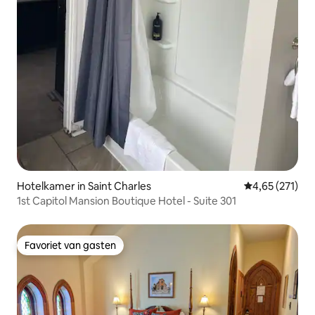
Hotelkamer in Saint Charles
Gemiddelde beo
4,65 (271)
1st Capitol Mansion Boutique Hotel - Suite 301
Favoriet van gasten
Favoriet van gasten