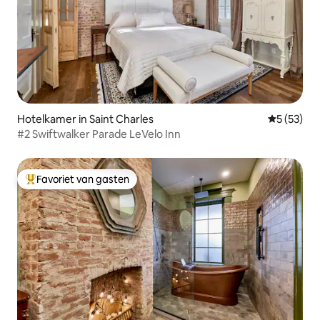
Hotelkamer in Saint Charles
Gemiddelde
5 (53)
#2 Swiftwalker Parade LeVelo Inn
Favoriet van gasten
Topfavoriet van gasten