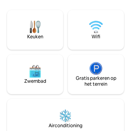
haard creëren een intieme sfeer, terwijl
biedt verwarmde 
de luxe en-suite badkamer beschikt
designtegelwerk e
over verwarmde vloeren,
Geniet van een pa
designtegelwerk en een bad voor twee
de stad vanuit he
personen. Geniet van een panoramisch
op het dak. Perfec
uitzicht op de stad vanuit het gedeelde
zoek zijn naar een
bubbelbad op het dak. Perfect voor
Keuken
Wifi
stellen die op zoek zijn naar een
romantisch uitje.
Gratis parkeren op
Zwembad
het terrein
Airconditioning