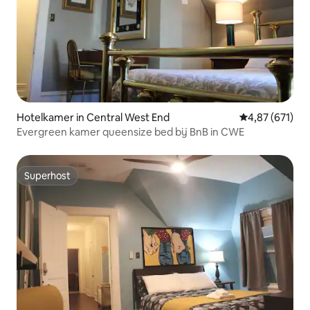
Hotelkamer in Central West End
Gemiddelde beo
4,87 (671)
Evergreen kamer queensize bed bij BnB in CWE
Superhost
Superhost