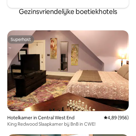
Gezinsvriendelijke boetiekhotels
Superhost
Superhost
Hotelkamer in Central West End
Gemiddelde beo
4,89 (956)
King Redwood Slaapkamer bij BnB in CWE!