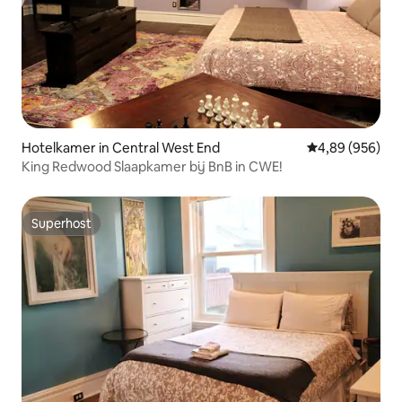
Hotelkamer in Central West End
Gemiddelde beo
4,89 (956)
King Redwood Slaapkamer bij BnB in CWE!
Superhost
Superhost