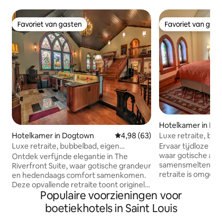
Favoriet van gasten
Favoriet van gas
Favoriet van gasten
Favoriet van gas
Hotelkamer in Do
Luxe retraite, bub
Hotelkamer in Dogtown
Gemiddelde beoordeling van 4,
4,98 (63)
badkamer, locatie
Ervaar tijdloze eleg
Luxe retraite, bubbelbad, eigen
waar gotische arch
badkamer, locatie+
Ontdek verfijnde elegantie in The
samensmelten me
Riverfront Suite, waar gotische grandeur
retraite is omgeve
en hedendaags comfort samenkomen.
in-loodramen en b
Deze opvallende retraite toont originele
houten afwerking
Populaire voorzieningen voor
glas-in-loodramen en exotische houten
Ontspan in je zac
afwerkingen . Een zacht queensize bed
boetiekhotels in Saint Louis
knus bij de sfeerv
en een sfeervolle elektrische open
haard. De spa-ach