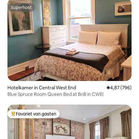
Superhost
Superhost
Hotelkamer in Central West End
Gemiddelde beo
4,87 (796)
Blue Spruce Room Queen Bed at BnB in CWE!
Favoriet van gasten
Topfavoriet van gasten