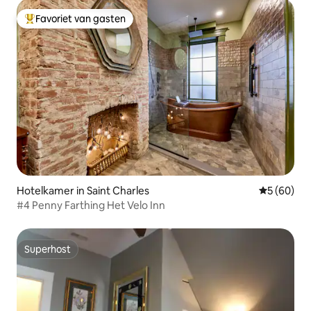
Favoriet van gasten
Topfavoriet van gasten
Hotelkamer in Saint Charles
Gemiddelde
5 (60)
#4 Penny Farthing Het Velo Inn
Superhost
Superhost