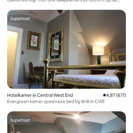
rivier - 3 badkamers
Superhost
Superhost
Hotelkamer in Central West End
Gemiddelde beo
4,87 (671)
Evergreen kamer queensize bed bij BnB in CWE
Superhost
Superhost