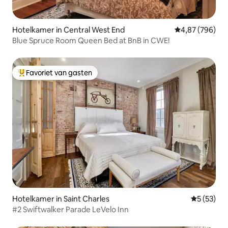
Hotelkamer in Central West End
Gemiddelde beo
4,87 (796)
Blue Spruce Room Queen Bed at BnB in CWE!
Favoriet van gasten
Topfavoriet van gasten
Hotelkamer in Saint Charles
Gemiddelde
5 (53)
#2 Swiftwalker Parade LeVelo Inn