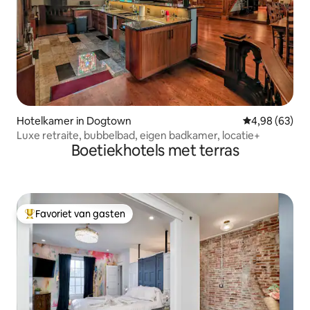
Hotelkamer in Dogtown
Gemiddelde be
4,98 (63)
Luxe retraite, bubbelbad, eigen badkamer, locatie+
Boetiekhotels met terras
Favoriet van gasten
Topfavoriet van gasten