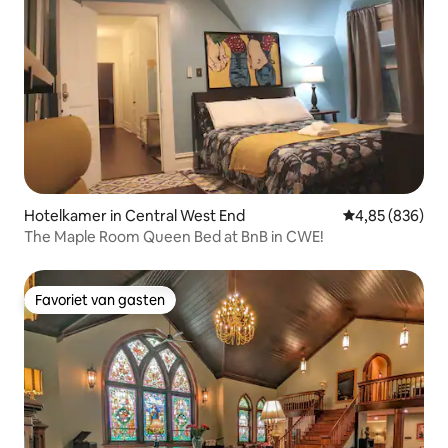
Hotelkamer in Central West End
Gemiddelde beo
4,85 (836)
The Maple Room Queen Bed at BnB in CWE!
Favoriet van gasten
Favoriet van gasten