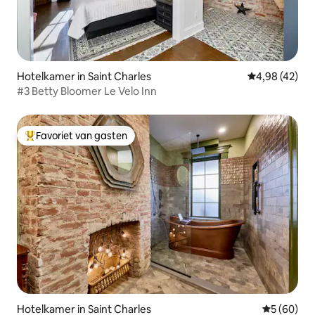
Hotelkamer in Saint Charles
Gemiddelde be
4,98 (42)
#3 Betty Bloomer Le Velo Inn
Favoriet van gasten
Topfavoriet van gasten
Hotelkamer in Saint Charles
Gemiddelde
5 (60)