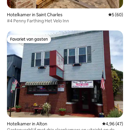
Hotelkamer in Saint Charles
Gemiddelde
5 (60)
#4 Penny Farthing Het Velo Inn
Favoriet van gasten
Favoriet van gasten
Hotelkamer in Alton
Gemiddelde be
4,96 (47)
Gastenverblijf met drie slaapkamers en uitzicht op de