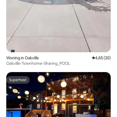
Woning in Oakville
Gemiddelde be
4,65 (20)
Oakville-Townhome-Sharing_POOL
Superhost
Superhost