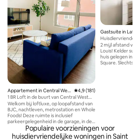
Gastsuite in Lafay
re
Huisdiervriendelij
van het centrum
2 mijl afstand van
Louis! Kelder suite
huis gelegen in he
Square. Slechts 1 
park, coffeeshop 
acht kilometer afs
BJC Hospital. Je k
magnetron, koffie
Appartement in Central West
Gemiddelde beoordeling van 4,
4,9 (181)
borden en alle kookbenodigdheden.
End
1 BR Loft in de buurt van Central West
Suite heeft burea
End, lopen naar BJC
Welkom bij loftluxe, op loopafstand van
Netflix, beddeng
BJC, nachtleven, metrostation en Whole
toiletartikelen aan
Foods! Deze ruimte is inclusief
inbegrepen, gede
parkeergelegenheid in de garage, in de
wasmachine/droger
Populaire voorzieningen voor
unit W/D, en alles om een nacht of een
straat. Goed opge
maand te verblijven! Andere geweldige
welkom voor een t
huisdiervriendelijke woningen in Saint
functies: - Hoge plafonds en grote