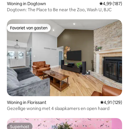
Woning in Dogtown
Gemiddelde beo
4,99 (187)
Dogtown: The Place to Be near the Zoo, Wash U, BJC
Favoriet van gasten
Favoriet van gasten
Woning in Florissant
Gemiddelde beo
4,91 (129)
Gezellige woning met 4 slaapkamers en open haard
Superhost