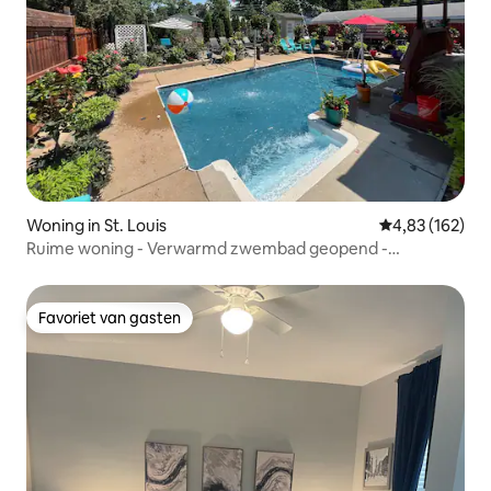
Woning in St. Louis
Gemiddelde beo
4,83 (162)
Ruime woning - Verwarmd zwembad geopend -
Boordevol voorzieningen
Favoriet van gasten
Favoriet van gasten