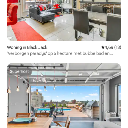
Woning in Black Jack
Gemiddelde be
4,69 (13)
'Verborgen paradijs' op 5 hectare met bubbelbad en
terras!
Superhost
Superhost