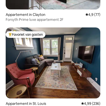
Appartement in Clayton
Gemiddelde b
4,9 (77)
Forsyth Prime luxe appartement 2F
Favoriet van gasten
Topfavoriet van gasten
Appartement in St. Louis
Gemiddelde beo
4,99 (236)