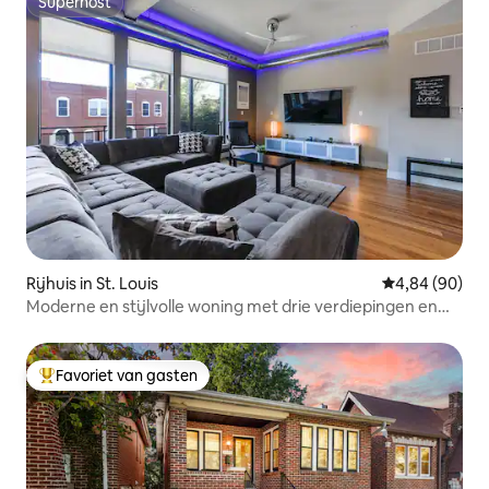
Superhost
Superhost
Rijhuis in St. Louis
Gemiddelde be
4,84 (90)
Moderne en stijlvolle woning met drie verdiepingen en
uitzicht op de boog
Favoriet van gasten
Topfavoriet van gasten