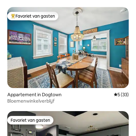
Favoriet van gasten
Topfavoriet van gasten
Appartement in Dogtown
Gemiddelde
5 (33)
Bloemenwinkelverblijf
Favoriet van gasten
Favoriet van gasten