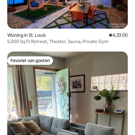
Woning in St. Louis
Gemiddelde b
4,33 (9)
5,000 Sq Ft Retreat, Theater, Sauna, Private Gym
Favoriet van gasten
Favoriet van gasten