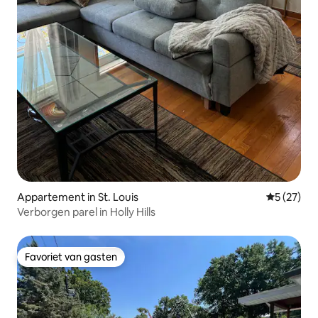
Appartement in St. Louis
Gemiddelde
5 (27)
Verborgen parel in Holly Hills
Favoriet van gasten
Favoriet van gasten