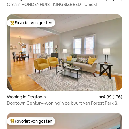
Oma 's HONDENHUIS - KINGSIZE BED - Uniek!
Favoriet van gasten
Topfavoriet van gasten
Woning in Dogtown
Gemiddelde beo
4,99 (176)
Dogtown Century-woning in de buurt van Forest Park &
Maplewood
Favoriet van gasten
Topfavoriet van gasten