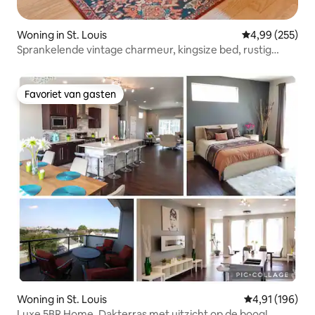
Woning in St. Louis
Gemiddelde beo
4,99 (255)
Sprankelende vintage charmeur, kingsize bed, rustig
comfort
Favoriet van gasten
Favoriet van gasten
Woning in St. Louis
Gemiddelde beo
4,91 (196)
Luxe 5BR Home. Dakterras met uitzicht op de boog!