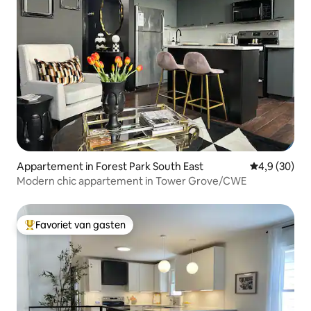
Appartement in Forest Park South East
Gemiddelde b
4,9 (30)
Modern chic appartement in Tower Grove/CWE
Favoriet van gasten
Topfavoriet van gasten