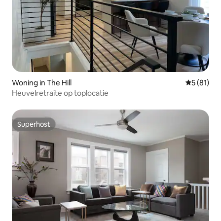
Woning in The Hill
Gemiddelde
5 (81)
Heuvelretraite op toplocatie
Superhost
Superhost