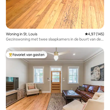
Woning in St. Louis
Gemiddelde beo
4,97 (145)
Gezinswoning met twee slaapkamers in de buurt van de
belangrijkste bezienswaardigheden
Favoriet van gasten
Topfavoriet van gasten