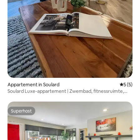
Appartement in Soulard
Gemiddeld
5 (5)
Soulard Luxe-appartement | Zwembad, fitnessruimte,
gratis parkeergelegenheid
Superhost
Superhost