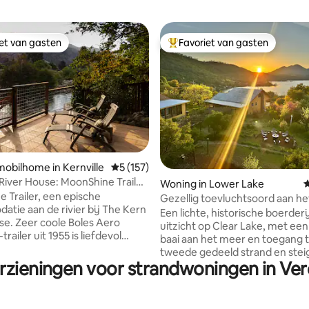
iet van gasten
Favoriet van gasten
iet van gasten
Topfavoriet van gasten
 van 4,98 op 5, 192 recensies
bilhome in Kernville
Gemiddelde beoordeling van 5 op 5, 157 r
5 (157)
River House: MoonShine Trailer
Woning in Lower Lake
G
nt
 Trailer, een epische
Gezellig toevluchtsoord aan he
tie aan de rivier bij The Kern
privé-paden en strand
Een lichte, historische boerder
se. Zeer coole Boles Aero
uitzicht op Clear Lake, met een
railer uit 1955 is liefdevol
baai aan het meer en toegang 
eerd en bijgewerkt. Het is voor
tweede gedeeld strand en stei
is op een prachtige plek aan de
rzieningen voor strandwoningen in Ve
Schilderachtige uitzichten, pr
r, net ten zuiden van Big Daddy
en ruime binnen- en buitenrui
igen waterkant met toegang tot
bijeenkomsten zijn ideaal om 
, cederhouten bubbelbad,
ontspannen. Geniet van maalti