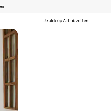
ven
Je plek op Airbnb zetten
en of swipen.