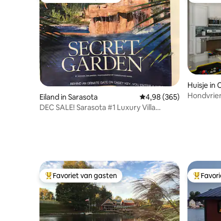
Topfavoriet van gasten
Topfavor
Huisje in 
Hondvriend
Eiland in Sarasota
Gemiddelde beoordeling
4,98 (365)
Blue Hav
DEC SALE! Sarasota #1 Luxury Villa
w/PRIV BEACH!
Favoriet van gasten
Favor
Topfavoriet van gasten
Topfavor