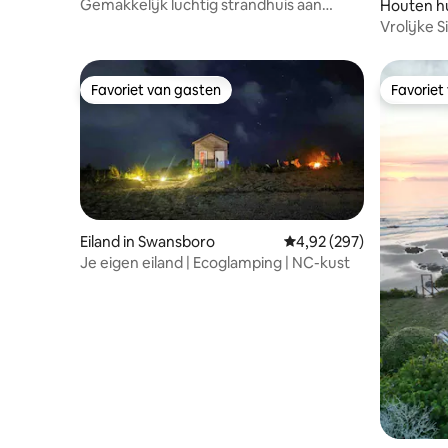
Gemakkelijk luchtig strandhuis aan
Houten hu
afgelegen waterkant
Vrolijke S
Favoriet van gasten
Favoriet
Favoriet van gasten
Favoriet
Eiland in Swansboro
Gemiddelde beoordeling
4,92 (297)
Je eigen eiland | Ecoglamping | NC-kust