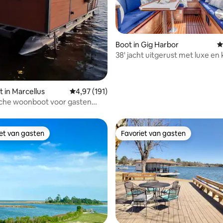
Boot in Gig Harbor
G
38' jacht uitgerust met luxe en 
 van 4,99 op 5, 356 recensies
in Marcellus
Gemiddelde beoordeling van 4,97 op 5, 191 r
4,97 (191)
che woonboot voor gasten
 21 jaar
iet van gasten
Favoriet van gasten
iet van gasten
Favoriet van gasten