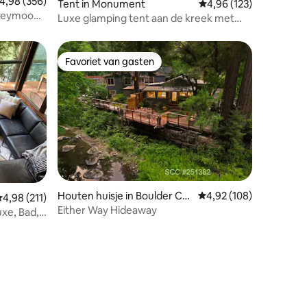
emiddelde beoordeling van 4,98 op 5, 356 recensies
4,98 (356)
ecensies
Tent in Monument
Gemiddelde beoordeling
4,96 (123)
oneymoon
Luxe glamping tent aan de kreek met
bubbelbad en uitzicht
Favoriet van gasten
Favoriet van gasten
Houten huisje in Boulder Cre
Gemiddelde beoordeling
4,92 (108)
emiddelde beoordeling van 4,98 op 5, 211 recensies
4,98 (211)
ek
Either Way Hideaway
xe, Bad,