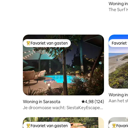
Woning in
The Surf 
het stran
Favoriet van gasten
Favoriet
Topfavoriet van gasten
Favoriet
Woning in
Aan het s
Woning in Sarasota
Gemiddelde beoordeling
4,98 (124)
Zwembad m
Je droomoase wacht: SiestaKeyEscape
Vuurplaat
met zwembad!
Favoriet van gasten
Favor