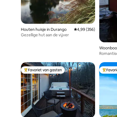
Houten huisje in Durango
Gemiddelde beoordeling
4,99 (356)
Gezellige hut aan de vijver
Woonboot 
Romantis
ouder dan
Favoriet van gasten
Favor
Topfavoriet van gasten
Topfavor