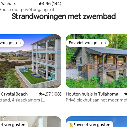
 Yachats
Gemiddelde beoordeling van 4,96 op 5, 144 r
4,96 (144)
House met privétoegang tot
Strandwoningen met zwembad
d en bubbelbad!
 van gasten
Favoriet van gasten
 van gasten
Favoriet van gasten
 Crystal Beach
Gemiddelde beoordeling van 4,97 op 5, 108 r
4,97 (108)
Houten huisje in Tullahoma
G
trand, 4 slaapkamers |
Privé blokhut aan het meer me
 van 4,98 op 5, 124 recensies
et bubbelbad | Minigolf |
bubbelbad
s
iet van gasten
Favoriet van gasten