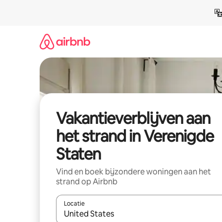
Ga
direct
naar
inhoud
Vakantieverblijven aan
het strand in Verenigde
Staten
Vind en boek bijzondere woningen aan het
strand op Airbnb
Locatie
Wanneer er resultaten beschikbaar zijn, maak je 