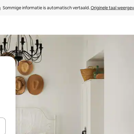
Sommige informatie is automatisch vertaald. 
Originele taal weerge
een keuze met je de pijltjestoetsen omhoog en omlaag, óf door te tikk