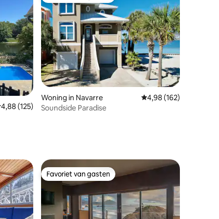
Favoriet van gasten
ecensies
Woning in Navarre
Gemiddelde beoordeling
4,98 (162)
emiddelde beoordeling van 4,88 op 5, 125 recensies
4,88 (125)
Soundside Paradise
SPA
Favoriet van gasten
Favoriet van gasten