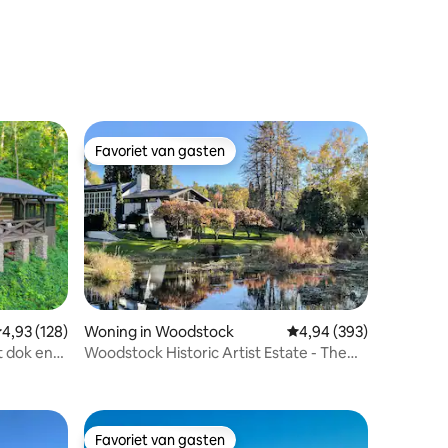
ecensies
Favoriet van gasten
Favoriet van gasten
ecensies
emiddelde beoordeling van 4,93 op 5, 128 recensies
4,93 (128)
Woning in Woodstock
Gemiddelde beoordeling
4,94 (393)
t dok en
Woodstock Historic Artist Estate - The
Pond House
Favoriet van gasten