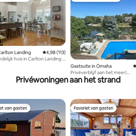
iet van gasten
Topfavoriet van gasten
Carlton Landing
Gemiddelde beoordeling van 4,98 op 5, 113 r
4,98 (113)
elijk huis in Carlton Landing |
 van 4,98 op 5, 365 recensies
en
Gastsuite in Omaha
G
Privéverblijf aan het meer|
Privéwoningen aan het strand
Zwembad•Bubbelbad •Sauna•
iet van gasten
Favoriet van gasten
iet van gasten
Favoriet van gasten