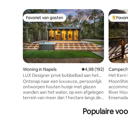
Favoriet van gasten
Favor
Favoriet van gasten
Topfavor
Woning in Napels
Gemiddelde beoordeling
4,98 (192)
Camper/mo
LUX Designer privé bubbelbad aan het
Het Kern 
water - Afgezonderd
Waterfro
Ontsnap naar een luxueuze, persoonlijk
MoonShine
ontworpen houten huisje met glazen
accommoda
wanden aan het water, op een afgelegen
River Hou
terrein van meer dan 1 hectare langs de
Ensenada-t
Crooked River in Naples, Maine. De rivier
gerestaur
slingert eromheen en biedt totale
altijd thu
Populaire voo
privacy, jullie eigen zandstrand, een
Kern Rive
steiger met directe toegang tot Sebago
Rapids. E
Lake en een staatspark op enkele
de rivier