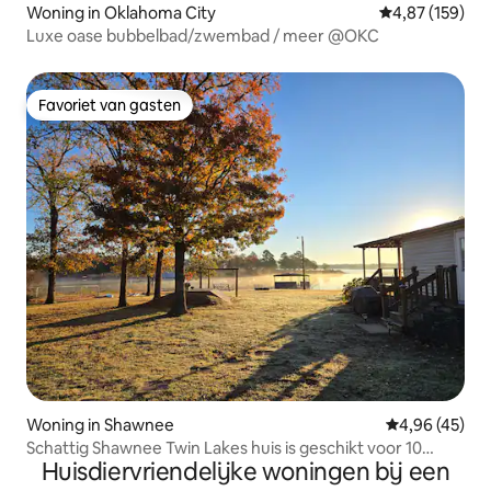
Woning in Oklahoma City
Gemiddelde beo
4,87 (159)
Luxe oase bubbelbad/zwembad / meer @OKC
Favoriet van gasten
Favoriet van gasten
Woning in Shawnee
Gemiddelde be
4,96 (45)
Schattig Shawnee Twin Lakes huis is geschikt voor 10
Huisdiervriendelijke woningen bij een
personen enheeft het allemaal!