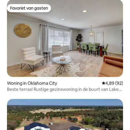
Favoriet van gasten
Favoriet van gasten
Woning in Oklahoma City
Gemiddelde be
4,89 (92)
Beste terras! Rustige gezinswoning in de buurt van Lake
Hefner