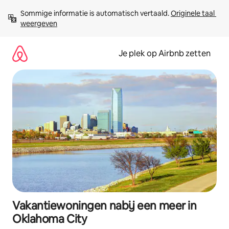
Ga
Sommige informatie is automatisch vertaald. 
Originele taal 
direct
weergeven
naar
inhoud
Je plek op Airbnb zetten
Vakantiewoningen nabij een meer in
Oklahoma City