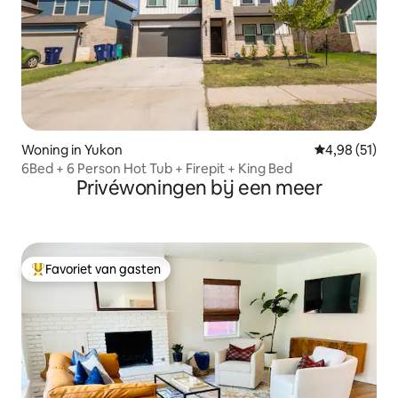
Woning in Yukon
Gemiddelde be
4,98 (51)
6Bed + 6 Person Hot Tub + Firepit + King Bed
Privéwoningen bij een meer
Favoriet van gasten
Topfavoriet van gasten