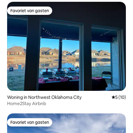
Favoriet van gasten
Favoriet van gasten
Woning in Northwest Oklahoma City
Gemiddelde
5 (10)
Home2Stay Airbnb
Favoriet van gasten
Favoriet van gasten