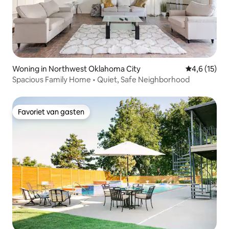
Woning in Northwest Oklahoma City
Gemiddelde 
4,6 (15)
Spacious Family Home • Quiet, Safe Neighborhood
Favoriet van gasten
Favoriet van gasten