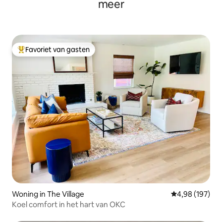
meer
Favoriet van gasten
Topfavoriet van gasten
Woning in The Village
Gemiddelde beo
4,98 (197)
Koel comfort in het hart van OKC