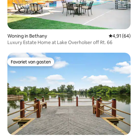
Woning in Bethany
Gemiddelde be
4,91 (64)
Luxury Estate Home at Lake Overholser off Rt. 66
Favoriet van gasten
Favoriet van gasten