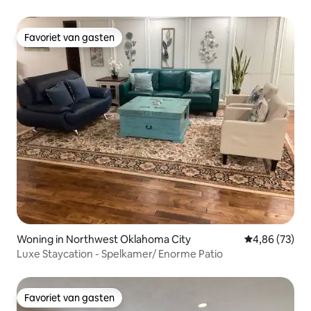
Favoriet van gasten
Favoriet van gasten
Woning in Northwest Oklahoma City
Gemiddelde be
4,86 (73)
Luxe Staycation - Spelkamer/ Enorme Patio
Favoriet van gasten
Favoriet van gasten