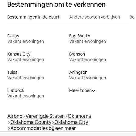
Bestemmingen om te verkennen
Bestemmingen in de buurt
Andere soorten verblijven
Bes
Dallas
Fort Worth
Vakantiewoningen
Vakantiewoningen
Kansas City
Branson
Vakantiewoningen
Vakantiewoningen
Tulsa
Arlington
Vakantiewoningen
Vakantiewoningen
Lubbock
Meer tonen
Vakantiewoningen
Airbnb
Verenigde Staten
Oklahoma
Oklahoma County
Oklahoma City
Accommodaties bij een meer