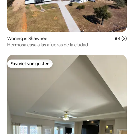
Woning in Shawnee
Gemiddeld
4 (3)
Hermosa casa a las afueras de la ciudad
Favoriet van gasten
Favoriet van gasten