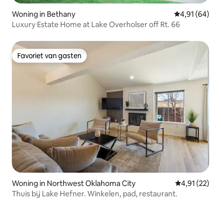
Woning in Bethany
Gemiddelde be
4,91 (64)
Luxury Estate Home at Lake Overholser off Rt. 66
Favoriet van gasten
Favoriet van gasten
Woning in Northwest Oklahoma City
Gemiddelde be
4,91 (22)
Thuis bij Lake Hefner. Winkelen, pad, restaurant.