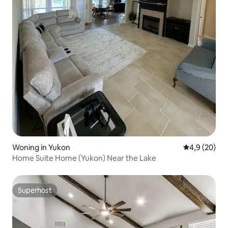
Woning in Yukon
Gemiddelde b
4,9 (20)
Home Suite Home (Yukon) Near the Lake
Superhost
Superhost