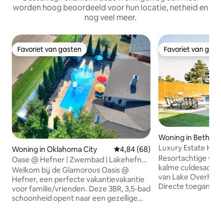
worden hoog beoordeeld voor hun locatie, netheid en
nog veel meer.
Favoriet van gasten
Favoriet van gas
Favoriet van gasten
Favoriet van gas
Woning in Bethan
Luxury Estate Hom
Woning in Oklahoma City
Gemiddelde beoordeling van 4,
4,84 (68)
off Rt. 66
Resortachtige won
Oase @ Hefner | Zwembad | Lakehefner
kalme culdesac di
| OKC kermis |
Welkom bij de Glamorous Oasis @
van Lake Overhols
Hefner, een perfecte vakantievakantie
Directe toegang t
voor familie/vrienden. Deze 3BR, 3,5-bad
Adventures (huur 
schoonheid opent naar een gezellige
boards) Trailhead 
woonkamer met een klassieke dinette,
wandel-/fietspad. 
een entertainmentruimte met een open