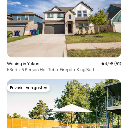
Woning in Yukon
Gemiddelde be
4,98 (51)
6Bed + 6 Person Hot Tub + Firepit + King Bed
Favoriet van gasten
Favoriet van gasten