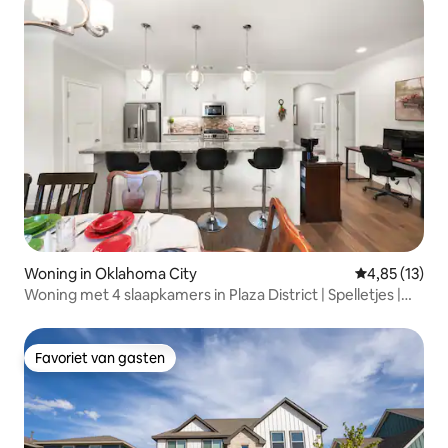
Woning in Oklahoma City
Gemiddelde be
4,85 (13)
Woning met 4 slaapkamers in Plaza District | Spelletjes |
Dicht bij het centrum
Favoriet van gasten
Favoriet van gasten