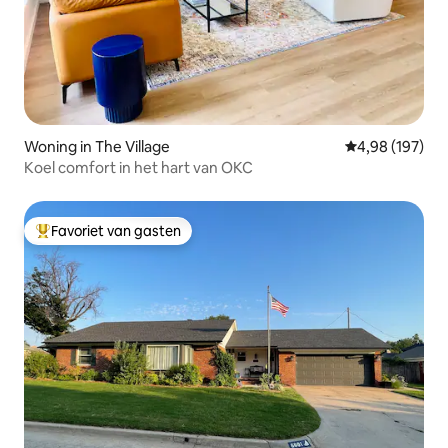
Woning in The Village
Gemiddelde beo
4,98 (197)
Koel comfort in het hart van OKC
Favoriet van gasten
Topfavoriet van gasten