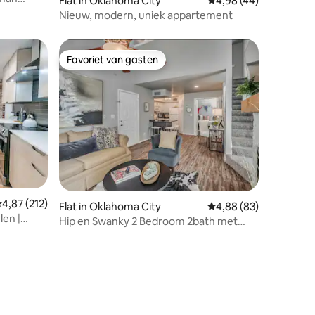
ecensies
Flat in Oklahoma City
Gemiddelde beoordelin
4,98 (44)
Nieuw, modern, uniek appartement
Favoriet van gasten
Favoriet van gasten
ecensies
emiddelde beoordeling van 4,87 op 5, 212 recensies
4,87 (212)
Flat in Oklahoma City
Gemiddelde beoordelin
4,88 (83)
en |
Hip en Swanky 2 Bedroom 2bath met
zwembad!