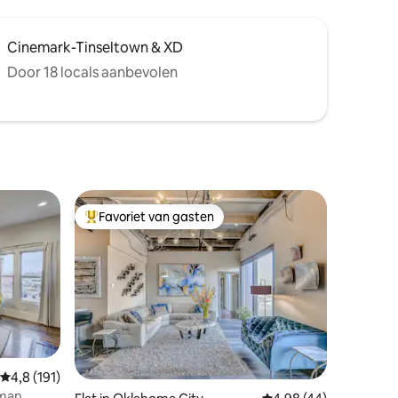
Cinemark-Tinseltown & XD
Door 18 locals aanbevolen
Favoriet van gasten
Topfavoriet van gasten
Gemiddelde beoordeling van 4,8 op 5, 191 recensies
4,8 (191)
sman