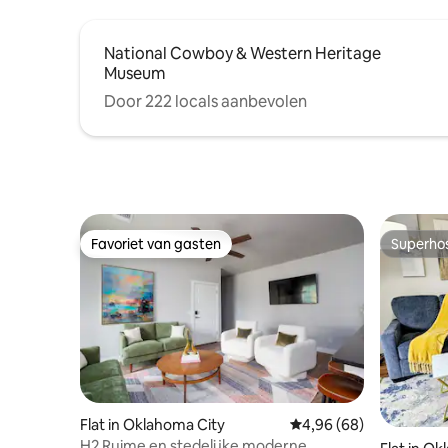
National Cowboy & Western Heritage
Museum
Door 222 locals aanbevolen
Favoriet van gasten
Superho
Favoriet van gasten
Superho
Flat in Oklahoma City
Gemiddelde beoordelin
4,96 (68)
H2 Ruime en stedelijke moderne