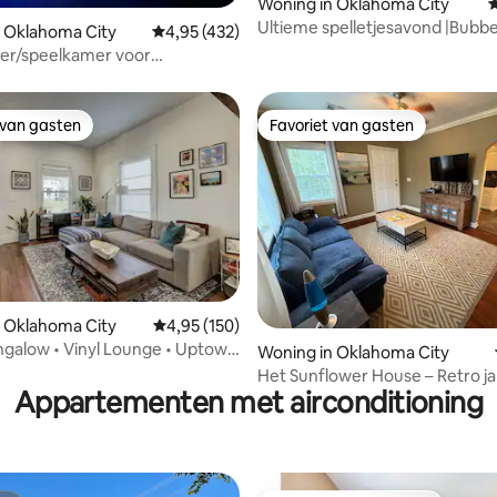
Woning in Oklahoma City
G
 van 4,93 op 5, 471 recensies
Ultieme spelletjesavond |Bubbe
 Oklahoma City
Gemiddelde beoordeling van 4,95 op 5, 432 r
4,95 (432)
speelhal en plezier
er/speelkamer voor
/4bdr/7 minuten dnwtownokc
 van gasten
Favoriet van gasten
 van gasten
Favoriet van gasten
 Oklahoma City
Gemiddelde beoordeling van 4,95 op 5, 150 r
4,95 (150)
galow • Vinyl Lounge • Uptown
 van 4,94 op 5, 336 recensies
Woning in Oklahoma City
romenade
Het Sunflower House – Retro ja
Appartementen met airconditioning
Loft