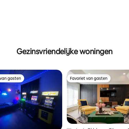
ling van 5 op 5, 21 recensies
Gezinsvriendelijke woningen
 van gasten
Favoriet van gasten
 van gasten
Favoriet van gasten