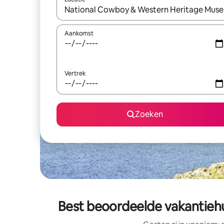
Wanneer er resultaten beschikbaar zijn, maak je 
Aankomst
Vertrek
Zoeken
Best beoordeelde vakantieh