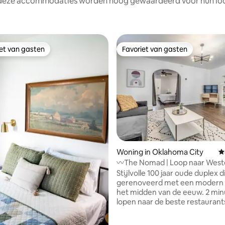
 deze accommodaties worden hoog gewaardeerd voor hun loca
iet van gasten
Favoriet van gasten
iet van gasten
Favoriet van gasten
ing van 5 op 5, 154 recensies
Woning in Oklahoma City
G
〰️The Nomad | Loop naar West
District
Stijlvolle 100 jaar oude duplex di
gerenoveerd met een modern d
het midden van de eeuw. 2 mi
lopen naar de beste restaurant
coffeeshops in de Western Ave 
In overeenstemming met de