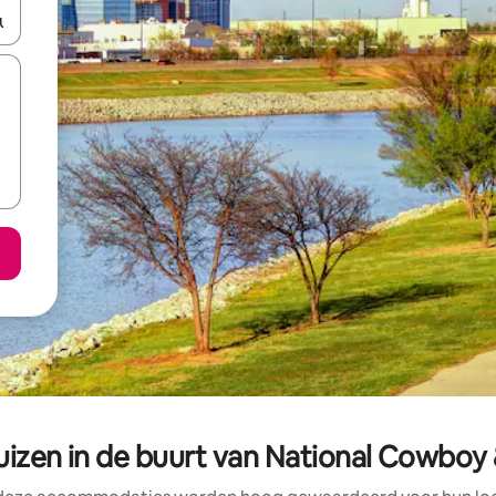
een keuze met je de pijltjestoetsen omhoog en omlaag, óf door te tikk
uizen in de buurt van National Cowbo