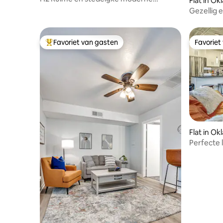
Flat in O
appartement - Geweldige locatie!
Gezellig 
Favoriet van gasten
Favoriet
Topfavoriet van gasten
Favoriet
Flat in O
Perfecte 
zwembad