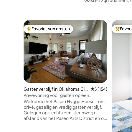
Gasten zijn unaniem:
Favoriet van gasten
Favor
Topfavoriet van gasten
Topfavor
Gastenverblijf in Oklahoma Cit
Gemiddelde beoordel
5 (154)
y
Privéwoning voor gasten op een
steenworp afstand van het Paseo Arts
Welkom in het Paseo Hygge House - ons
District!
privé, gezellig en vredig gastenverblijf.
Gelegen op slechts een steenworp
afstand van het Paseo Arts District en op
enkele minuten van andere leuke
wijken, plaatst een verblijf bij ons