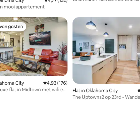
klahoma City
Gemiddelde beoordeling van 4,77 op 5, 132 r
4,77 (132)
Duplex
en mooi appartement
 van gasten
 van gasten
klahoma City
Gemiddelde beoordeling van 4,93 op 5, 176 r
4,93 (176)
luxe flat in Midtown met wifi en
Flat in Oklahoma City
G
!
The Uptowns2 op 23rd - Wandel
Dineren | Winkelen | Luxe