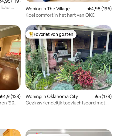
emiddelde beoordeling van 4,95 op 5, 119 recensies
4,95 (119)
lbad,
ecensies
Woning in The Village
Gemiddelde beoordeling
4,98 (196)
Koel comfort in het hart van OKC
Favoriet van gasten
Topfavoriet van gasten
ecensies
Gemiddelde beoordeling van 4,9 op 5, 128 recensies
4,9 (128)
Woning in Oklahoma City
Gemiddelde beoorde
5 (178)
ren '90
Gezinsvriendelijk toevluchtsoord met
bubbelbad