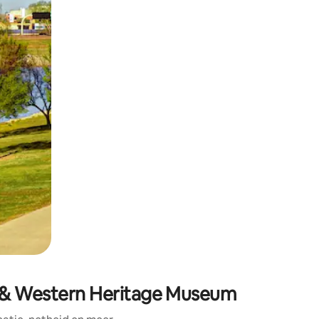
en of swipen.
y & Western Heritage Museum