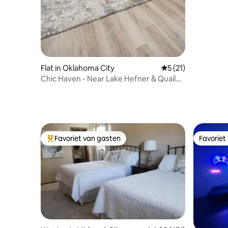
Flat in Oklahoma City
Gemiddelde beoorde
5 (21)
Chic Haven - Near Lake Hefner & Quail
Creek Shops
Favoriet van gasten
Favoriet
Topfavoriet van gasten
Favoriet