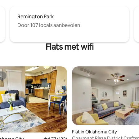
Remington Park
Door 107 locals aanbevolen
Flats met wifi
st
st
g van 4,96 op 5, 68 recensies
Flat in Oklahoma City
Charmant Plaza District Craft