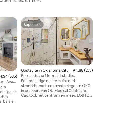
tie, netheid en meer.
Woning i
Superhost
Favor
Superhost
Topfavo
Gehele w
Heights 
Gehele w
Heights-
een verbl
Gelegen 
Avenue e
Een mijl 
luxe win
Square. 
Gastsuite in Oklahoma City
Gemiddelde beoordeling
4,88 (277)
verschill
Romantische Mermaid-studio:
emiddelde beoordeling van 4,94 op 5, 536 recensies
4,94 (536)
Chesapea
bubbelbad | regendouche
Een prachtige mastersuite met
Town; Mi
ern Ave
strandthema is centraal gelegen in OKC
Chesapea
e is
in de buurt van OU Medical Center, het
Vanwege 
esign uit
Capitool, het centrum en meer. LGBTQ-
alles aan
nuten
vriendelijk, dit is de thuisbasis van 2
te make
s, bars en
vastgoedprofessionals. Volledig
District.
gerenoveerd. Stijlvol design. Luxe