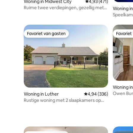
Woning in Midwest City
Gemiddelde beoordeling
4,93 (471)
Ruime twee verdiepingen, gezellig met
Woning in
privézwembad
Speelkam
kinderen
Favoriet van gasten
Favoriet
Favoriet van gasten
Favoriet
Woning in
Owen Bun
Woning in Luther
Gemiddelde beoordeling
4,94 (336)
& OKC P
Rustige woning met 2 slaapkamers op
het platteland met zwembad