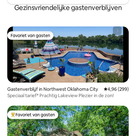
Gezinsvriendelijke gastenverblijven
Favoriet van gasten
Favoriet van gasten
Gastenverblijf in Northwest Oklahoma City
Gemiddelde beo
4,96 (299)
Speciaal tarief* Prachtig Lakeview Plezier in de zon!
Favoriet van gasten
Topfavoriet van gasten