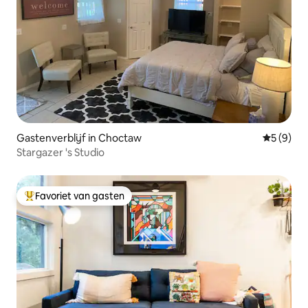
Gastenverblijf in Choctaw
Gemiddeld
5 (9)
Stargazer 's Studio
Favoriet van gasten
Topfavoriet van gasten