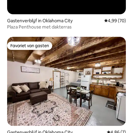
Gastenverblijf in Oklahoma City
Gemiddelde be
4,99 (70)
Plaza Penthouse met dakterras
Favoriet van gasten
Favoriet van gasten
Gastenverblijf in Oklahoma City
Gemiddelde b
4,86 (7)