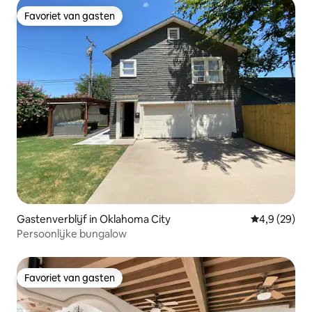
Favoriet van gasten
Favoriet van gasten
Gastenverblijf in Oklahoma City
Gemiddelde b
4,9 (29)
Persoonlijke bungalow
Favoriet van gasten
Favoriet van gasten