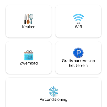
lokale ervaring wil
verschillende winkels, kunstgaleries en
beste kunstdistri
yoga allemaal binnen 2 minuten lopen, is
slechts drie blokk
het extreem moeilijk om een betere
eten, straatkunst 
plek te vinden om te verblijven tijdens
koffie, lokale winkel
een bezoek aan OKC! We hebben ons
muziek en meer. 
extra goed gericht op de kwaliteiten van
Keuken
Wifi
5 minuten rijden!
gezelligheid en tevredenheid om ervoor
te zorgen dat je je direct thuis voelt.
Gratis parkeren op
Zwembad
het terrein
Airconditioning