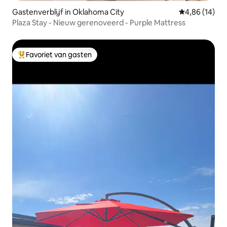
Gastenverblijf in Oklahoma City
Gemiddelde be
4,86 (14)
Plaza Stay - Nieuw gerenoveerd - Purple Mattress
Favoriet van gasten
Topfavoriet van gasten