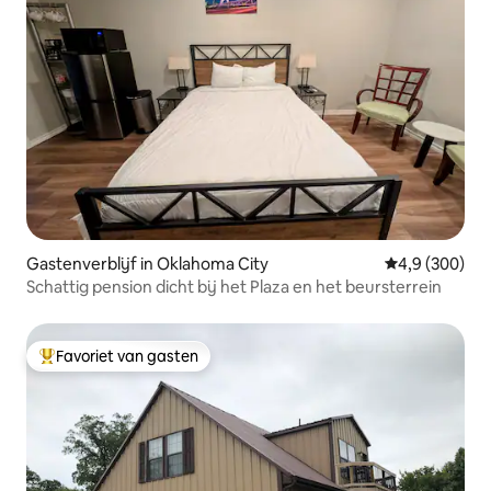
Gastenverblijf in Oklahoma City
Gemiddelde be
4,9 (300)
Schattig pension dicht bij het Plaza en het beursterrein
Favoriet van gasten
Topfavoriet van gasten