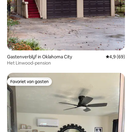
Gastenverblijf in Oklahoma City
Gemiddelde b
4,9 (69)
Het Linwood-pension
Favoriet van gasten
Favoriet van gasten