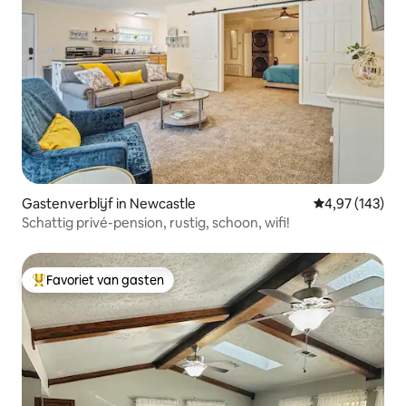
Gastenverblijf in Newcastle
Gemiddelde beo
4,97 (143)
Schattig privé-pension, rustig, schoon, wifi!
Favoriet van gasten
Topfavoriet van gasten