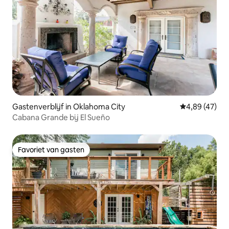
Gastenverblijf in Oklahoma City
Gemiddelde be
4,89 (47)
Cabana Grande bij El Sueño
Favoriet van gasten
Favoriet van gasten