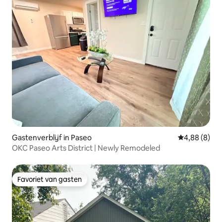
Gastenverblijf in Paseo
Gemiddelde b
4,88 (8)
OKC Paseo Arts District | Newly Remodeled
Favoriet van gasten
Favoriet van gasten