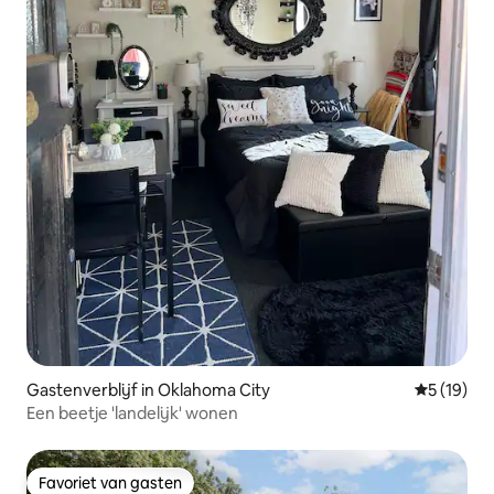
Gastenverblijf in Oklahoma City
Gemiddelde
5 (19)
Een beetje 'landelijk' wonen
Favoriet van gasten
Favoriet van gasten