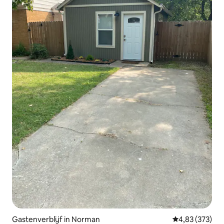
Gastenverblijf in Norman
Gemiddelde beo
4,83 (373)