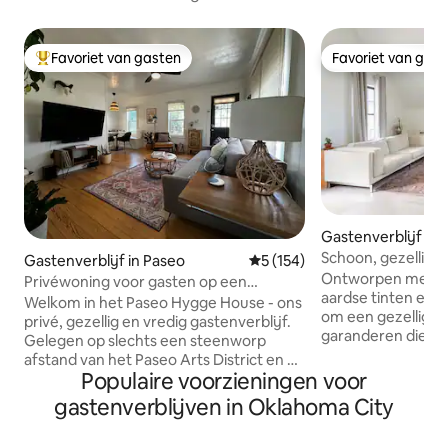
Favoriet van gasten
Favoriet van gas
Topfavoriet van gasten
Favoriet van gas
Gastenverblijf in
City
Schoon, gezellige 
Gastenverblijf in Paseo
Gemiddelde beoordeling van 
5 (154)
| 2 mastersuites
Ontworpen met nat
Privéwoning voor gasten op een
aardse tinten en g
steenworp afstand van het Paseo Arts
Welkom in het Paseo Hygge House - ons
om een gezellige, 
District!
privé, gezellig en vredig gastenverblijf.
garanderen die je n
Gelegen op slechts een steenworp
mastersuite met 
afstand van het Paseo Arts District en op
2 ensuite privéba
Populaire voorzieningen voor
enkele minuten van andere leuke
perfect voor 2 kop
wijken, plaatst een verblijf bij ons
gastenverblijven in Oklahoma City
professionals of i
midden in het centrum van al het
van OKC wil verbl
plezier! Met een dozijn restaurants,