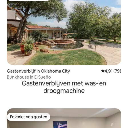
Gastenverblijf in Oklahoma City
Gemiddelde be
4,91 (79)
Bunkhouse in El Sueño
Gastenverblijven met was- en
droogmachine
Favoriet van gasten
Favoriet van gasten