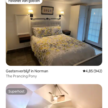
Favoriet van gasten
Favoriet van gasten
Gastenverblijf in Norman
Gemiddelde beo
4,85 (942)
The Prancing Pony
Superhost
Superhost