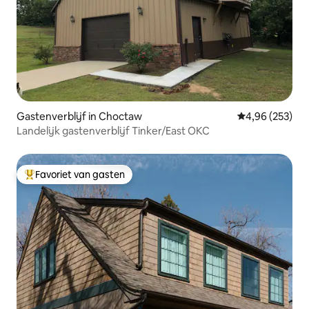
Gastenverblijf in Choctaw
Gemiddelde beo
4,96 (253)
Landelijk gastenverblijf Tinker/East OKC
Favoriet van gasten
Topfavoriet van gasten