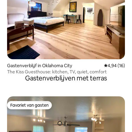
Gastenverblijf in Oklahoma City
Gemiddelde be
4,94 (16)
The Kiss Guesthouse: kitchen, TV, quiet, comfort
Gastenverblijven met terras
Favoriet van gasten
Favoriet van gasten