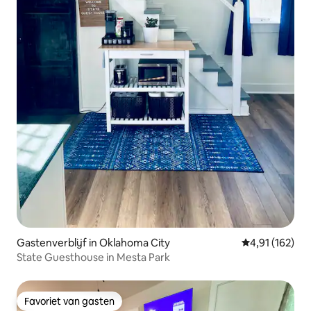
Gastenverblijf in Oklahoma City
Gemiddelde beo
4,91 (162)
State Guesthouse in Mesta Park
Favoriet van gasten
Favoriet van gasten