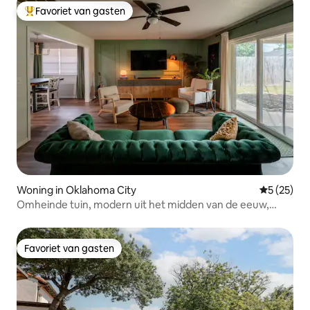
Favoriet van gasten
Topfavoriet van gasten
Woning in Oklahoma City
Gemiddelde
5 (25)
Omheinde tuin, modern uit het midden van de eeuw,
rustige buurt
Favoriet van gasten
Favoriet van gasten