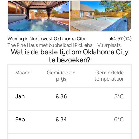
Woning in Northwest Oklahoma City
Gemiddelde be
4,97 (74)
The Pine Haus met bubbelbad | Pickleball | Vuurplaats
Wat is de beste tijd om Oklahoma City
te bezoeken?
Maand
Gemiddelde
Gemiddelde
prijs
temperatuur
Jan
€ 86
3°C
Feb
€ 84
6°C