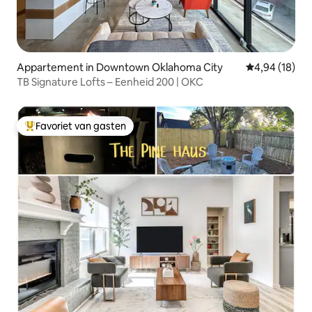
Appartement in Downtown Oklahoma City
Gemiddelde be
4,94 (18)
TB Signature Lofts – Eenheid 200 | OKC
Favoriet van gasten
Topfavoriet van gasten