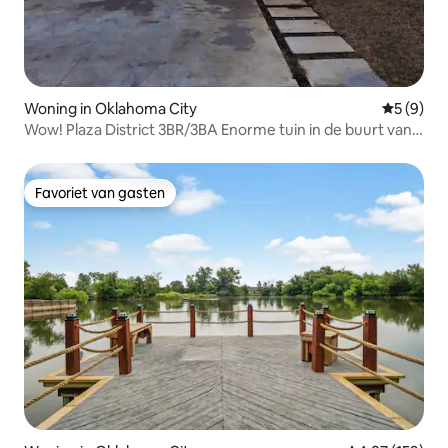
Woning in Oklahoma City
Gemiddeld
5 (9)
Wow! Plaza District 3BR/3BA Enorme tuin in de buurt van
Midtown
Favoriet van gasten
Favoriet van gasten