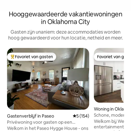
Hooggewaardeerde vakantiewoningen
in Oklahoma City
Gasten zijn unaniem: deze accommodaties worden
hoog gewaardeerd voor hun locatie, netheid en meer.
Favoriet van gasten
Favoriet van gas
Topfavoriet van gasten
Favoriet van gas
Woning in Oklaho
Schone, moderne 
Gastenverblijf in Paseo
Gemiddelde beoordeling van 
5 (154)
Nieuwbouw in OK
Welkom bij Wester
Privéwoning voor gasten op een
entertainment dist
steenworp afstand van het Paseo Arts
Welkom in het Paseo Hygge House - ons