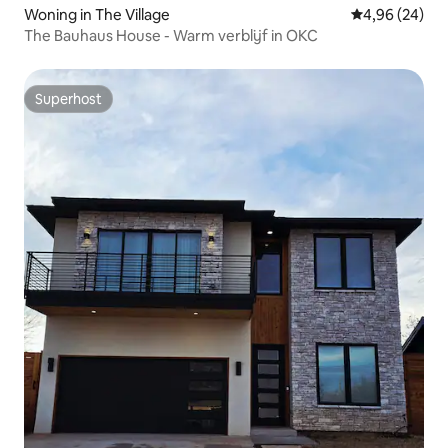
Woning in The Village
Gemiddelde be
4,96 (24)
The Bauhaus House - Warm verblijf in OKC
Superhost
Superhost