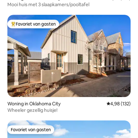
Mooi huis met 3 slaapkamers/pooltafel
Favoriet van gasten
Topfavoriet van gasten
Woning in Oklahoma City
Gemiddelde beo
4,98 (132)
Wheeler gezellig huisje!
Favoriet van gasten
Favoriet van gasten