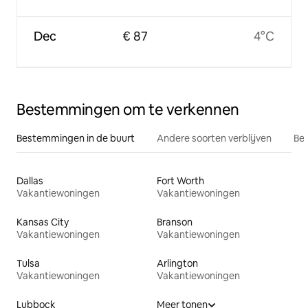
Dec
€ 87
4°C
Bestemmingen om te verkennen
Bestemmingen in de buurt
Andere soorten verblijven
Bes
Dallas
Fort Worth
Vakantiewoningen
Vakantiewoningen
Kansas City
Branson
Vakantiewoningen
Vakantiewoningen
Tulsa
Arlington
Vakantiewoningen
Vakantiewoningen
Lubbock
Meer tonen