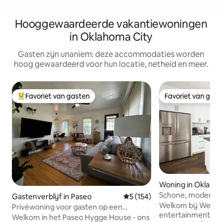
Hooggewaardeerde vakantiewoningen
in Oklahoma City
Gasten zijn unaniem: deze accommodaties worden
hoog gewaardeerd voor hun locatie, netheid en meer.
Favoriet van gasten
Favoriet van gas
Topfavoriet van gasten
Favoriet van gas
Woning in Oklaho
Schone, moderne 
Gastenverblijf in Paseo
Gemiddelde beoordeling van 
5 (154)
Nieuwbouw in OK
Welkom bij Wester
Privéwoning voor gasten op een
entertainment dist
steenworp afstand van het Paseo Arts
Welkom in het Paseo Hygge House - ons