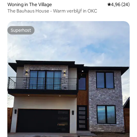
Woning in The Village
Gemiddelde be
4,96 (24)
The Bauhaus House - Warm verblijf in OKC
Superhost
Superhost