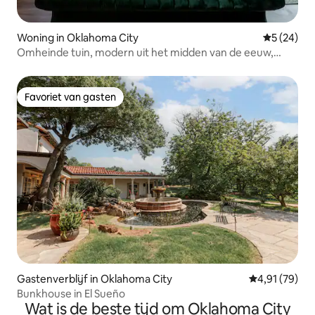
Woning in Oklahoma City
Gemiddelde
5 (24)
Omheinde tuin, modern uit het midden van de eeuw,
rustige buurt
Favoriet van gasten
Favoriet van gasten
Gastenverblijf in Oklahoma City
Gemiddelde be
4,91 (79)
Bunkhouse in El Sueño
Wat is de beste tijd om Oklahoma City