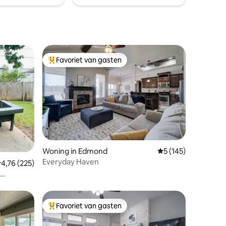
keukenbenodigdheden die u nodig hebt.
Favoriet van gasten
Topfavoriet van gasten
Woning in Edmond
Gemiddelde beoorde
5 (145)
Everyday Haven
ecensies
emiddelde beoordeling van 4,76 op 5, 225 recensies
4,76 (225)
Favoriet van gasten
Topfavoriet van gasten