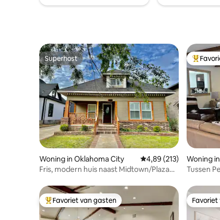
Superhost
Favor
Superhost
Topfavor
Woning in Oklahoma City
Gemiddelde beoordeling
4,89 (213)
Woning in
Fris, modern huis naast Midtown/Plaza
Tussen P
District
Favoriet van gasten
Favoriet
Topfavoriet van gasten
Favoriet