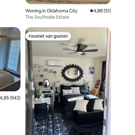
Woning in Oklahoma City
Gemiddelde beoordeli
4,88 (51)
The Southside Estate
Favoriet van gasten
Favoriet van gasten
ecensies
emiddelde beoordeling van 4,85 op 5, 942 recensies
4,85 (942)