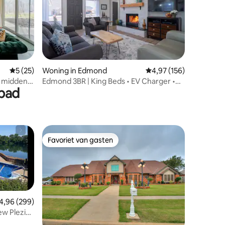
ecensies
Gemiddelde beoordeling van 5 op 5, 25 recensies
5 (25)
Woning in Edmond
Gemiddelde beoordeling
4,97 (156)
t midden
Edmond 3BR | King Beds • EV Charger •
mbad
Pets
Favoriet van gasten
Favoriet van gasten
ecensies
emiddelde beoordeling van 4,96 op 5, 299 recensies
4,96 (299)
ew Plezier