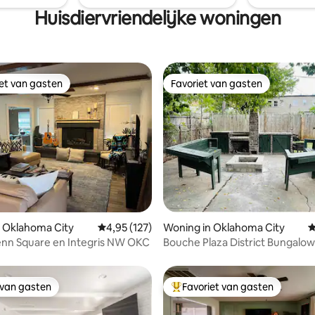
twee eenpersoonsbedden.
Huisdiervriendelijke woningen
iet van gasten
Favoriet van gasten
iet van gasten
Favoriet van gasten
 van 4,89 op 5, 213 recensies
 Oklahoma City
Gemiddelde beoordeling van 4,95 op 5, 127 r
4,95 (127)
Woning in Oklahoma City
G
enn Square en Integris NW OKC
Bouche Plaza District Bungalow
Gorgeous
 van gasten
Favoriet van gasten
 van gasten
Topfavoriet van gasten