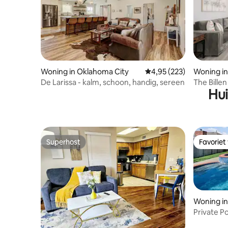
Woning in Oklahoma City
Gemiddelde beoordeling
4,95 (223)
Woning in
De Larissa - kalm, schoon, handig, sereen
The Bille
Hui
OKC!
Superhost
Favoriet
Superhost
Favoriet
Woning i
Private Po
Area