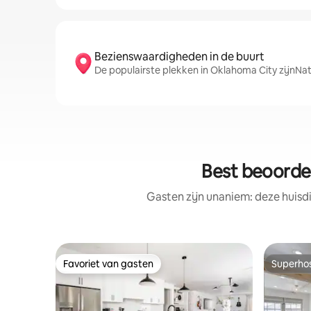
Bezienswaardigheden in de buurt
De populairste plekken in Oklahoma City zijnNa
Best beoordee
Gasten zijn unaniem: deze huisd
Favoriet van gasten
Superho
Favoriet van gasten
Superho