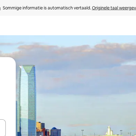
Sommige informatie is automatisch vertaald. 
Originele taal weerge
een keuze met je de pijltjestoetsen omhoog en omlaag, óf door te tikk