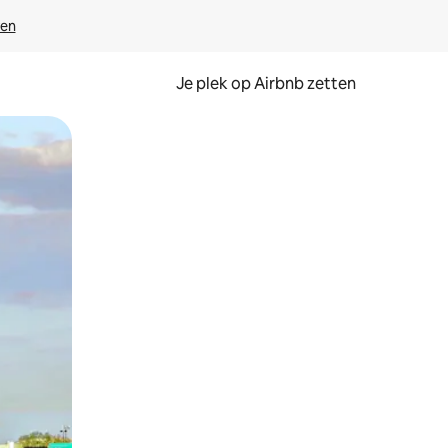
ven
Je plek op Airbnb zetten
en of swipen.