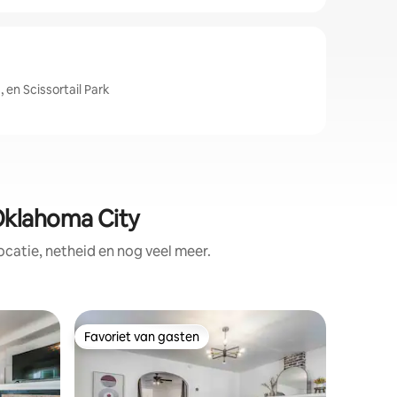
en Scissortail Park
 Oklahoma City
catie, netheid en nog veel meer.
Gastsuit
Favoriet van gasten
Superho
Favoriet van gasten
Superho
Romantis
bubbelba
Een prac
strandth