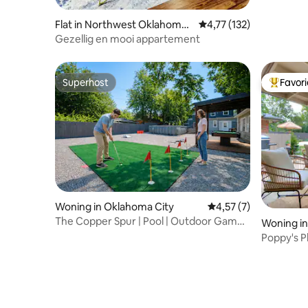
Flat in Northwest Oklahoma
Gemiddelde beoordeling
4,77 (132)
City
Gezellig en mooi appartement
Superhost
Favor
Superhost
Topfavor
Woning in Oklahoma City
Gemiddelde beoordeli
4,57 (7)
The Copper Spur | Pool | Outdoor Games
Woning i
+ Mini Golf
Poppy's 
zwemba