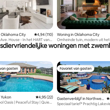
 van 4,95 op 5, 223 recensies
 Oklahoma City
Gemiddelde beoordeling van 4,94 op 5, 110 r
4,94 (110)
Woning in Oklahoma City
n Ave. House - In het HART van
Omheinde tuin, modern uit he
sdiervriendelijke woningen met zwe
van de eeuw, rustige buurt
 van gasten
Favoriet van gasten
 van gasten
Favoriet van gasten
n Yukon
Gemiddelde beoordeling van 4,95 op 5, 22 r
4,95 (22)
Gastenverblijf in Northwest
G
ol Oasis | Peaceful Stay | Quiet
Oklahoma City
Speciaal tarief* Prachtig Lakevi
in de zon!