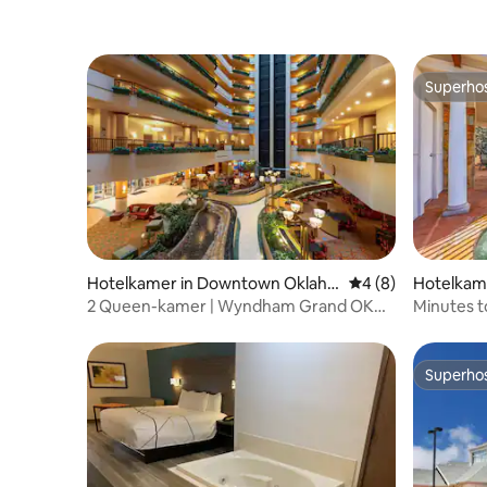
Superho
Superho
Hotelkamer in Downtown Oklaho
Gemiddelde beoord
4 (8)
Hotelkam
ma City
2 Queen-kamer | Wyndham Grand OKC |
Minutes t
Downtown
Pool. Gym
Superho
Superho