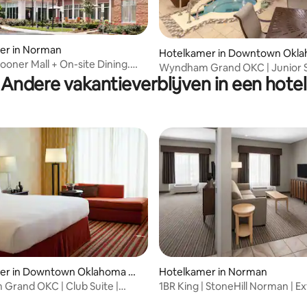
er in Norman
Hotelkamer in Downtown Okla
ooner Mall + On-site Dining.
y
Wyndham Grand OKC | Junior Su
.
Andere vakantieverblijven in een hotel
Central
ng van 4,33 op 5, 3 recensies
er in Downtown Oklahoma Cit
Hotelkamer in Norman
rand OKC | Club Suite |
1BR King | StoneHill Norman | E
in het centrum