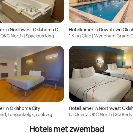
er in Northwest Oklahoma Cit
Hotelkamer in Downtown Okla
y
 OKC North | Spacious King
1 King Club | Wyndham Grand 
Exclusieve verdieping
r in Oklahoma City
Hotelkamer in Northwest Okla
y
ed, toegankelijk, rookvrij
La Quinta OKC North | 2Q Beds 
City Center
Hotels met zwembad