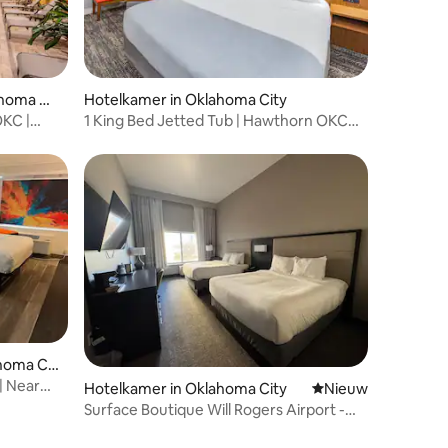
homa Cit
Hotelkamer in Oklahoma City
OKC |
1 King Bed Jetted Tub | Hawthorn OKC
Airport
homa Cit
| Near
Hotelkamer in Oklahoma City
Nieuwe accommoda
Nieuw
Surface Boutique Will Rogers Airport -
Two Queen