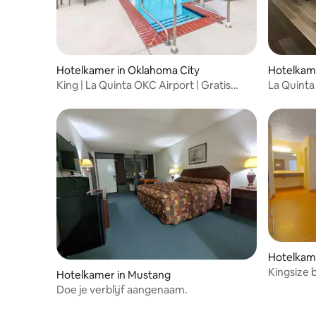
Hotelkamer in Oklahoma City
Hotelkam
y
King | La Quinta OKC Airport | Gratis
La Quinta
shuttle
Suite
Hotelkame
Kingsize b
Hotelkamer in Mustang
Doe je verblijf aangenaam.