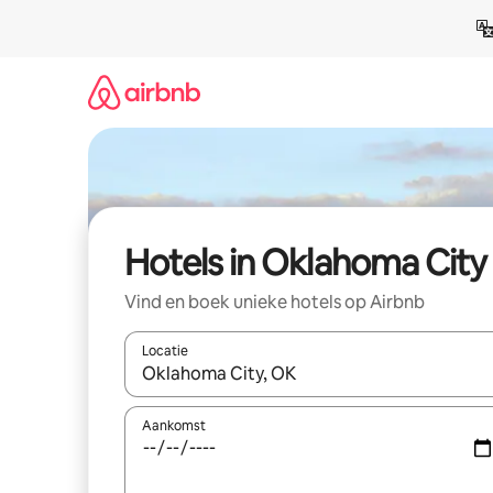
Ga
direct
naar
inhoud
Hotels in Oklahoma City
Vind en boek unieke hotels op Airbnb
Locatie
Wanneer er resultaten beschikbaar zijn, maak je 
Aankomst