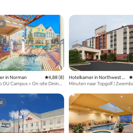
st
st
eling van 4 op 5, 8 recensies
er in Norman
Gemiddelde beoordeling van 4,88 op 5, 8 r
4,88 (8)
Hotelkamer in Northwest O
G
klahoma City
o OU Campus + On-site Dining.
Minuten naar Topgolf | Zwemba
.
ontbijt. Parkeren
st
st