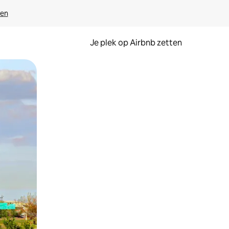
ven
Je plek op Airbnb zetten
en of swipen.