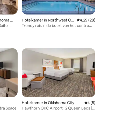
homa Cit
Hotelkamer in Northwest Okl
Gemiddelde beoordelin
4,29 (28)
ahoma City
ite |
Trendy reis in de buurt van het centrum
van Oklahoma City | Zwembad
Hotelkamer in Oklahoma City
Gemiddelde beoord
4 (5)
xtra Space
Hawthorn OKC Airport | 2 Queen Beds |
Free Parking