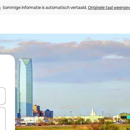
Sommige informatie is automatisch vertaald. 
Originele taal weerge
een keuze met je de pijltjestoetsen omhoog en omlaag, óf door te tikk