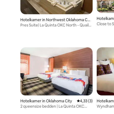
Hotelkam
Hotelkamer in Northwest Oklahoma Cit
Close to S
y
Pres Suite| La Quinta OKC North - Quail
Pool. Gym
Springs
Hotelkamer in Oklahoma City
Gemiddelde beoordeli
4,33 (3)
Hotelkam
y
2 queensize bedden | La Quinta OKC
Wyndham G
Airport | Gratis ontbijt
Verblijf 