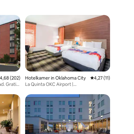
ecensies
emiddelde beoordeling van 4,68 op 5, 202 recensies
4,68 (202)
Hotelkamer in Oklahoma City
Gemiddelde beoordeli
4,27 (11)
d. Gratis
La Quinta OKC Airport |
Huisdiervriendelijke familiekamer