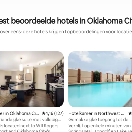
est beoordeelde hotels in Oklahoma Ci
rover eens: deze hotels krijgen topbeoordelingen voor locatie
g van 4,67 op 5, 54 recensies
r in Oklahoma Cit
Gemiddelde beoordeling van 4,16 op 5, 127 r
4,16 (127)
Hotelkamer in Northwest O
G
klahoma City
iendelijke suite met volledig
Gemakkelijke toegang tot de
e keuken!
luchthaven | Gratis ontbijt en 
is located next to Will Rogers
Verblijf op enkele minuten van 
port and Oklahoma City's
Springs Mall, Topgolf en Lake H