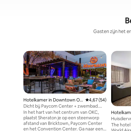
B
Gasten zijn het e
Hotelkamer in Downtown Okl
Gemiddelde beoordelin
4,67 (54)
ahoma City
Dicht bij Paycom Center + zwembad.
Restaurant. Bar.
In het hart van het centrum van OKC,
Hotelkame
plaatst Sheraton je op een steenworp
y
Huisdiervr
afstand van Bricktown, Paycom Center
uitgerust
The hotel 
en het Convention Center. Ga naar een
World Air