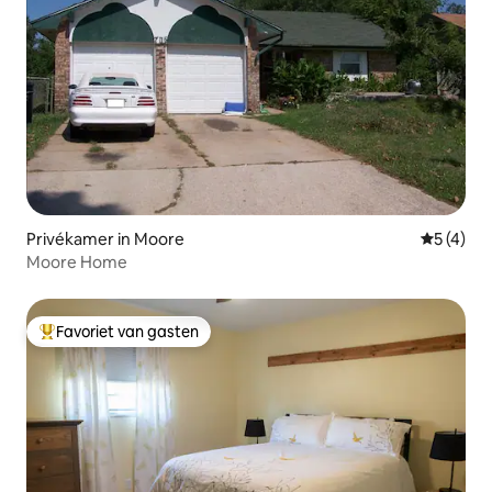
Privékamer in Moore
Gemiddeld
5 (4)
Moore Home
Favoriet van gasten
Topfavoriet van gasten