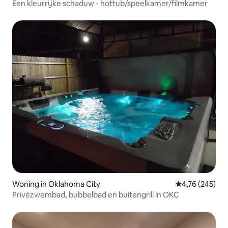
Een kleurrijke schaduw - hottub/speelkamer/filmkamer
Woning in Oklahoma City
Gemiddelde beo
4,76 (245)
Privézwembad, bubbelbad en buitengrill in OKC