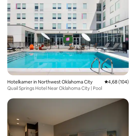
Hotelkamer in Northwest Oklahoma City
Gemiddelde beo
4,68 (104)
Quail Springs Hotel Near Oklahoma City | Pool