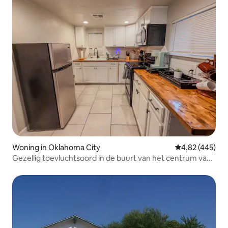
Woning in Oklahoma City
Gemiddelde beo
4,82 (445)
Gezellig toevluchtsoord in de buurt van het centrum van
OKC, OU Medical Dist.