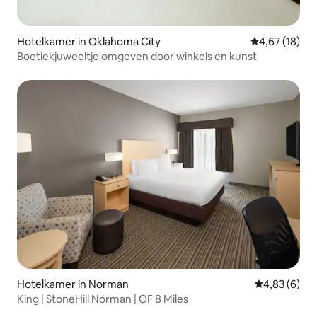
Hotelkamer in Oklahoma City
Gemiddelde be
4,67 (18)
Boetiekjuweeltje omgeven door winkels en kunst
Hotelkamer in Norman
Gemiddelde b
4,83 (6)
King | StoneHill Norman | OF 8 Miles