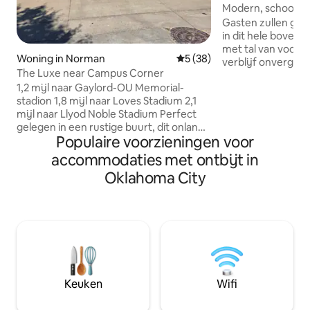
Modern, schoon, s
appartement dicht
Gasten zullen geni
in dit hele bove
met tal van voorz
Woning in Norman
Gemiddelde beoordeling van
5 (38)
verblijf onvergete
The Luxe near Campus Corner
plek beschikt over
1,2 mijl naar Gaylord-OU Memorial-
koffie, snacks, dra
stadion 1,8 mijl naar Loves Stadium 2,1
gratis parkeergelegenhei
mijl naar Llyod Noble Stadium Perfect
naar OU & Riverwind Cas
gelegen in een rustige buurt, dit onlangs
heeft ook een eig
Populaire voorzieningen voor
opgewaardeerde huis ligt op
dat geweldig is o
loopafstand van OU's voetbal-,
koken op onze buit
accommodaties met ontbijt in
basketbal- en softbalstadions, het eet-
kan worden gedee
Oklahoma City
en nachtleven van Campus Corner, en
schommel in de ac
op slechts 16 mijl van Lake Thunderbird,
voor fotoshoots o
waardoor het het ideale verblijf is voor
weer.
speeldagen, campusbezoeken of
uitstapjes in de buitenlucht. Geniet van
een volledig uitgeruste keuken en
wasruimte. Perfect om te ontspannen
na een dag vol avontuur.
Keuken
Wifi