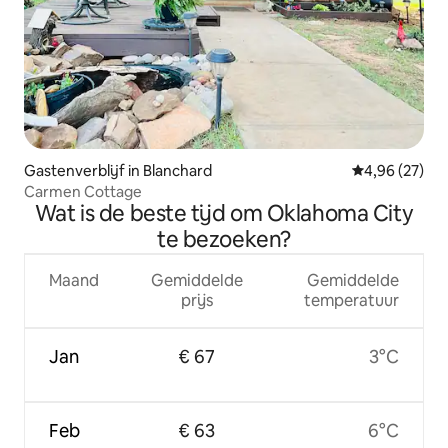
Gastenverblijf in Blanchard
Gemiddelde be
4,96 (27)
Carmen Cottage
Wat is de beste tijd om Oklahoma City
te bezoeken?
Maand
Gemiddelde
Gemiddelde
prijs
temperatuur
Jan
€ 67
3°C
Feb
€ 63
6°C