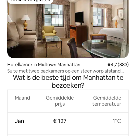
Favoriet van gasten
Hotelkamer in Midtown Manhattan
Gemiddelde be
4,7 (883)
Suite met twee badkamers op een steenworp afstand
Wat is de beste tijd om Manhattan te
van Central Park
bezoeken?
Maand
Gemiddelde
Gemiddelde
prijs
temperatuur
Jan
€ 127
1°C