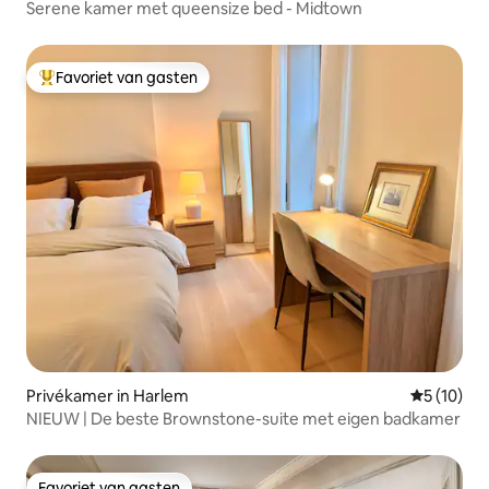
Serene kamer met queensize bed - Midtown
Favoriet van gasten
Topfavoriet van gasten
Privékamer in Harlem
Gemiddelde
5 (10)
NIEUW | De beste Brownstone-suite met eigen badkamer
Favoriet van gasten