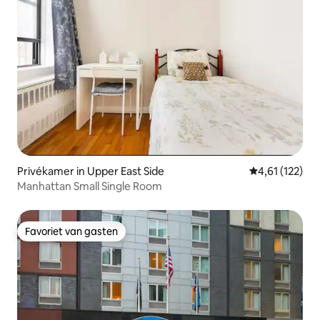
Privékamer in Upper East Side
Gemiddelde be
4,61 (122)
Manhattan Small Single Room
Favoriet van gasten
Favoriet van gasten