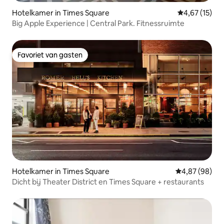
Hotelkamer in Times Square
Gemiddelde be
4,67 (15)
Big Apple Experience | Central Park. Fitnessruimte
Favoriet van gasten
Favoriet van gasten
Hotelkamer in Times Square
Gemiddelde be
4,87 (98)
Dicht bij Theater District en Times Square + restaurants