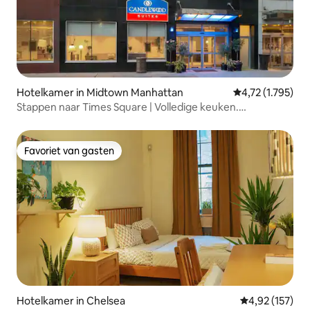
Hotelkamer in Midtown Manhattan
Gemiddelde beoo
4,72 (1.795)
Stappen naar Times Square | Volledige keuken.
Huisdiervriendelijk
Favoriet van gasten
Favoriet van gasten
Hotelkamer in Chelsea
Gemiddelde beo
4,92 (157)