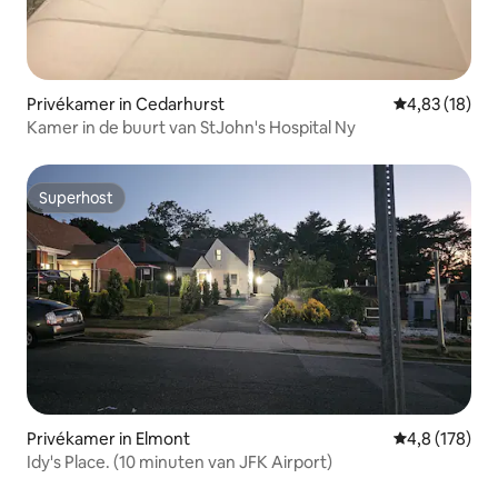
Privékamer in Cedarhurst
Gemiddelde be
4,83 (18)
Kamer in de buurt van StJohn's Hospital Ny
Superhost
Superhost
Privékamer in Elmont
Gemiddelde be
4,8 (178)
Idy's Place. (10 minuten van JFK Airport)