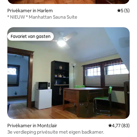
Privékamer in Harlem
Gemiddeld
5 (5)
* NIEUW * Manhattan Sauna Suite
Favoriet van gasten
Favoriet van gasten
Privékamer in Montclair
Gemiddelde be
4,77 (83)
3e verdieping privésuite met eigen badkamer.