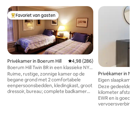
Favoriet van gasten
Topfavoriet van gasten
Privékamer in Boerum Hill
Gemiddelde beoordeling van 4,9
4,98 (286)
Boerum Hill Twin BR in een klassieke NYC
Brownstone
Privékamer in Ne
Ruime, rustige, zonnige kamer op de
begane grond met 2 comfortabele
Eigen slaapkamer 
eenpersoonsbedden, kledingkast, groot
(C)
Deze gedeelde kame
dressoir, bureau; complete badkamer
kilometer afstand
gedeeld met de aangrenzende
EWR en is goed ge
gastenkamer. Gelegen in een zorgvuldig
vervoersverbindin
gerestaureerd en gerenoveerd
perfect voor het 
brownstone-huis uit 1872 in het hart van
verborgen parels 
het historische Boerum Hill in Brooklyn,
Newark. In slecht
met bomen aan de straat. Allen en Ann
aan bij station New
serveren dagelijks een ontbijt met
snelle toegang tot