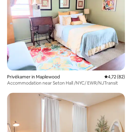
Privékamer in Maplewood
Gemiddelde be
4,72 (82)
Accommodation near Seton Hall /NYC/ EWR/NJTransit