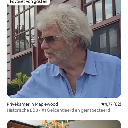
Favoriet van gasten
Favoriet van gasten
Privékamer in Maplewood
Gemiddelde be
4,77 (62)
Historische B&B - #1 Gelicentieerd en geïnspecteerd