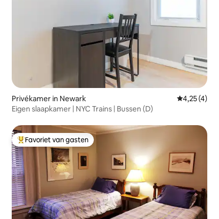
Privékamer in Newark
Gemiddelde b
4,25 (4)
Eigen slaapkamer | NYC Trains | Bussen (D)
Favoriet van gasten
Topfavoriet van gasten