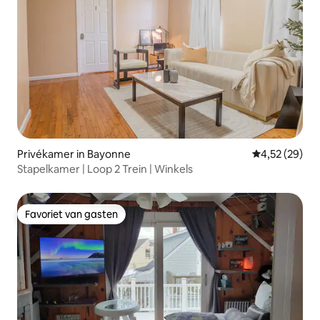
Privékamer in Bayonne
Gemiddelde be
4,52 (29)
Stapelkamer | Loop 2 Trein | Winkels
Favoriet van gasten
Favoriet van gasten