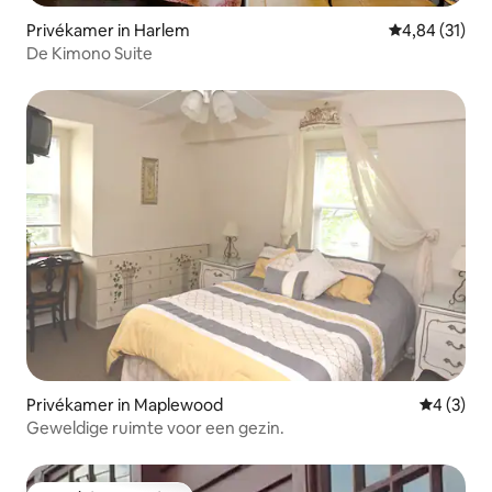
Privékamer in Harlem
Gemiddelde be
4,84 (31)
De Kimono Suite
Privékamer in Maplewood
Gemiddeld
4 (3)
Geweldige ruimte voor een gezin.