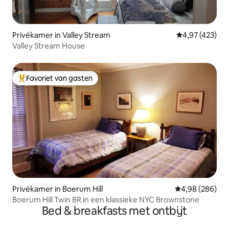
Privékamer in Valley Stream
Gemiddelde beo
4,97 (423)
Valley Stream House
Favoriet van gasten
Topfavoriet van gasten
Privékamer in Boerum Hill
Gemiddelde beo
4,98 (286)
Boerum Hill Twin BR in een klassieke NYC Brownstone
Bed & breakfasts met ontbijt