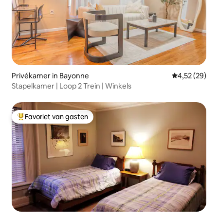
Privékamer in Bayonne
Gemiddelde be
4,52 (29)
Stapelkamer | Loop 2 Trein | Winkels
Favoriet van gasten
Topfavoriet van gasten