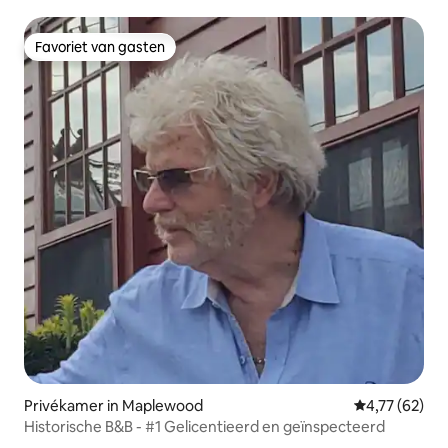
Favoriet van gasten
Favoriet van gasten
Privékamer in Maplewood
Gemiddelde be
4,77 (62)
Historische B&B - #1 Gelicentieerd en geïnspecteerd