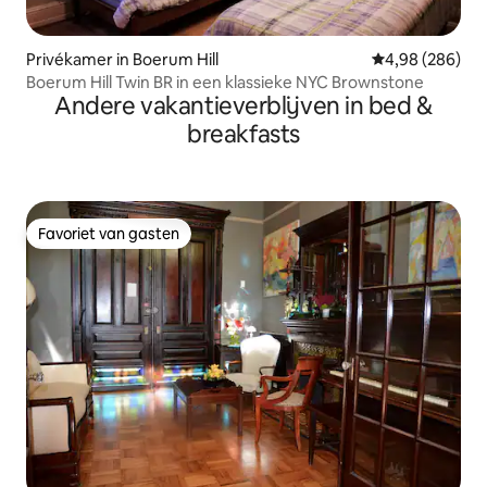
Privékamer in Boerum Hill
Gemiddelde beo
4,98 (286)
Boerum Hill Twin BR in een klassieke NYC Brownstone
Andere vakantieverblijven in bed &
breakfasts
Favoriet van gasten
Favoriet van gasten