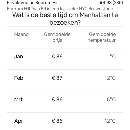
Privékamer in Boerum Hill
Gemiddelde beo
4,98 (286)
Boerum Hill Twin BR in een klassieke NYC Brownstone
Wat is de beste tijd om Manhattan te
bezoeken?
Maand
Gemiddelde
Gemiddelde
prijs
temperatuur
Jan
€ 86
1°C
Feb
€ 87
2°C
Mrt
€ 86
6°C
Apr
€ 86
12°C