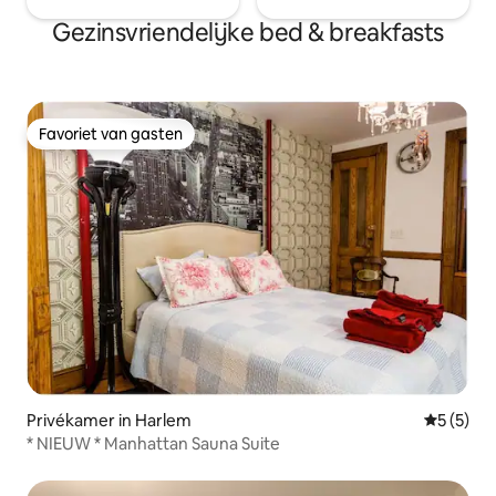
Gezinsvriendelijke bed & breakfasts
Favoriet van gasten
Favoriet van gasten
Privékamer in Harlem
Gemiddeld
5 (5)
* NIEUW * Manhattan Sauna Suite