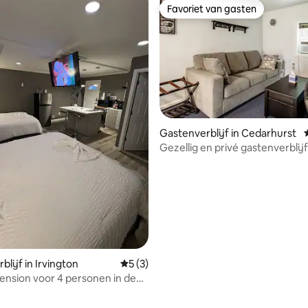
Favoriet van gasten
Favoriet van gasten
Gastenverblijf in Cedarhurst
Gezellig en privé gastenverblijf
buurt van JFK, LIRR, NYC!
eling van 5 op 5, 4 recensies
lijf in Irvington
Gemiddelde beoordeling van 5 op 5, 3 r
5 (3)
nsion voor 4 personen in de
 de luchthaven en NYC