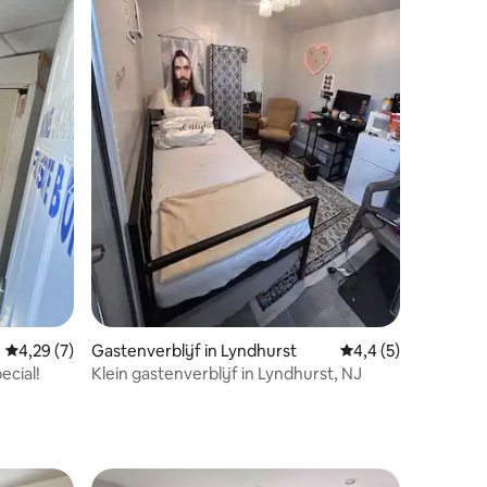
ecensies
Gemiddelde beoordeling van 4,29 op 5, 7 recensies
4,29 (7)
Gastenverblijf in Lyndhurst
Gemiddelde beoorde
4,4 (5)
cial!
Klein gastenverblijf in Lyndhurst, NJ