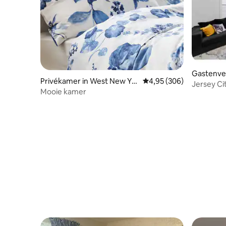
Gastenverb
Privékamer in West New Yor
Gemiddelde beoordeling
4,95 (306)
Jersey Ci
k
Mooie kamer
badkamer 