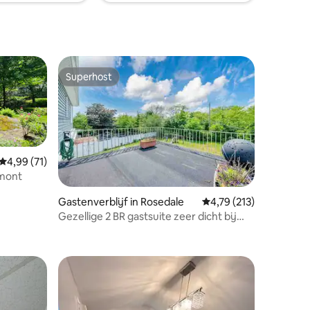
and. Voor
 County
Superhost
Superhost
Gemiddelde beoordeling van 4,99 op 5, 71 recensies
4,99 (71)
hmont
Gastenverblijf in Rosedale
Gemiddelde beoordelin
4,79 (213)
ecensies
Gezellige 2 BR gastsuite zeer dicht bij
JFK, UBS Arena