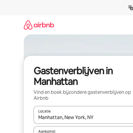
Ga
direct
naar
inhoud
Gastenverblijven in
Manhattan
Vind en boek bijzondere gastenverblijven op
Airbnb
Locatie
Wanneer er resultaten beschikbaar zijn, maak je 
Aankomst