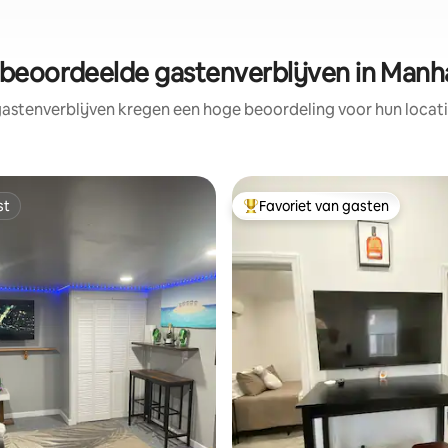
 beoordeelde gastenverblijven in Manh
astenverblijven kregen een hoge beoordeling voor hun locati
st
Favoriet van gasten
st
Topfavoriet van gasten
g van 4,97 op 5, 90 recensies