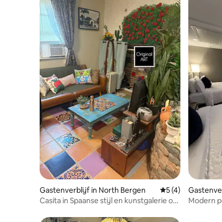
Gastenverblijf in North Bergen
Gemiddelde beoord
5 (4)
Gastenverb
Casita in Spaanse stijl en kunstgalerie op
Modern pe
10 minuten van NYC
buurt van