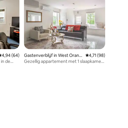
Gemiddelde beoordeling van 4,94 op 5, 64 recensies
4,94 (64)
Gastenverblijf in West Orang
Gemiddelde beoordeli
4,71 (98)
e
 in de
Gezellig appartement met 1 slaapkamer
in West Orange New Jersey
ecensies