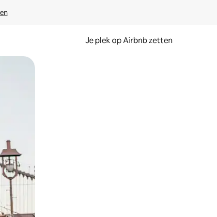
ven
Je plek op Airbnb zetten
en of swipen.