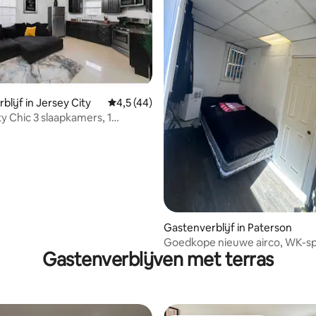
lijf in Jersey City
Gemiddelde beoordeling van 4,5 op 5, 44 r
4,5 (44)
 van 4,95 op 5, 306 recensies
ty Chic 3 slaapkamers, 1
privé-unit
Gastenverblijf in Paterson
Goedkope nieuwe airco, WK-spe
Gastenverblijven met terras