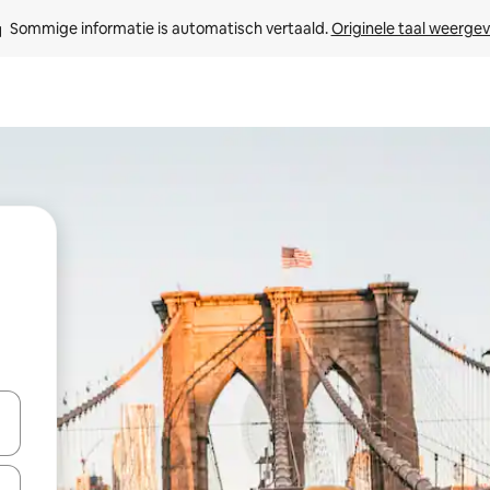
Sommige informatie is automatisch vertaald. 
Originele taal weerge
een keuze met je de pijltjestoetsen omhoog en omlaag, óf door te tikk