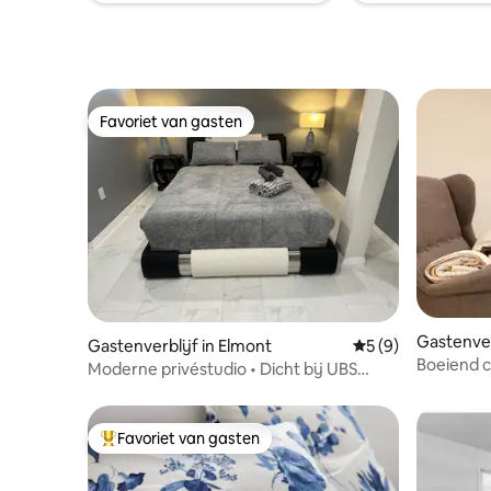
rijden va
rijden va
Favoriet van gasten
Favoriet van gasten
Gastenver
Gastenverblijf in Elmont
Gemiddelde beoord
5 (9)
rk
Boeiend 
Moderne privéstudio • Dicht bij UBS
slaapkam
Arena, JFK en NYC
Favoriet van gasten
Topfavoriet van gasten