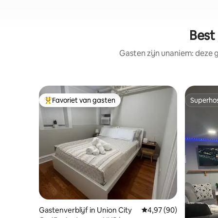
Best
Gasten zijn unaniem: deze g
Favoriet van gasten
Superho
Topfavoriet van gasten
Superho
Gastenverblijf in Union City
Gemiddelde beoordelin
4,97 (90)