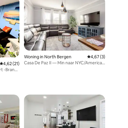
ecensies
Woning in North Bergen
Gemiddelde beoordel
4,67 (3)
Casa De Paz II — Min naar NYC/American
Gemiddelde beoordeling van 4,62 op 5, 21 recensies
4,62 (21)
Dream Mall
rt -Branch