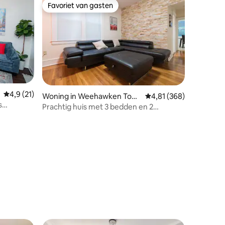
Favoriet van gasten
Favoriet van gasten
Gemiddelde beoordeling van 4,9 op 5, 21 recensies
4,9 (21)
Woning in Weehawken Tow
Gemiddelde beoordeling
4,81 (368)
s
nship
Prachtig huis met 3 bedden en 2
badkamers op 10 minuten met de bus
naar NYC
ecensies