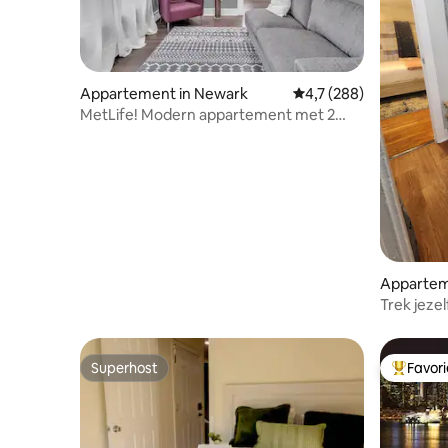
Appartement in Newark
Gemiddelde beoordelin
4,7 (288)
MetLife! Modern appartement met 2
slaapkamers in de buurt van
EWR|NYC|DreamMall
Appartem
on
Trek jezel
Superhost
Favor
Superhost
Topfavor