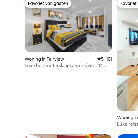
Favoriet van gasten
Favoriet
Favoriet van gasten
Favoriet
Woning in Fairview
Gemiddelde beoorde
5 (10)
Luxe huis met 5 slaapkamers/voor 14
personen/parkeergelegenheid/15
minuten naar NYC
Woning i
Luxe retr
buurt va