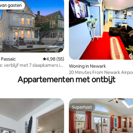
 van gasten
 van gasten
g van 4,92 op 5, 12 recensies
 Passaic
Gemiddelde beoordeling van 4,98 op 5, 55 r
4,98 (55)
s: verblijf met 7 slaapkamers in
Woning in Newark
van MetLife en NYC
20 Minutes From Newark Airpo
Appartementen met ontbijt
Brook Park
Superhost
Superhost