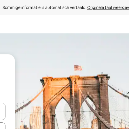
Sommige informatie is automatisch vertaald. 
Originele taal weerge
t
een keuze met je de pijltjestoetsen omhoog en omlaag, óf door te tikk