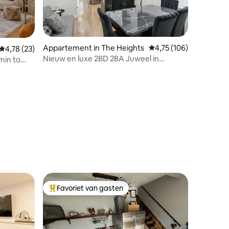
Appartement in The Heights
Gemiddelde beoordelin
4,75 (106)
Gemiddelde beoordeling van 4,78 op 5, 23 recensies
4,78 (23)
Nieuw en luxe 2BD 2BA Juweel in
min to
Hoboken 20 minuten naar NYC
ecensies
Favoriet van gasten
Topfavoriet van gasten