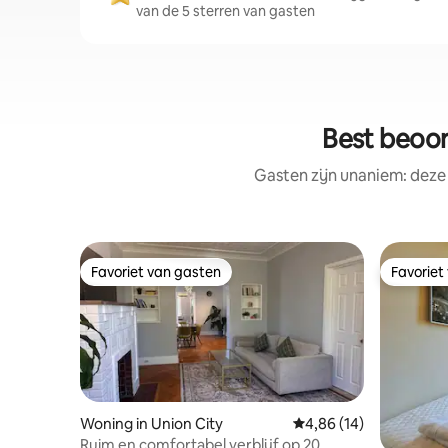
van de 5 sterren van gasten
Best beoo
Gasten zijn unaniem: deze
Favoriet van gasten
Favoriet
Favoriet van gasten
Favoriet
Woning in Union City
Gemiddelde beoordelin
4,86 (14)
Ruim en comfortabel verblijf op 20