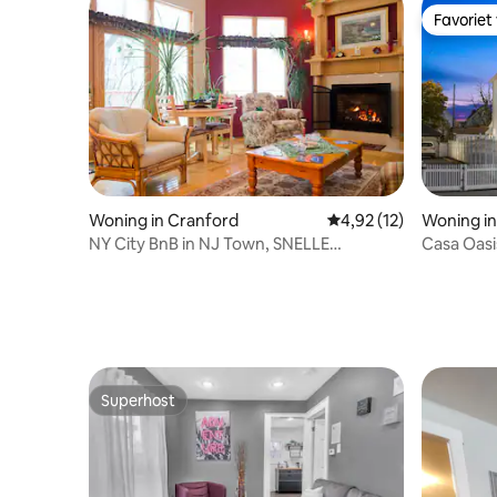
Favoriet
Favoriet
Woning in Cranford
Gemiddelde beoordelin
4,92 (12)
Woning in
NY City BnB in NJ Town, SNELLE
Casa Oasi
EasyTrain+beste host
de buurt 
Superhost
Superhost