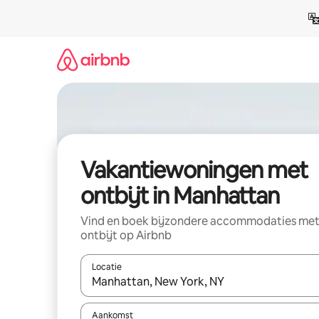
Ga
direct
naar
inhoud
Vakantiewoningen met
ontbijt in Manhattan
Vind en boek bijzondere accommodaties me
ontbijt op Airbnb
Locatie
Wanneer er resultaten beschikbaar zijn, maak je 
Aankomst