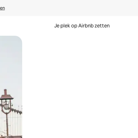
ven
Je plek op Airbnb zetten
en of swipen.