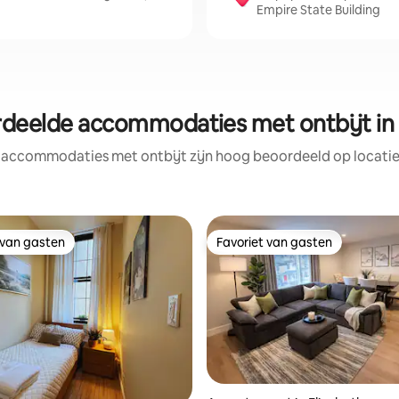
Empire State Building
rdeelde accommodaties met ontbijt in
 accommodaties met ontbijt zijn hoog beoordeeld op locatie,
 van gasten
Favoriet van gasten
 van gasten
Favoriet van gasten
g van 4,86 op 5, 14 recensies