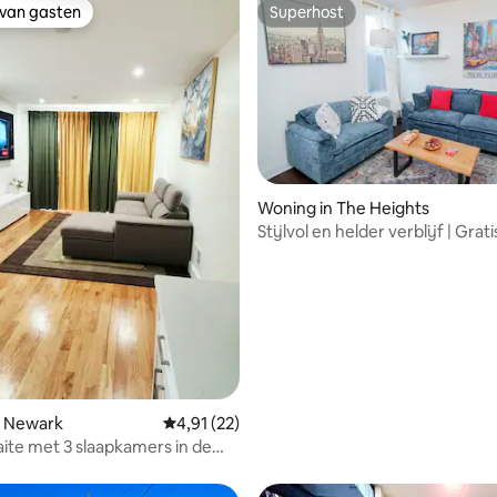
 van gasten
Superhost
 van gasten
Superhost
Woning in The Heights
ling van 5 op 5, 10 recensies
Stijlvol en helder verblijf | Grati
parkeren | 15 m naar NYC
n Newark
Gemiddelde beoordeling van 4,91 op 5, 22 r
4,91 (22)
aite met 3 slaapkamers in de
n NYC