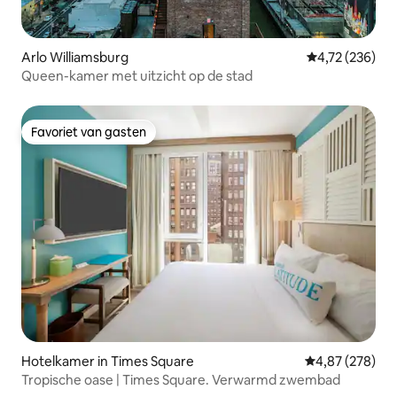
Arlo Williamsburg
Gemiddelde beo
4,72 (236)
Queen-kamer met uitzicht op de stad
Favoriet van gasten
Favoriet van gasten
Hotelkamer in Times Square
Gemiddelde beo
4,87 (278)
Tropische oase | Times Square. Verwarmd zwembad