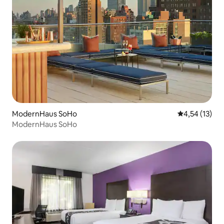
ModernHaus SoHo
Gemiddelde be
4,54 (13)
ModernHaus SoHo