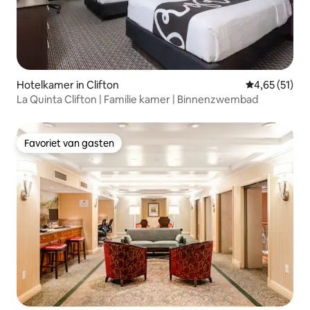
Hotelkamer in Clifton
Gemiddelde be
4,65 (51)
La Quinta Clifton | Familie kamer | Binnenzwembad
Favoriet van gasten
Favoriet van gasten