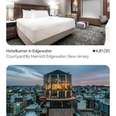
Hotelkamer in Edgewater
Gemiddelde b
4,81 (31)
Courtyard By Marriott Edgewater, New Jersey