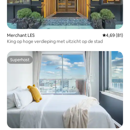
Merchant LES
Gemiddelde be
4,69 (81)
King op hoge verdieping met uitzicht op de stad
Superhost
Superhost