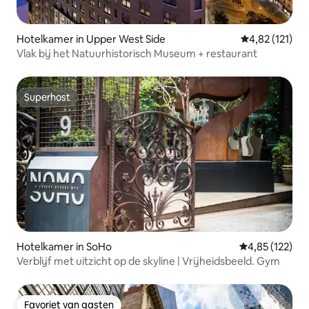
Hotelkamer in Upper West Side
Gemiddelde be
4,82 (121)
Vlak bij het Natuurhistorisch Museum + restaurant
Superhost
Superhost
Hotelkamer in SoHo
Gemiddelde beo
4,85 (122)
Verblijf met uitzicht op de skyline | Vrijheidsbeeld. Gym
Favoriet van gasten