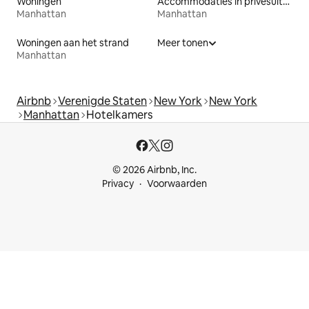
Woningen
Accommodaties in privésuites
Manhattan
Manhattan
Woningen aan het strand
Meer tonen
Manhattan
Airbnb
Verenigde Staten
New York
New York
Manhattan
Hotelkamers
© 2026 Airbnb, Inc.
Privacy
Voorwaarden