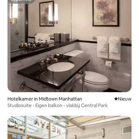
Superhost
Hotelkamer in Midtown Manhattan
Nieuwe ac
Nieuw
Studiosuite - Eigen balkon - vlakbij Central Park