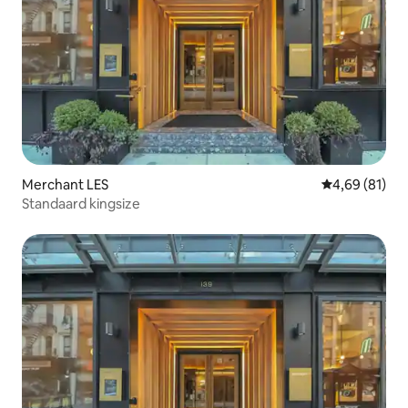
Merchant LES
Gemiddelde be
4,69 (81)
Standaard kingsize