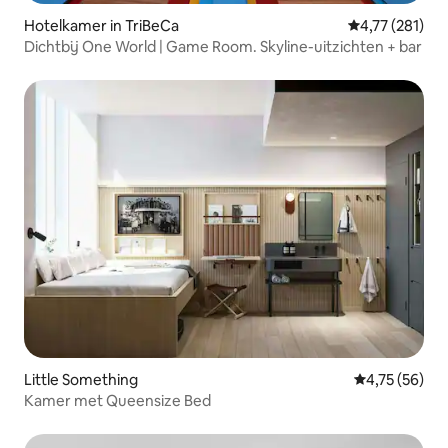
Hotelkamer in TriBeCa
Gemiddelde beo
4,77 (281)
Dichtbij One World | Game Room. Skyline-uitzichten + bar
Little Something
Gemiddelde be
4,75 (56)
Kamer met Queensize Bed