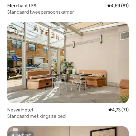
Merchant LES
Gemiddelde be
4,69 (81)
Standaard tweepersoonskamer
Nesva Hotel
Gemiddelde b
4,73 (71)
Standaard met kingsize bed
Superhost