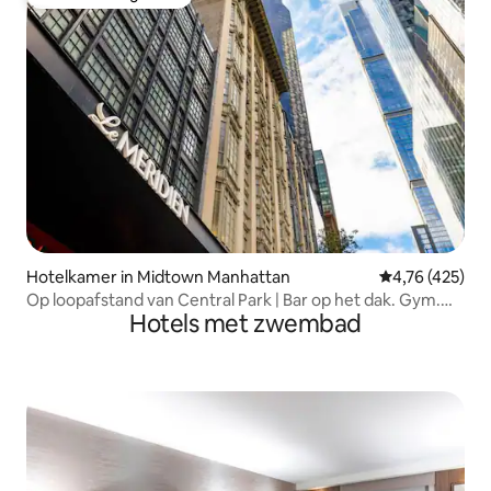
Favoriet van gasten
Hotelkamer in Midtown Manhattan
Gemiddelde beo
4,76 (425)
Op loopafstand van Central Park | Bar op het dak. Gym.
Hotels met zwembad
Dineren.