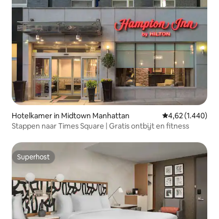
Hotelkamer in Midtown Manhattan
Gemiddelde beoor
4,62 (1.440)
Stappen naar Times Square | Gratis ontbijt en fitness
Superhost
Superhost