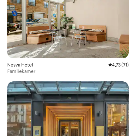
Nesva Hotel
Gemiddelde b
4,73 (71)
Familiekamer