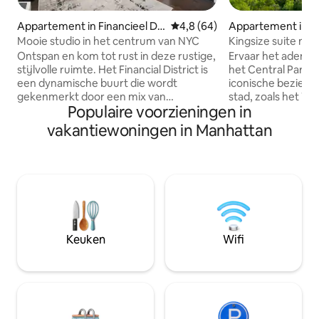
Appartement in Financieel Dis
Gemiddelde beoordeling van 4
4,8 (64)
Appartement in Ce
trict
k
Mooie studio in het centrum van NYC
Kingsize suite met
Park
Ontspan en kom tot rust in deze rustige,
Ervaar het ademb
stijlvolle ruimte. Het Financial District is
het Central Park,
een dynamische buurt die wordt
iconische bezien
gekenmerkt door een mix van
stad, zoals het Ti
Populaire voorzieningen in
historische bezienswaardigheden,
Central Park Towe
torenhoge wolkenkrabbers en een
vanuit deze King 
vakantiewoningen in Manhattan
bruisende zakelijke sfeer. Het is een mix
verdieping. Deze s
van oud en nieuw, met iconische
ruimte, compleet
bezienswaardigheden zoals Wall Street,
voorzieningen, w
Trinity Church en het Charging Bull-
wasmachine, drog
standbeeld naast strakke moderne
ruime keuken en eettafel
gebouwen en uitzicht op het water. Het
toegang tot het f
biedt een rustigere sfeer met toegang
gebouw, de sauna
tot historische bezienswaardigheden,
gelegen op de der
Keuken
Wifi
parken aan het water en trendy
een complete ver
eetgelegenheden.