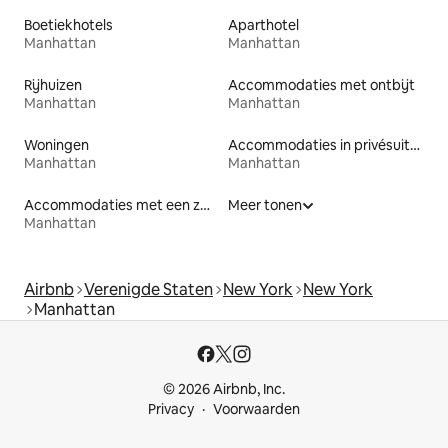
Boetiekhotels
Aparthotel
Manhattan
Manhattan
Rijhuizen
Accommodaties met ontbijt
Manhattan
Manhattan
Woningen
Accommodaties in privésuites
Manhattan
Manhattan
Accommodaties met een zwembad
Meer tonen
Manhattan
Airbnb
Verenigde Staten
New York
New York
Manhattan
© 2026 Airbnb, Inc.
Privacy
Voorwaarden