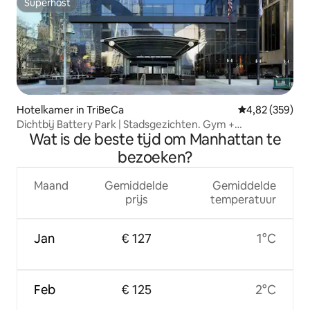
Superhost
Superhost
Hotelkamer in TriBeCa
Gemiddelde beo
4,82 (359)
Dichtbij Battery Park | Stadsgezichten. Gym +
Wat is de beste tijd om Manhattan te
huisdiervriendelijk
bezoeken?
Maand
Gemiddelde
Gemiddelde
prijs
temperatuur
Jan
€ 127
1°C
Feb
€ 125
2°C