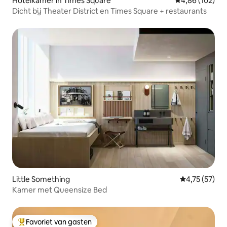
Hotelkamer in Times Square
Gemiddelde beo
4,86 (102)
Dicht bij Theater District en Times Square + restaurants
Little Something
Gemiddelde be
4,75 (57)
Kamer met Queensize Bed
Favoriet van gasten
Topfavoriet van gasten