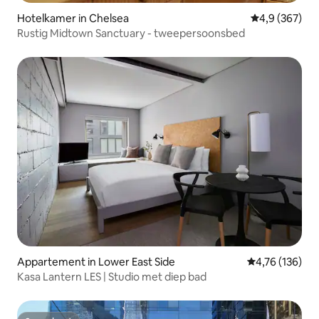
Hotelkamer in Chelsea
Gemiddelde be
4,9 (367)
Rustig Midtown Sanctuary - tweepersoonsbed
Appartement in Lower East Side
Gemiddelde beo
4,76 (136)
Kasa Lantern LES | Studio met diep bad