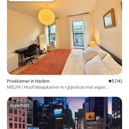
Privékamer in Harlem
Gemiddelde
5 (14)
NIEUW | Hoofdslaapkamer in rijtjeshuis met eigen
badkamer
Superhost
Superhost