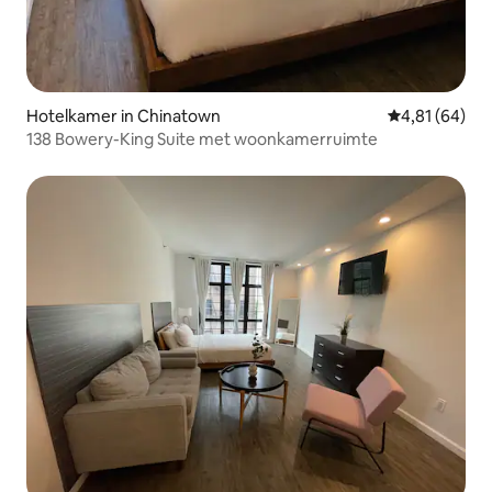
Hotelkamer in Chinatown
Gemiddelde be
4,81 (64)
138 Bowery-King Suite met woonkamerruimte