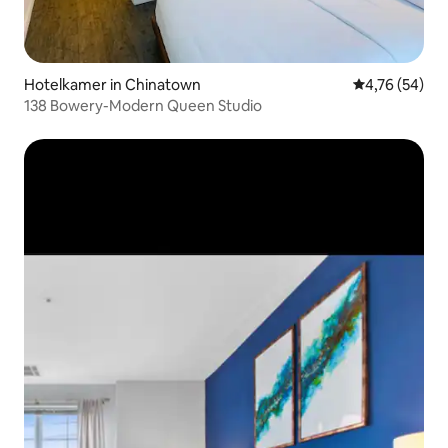
Hotelkamer in Chinatown
Gemiddelde be
4,76 (54)
138 Bowery-Modern Queen Studio