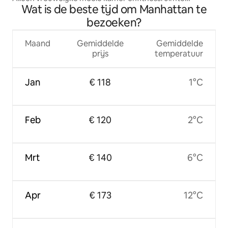
Wat is de beste tijd om Manhattan te
golfbaan 5 min
bezoeken?
Maand
Gemiddelde
Gemiddelde
prijs
temperatuur
Jan
€ 118
1°C
Feb
€ 120
2°C
Mrt
€ 140
6°C
Apr
€ 173
12°C