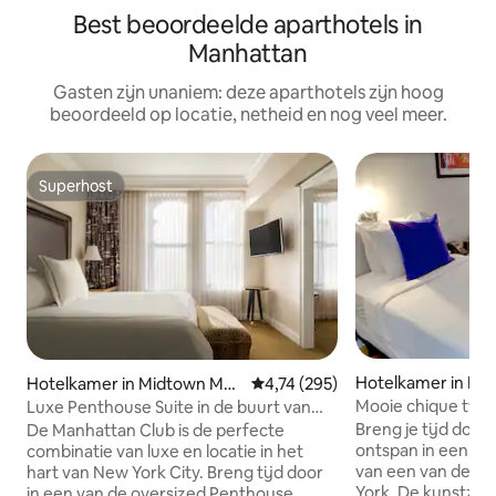
Best beoordeelde aparthotels in
Manhattan
Gasten zijn unaniem: deze aparthotels zijn hoog
beoordeeld op locatie, netheid en nog veel meer.
Superhost
Superhost
Hotelkamer in East
Hotelkamer in Midtown Man
Gemiddelde beoordeling van 4,7
4,74 (295)
hattan
Mooie chique twe
Luxe Penthouse Suite in de buurt van
The Ridge
Central Park
Breng je tijd door
De Manhattan Club is de perfecte
ontspan in een chi
combinatie van luxe en locatie in het
van een van de co
hart van New York City. Breng tijd door
York. De kunstzinni
in een van de oversized Penthouse