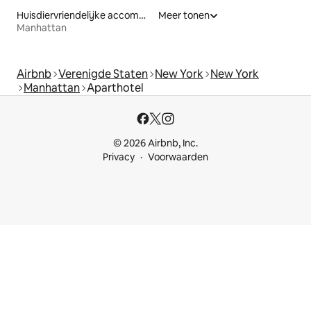
Huisdiervriendelijke accommodaties
Meer tonen
Manhattan
Airbnb
Verenigde Staten
New York
New York
Manhattan
Aparthotel
© 2026 Airbnb, Inc.
Privacy
Voorwaarden