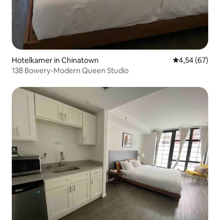
Hotelkamer in Chinatown
Gemiddelde be
4,54 (67)
138 Bowery-Modern Queen Studio