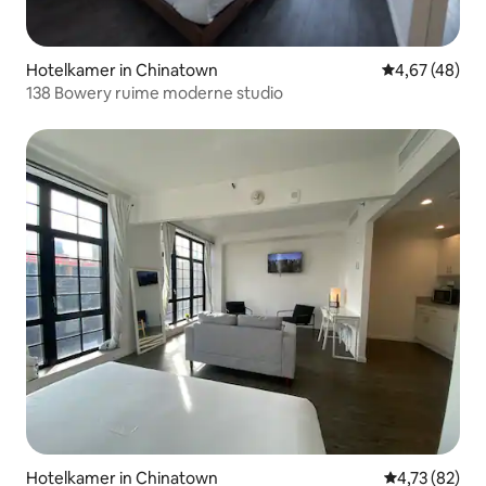
Hotelkamer in Chinatown
Gemiddelde be
4,67 (48)
138 Bowery ruime moderne studio
Hotelkamer in Chinatown
Gemiddelde be
4,73 (82)