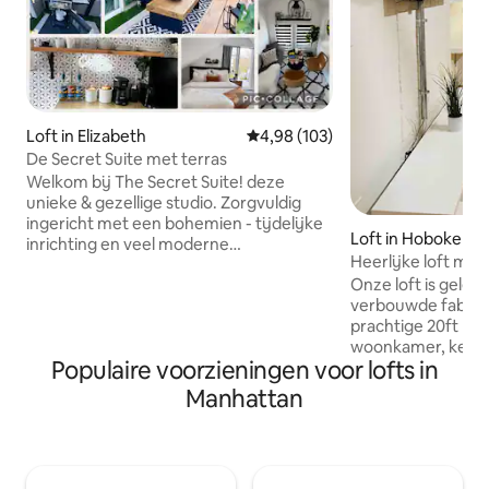
Loft in Elizabeth
Gemiddelde beoordeling van 4,9
4,98 (103)
De Secret Suite met terras
Welkom bij The Secret Suite! deze
unieke & gezellige studio. Zorgvuldig
ingericht met een bohemien - tijdelijke
Loft in Hoboken
inrichting en veel moderne
Heerlijke loft met
voorzieningen zoals open haard,
Hoboken North
Onze loft is geleg
sfeerkamer met LED-verlichting,
verbouwde fabriek
volledig uitgeruste keuken met
prachtige 20ft pla
koffiebar en een parkeerplaats. gelegen
woonkamer, keuk
op 10 minuten afstand van de
Populaire voorzieningen voor lofts in
met W/D, 1 slaap
luchthaven van Newark en Prudencial
aangrenzende den 
Center, op 35 minuten van NYC! Slechts
Manhattan
comfortabel gesch
een paar blokken verwijderd van bars,
personen met een
restaurants en uitgaansgelegenheden.
slaapkamer en een
Buiten het romantische privéterras-tuin
uitbreidt naar een
met loungeruimte en bbq-grill maken