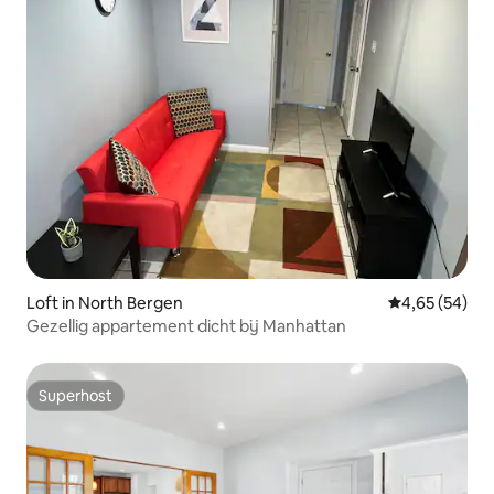
Loft in North Bergen
Gemiddelde be
4,65 (54)
Gezellig appartement dicht bij Manhattan
Superhost
Superhost