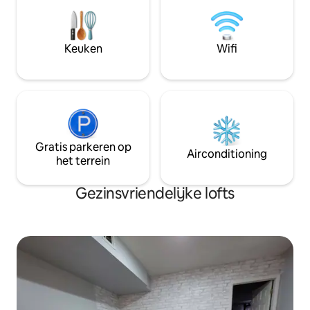
studeerkamer. Je kunt de locatie niet
deze plek een waar toevluchtsoord voor
verslaan! Het ligt
koppels!
bushalte en veerbo
Washington St. (da
Keuken
Wifi
restaurants en wi
een supermarkt, ap
cafés.
Gratis parkeren op
Airconditioning
het terrein
Gezinsvriendelijke lofts