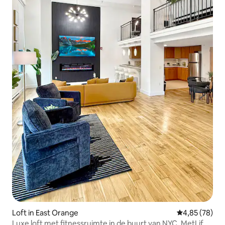
Loft in East Orange
Gemiddelde be
4,85 (78)
Luxe loft met fitnessruimte in de buurt van NYC, MetLife,