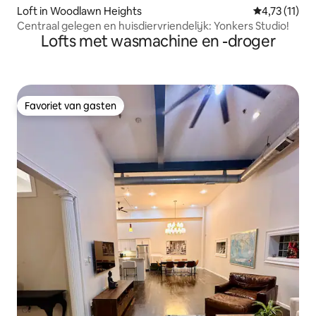
Loft in Woodlawn Heights
Gemiddelde b
4,73 (11)
Centraal gelegen en huisdiervriendelijk: Yonkers Studio!
Lofts met wasmachine en -droger
Favoriet van gasten
Favoriet van gasten