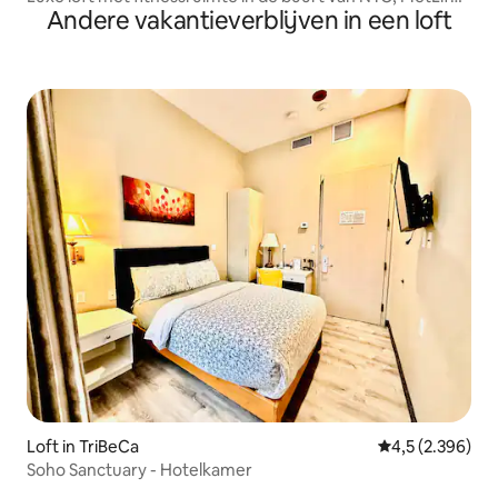
Andere vakantieverblijven in een loft
EWR
Loft in TriBeCa
Gemiddelde beoo
4,5 (2.396)
Soho Sanctuary - Hotelkamer