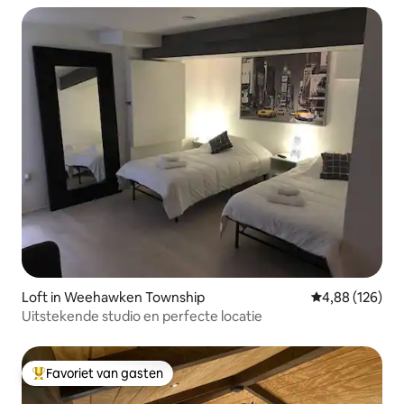
Loft in Weehawken Township
Gemiddelde beo
4,88 (126)
Uitstekende studio en perfecte locatie
Favoriet van gasten
Topfavoriet van gasten