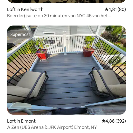
Loft in Kenilworth
Gemiddelde be
4,81 (80)
Boerderijsuite op 30 minuten van NYC 45 van het
skigebied
Superhost
Superhost
Loft in Elmont
Gemiddelde beo
4,86 (392)
A Zen (UBS Arena & JFK Airport) Elmont, NY