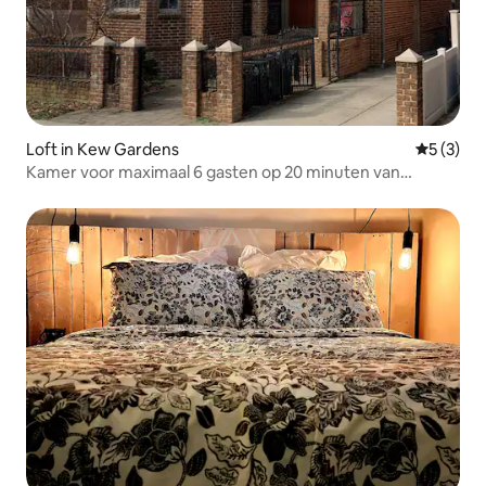
Loft in Kew Gardens
Gemiddeld
5 (3)
Kamer voor maximaal 6 gasten op 20 minuten van
Manhattan!