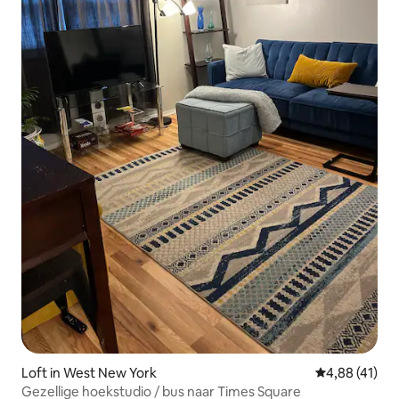
Loft in West New York
Gemiddelde be
4,88 (41)
Gezellige hoekstudio / bus naar Times Square