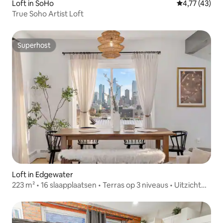
Loft in SoHo
Gemiddelde b
4,77 (43)
True Soho Artist Loft
Superhost
Superhost
Loft in Edgewater
223 m² • 16 slaapplaatsen • Terras op 3 niveaus • Uitzicht
op NYC