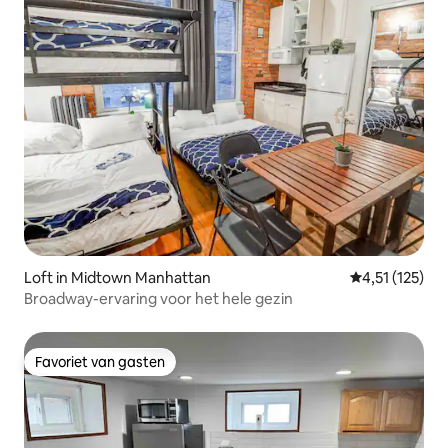
Loft in Midtown Manhattan
Gemiddelde be
4,51 (125)
Broadway-ervaring voor het hele gezin
Favoriet van gasten
Favoriet van gasten