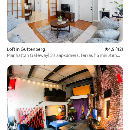
Loft in Guttenberg
Gemiddelde b
4,9 (42)
Manhattan Gateway| 3 slaapkamers, terras |15 minuten
naar NYC