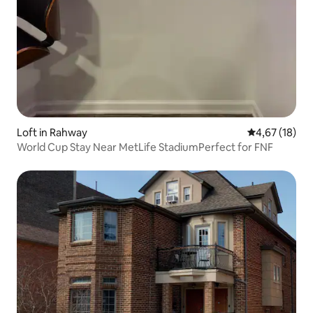
Loft in Rahway
Gemiddelde be
4,67 (18)
World Cup Stay Near MetLife StadiumPerfect for FNF