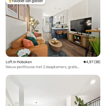
Favoriet van gasten
Topfavoriet van gasten
Loft in Hoboken
Gemiddelde be
4,97 (38)
Nieuw penthouse met 2 slaapkamers, gratis
parkeergelegenheid, in de buurt van PATH naar NYC