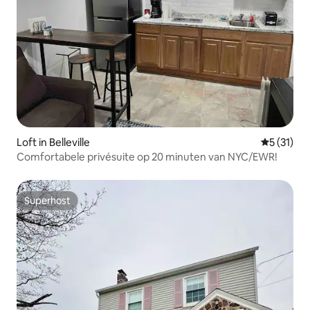
Loft in Belleville
Gemiddeld
5 (31)
Comfortabele privésuite op 20 minuten van NYC/EWR!
Superhost
Superhost