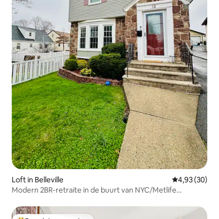
Loft in Belleville
Gemiddelde be
4,93 (30)
Modern 2BR-retraite in de buurt van NYC/Metlife
Basement Apt.