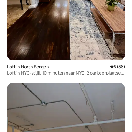
Loft in North Bergen
Gemiddelde
5 (56)
Loft in NYC-stijl!, 10 minuten naar NYC, 2 parkeerplaatsen
beschikbaar!