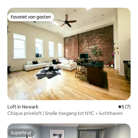
Favoriet van gasten
Favoriet van gasten
Loft in Newark
Gemiddeld
5 (7)
Chique privéloft | Snelle toegang tot NYC + luchthaven
Superhost
Superhost