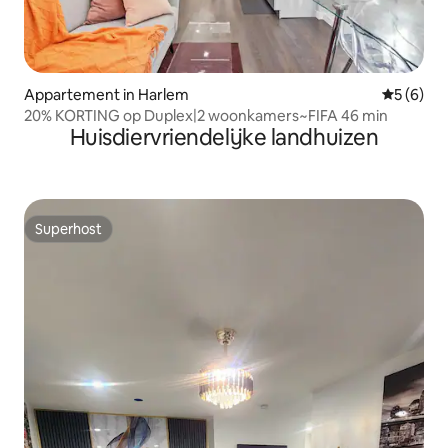
Appartement in Harlem
Gemiddeld
5 (6)
20% KORTING op Duplex|2 woonkamers~FIFA 46 min
Huisdiervriendelijke landhuizen
Superhost
Superhost