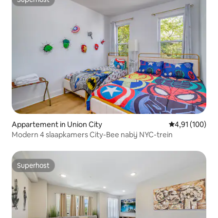
Superhost
Appartement in Union City
Gemiddelde beo
4,91 (100)
Modern 4 slaapkamers City-Bee nabij NYC-trein
Superhost
Superhost