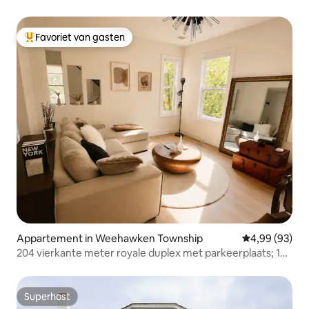
Favoriet van gasten
Topfavoriet van gasten
Appartement in Weehawken Township
Gemiddelde be
4,99 (93)
204 vierkante meter royale duplex met parkeerplaats; 15
minuten naar NYC
Superhost
Superhost