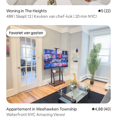
Woning in The Heights
Gemiddelde
5 (22)
4BR | Slaapt 12 | Keuken van chef-kok | 20 min NYC!
Favoriet van gasten
Favoriet van gasten
Appartement in Weehawken Township
Gemiddelde be
4,88 (40)
Waterfront NYC Amazing Views!