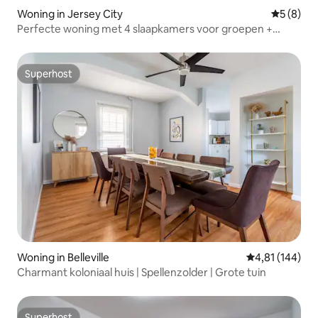
Woning in Jersey City
Gemiddeld
5 (8)
Perfecte woning met 4 slaapkamers voor groepen +
spelletjeskamer | Geschikt voor 9+ personen
Superhost
Superhost
Woning in Belleville
Gemiddelde beo
4,81 (144)
Charmant koloniaal huis | Spellenzolder | Grote tuin
Superhost