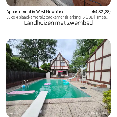
Appartement in West New York
Gemiddelde be
4,82 (38)
Luxe 4 slaapkamers|2 badkamers|Parking| 5 QBD|Times
Landhuizen met zwembad
Sq