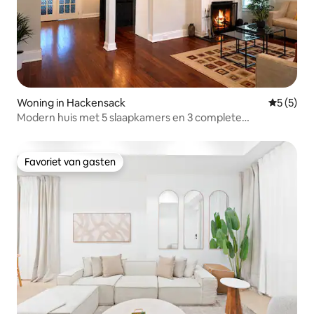
Woning in Hackensack
Gemiddeld
5 (5)
Modern huis met 5 slaapkamers en 3 complete
badkamers, geschikt voor 10 gasten in de buurt van NYC
Favoriet van gasten
Favoriet van gasten