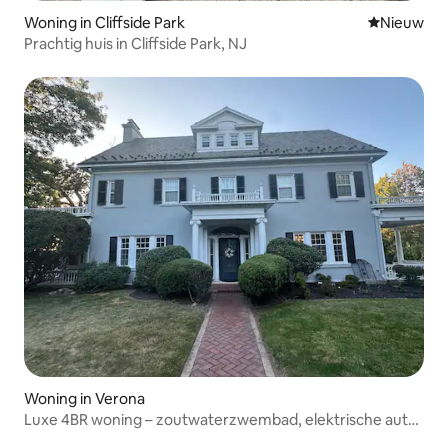
Woning in Cliffside Park
Nieuwe ac
Nieuw
Prachtig huis in Cliffside Park, NJ
Woning in Verona
Luxe 4BR woning – zoutwaterzwembad, elektrische auto,
vlakbij NYC