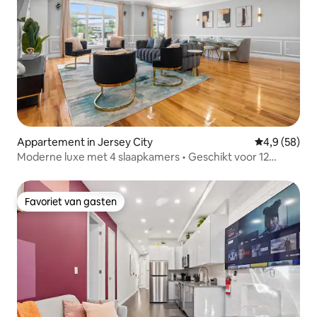
Appartement in Jersey City
Gemiddelde b
4,9 (58)
Moderne luxe met 4 slaapkamers • Geschikt voor 12
personen • Dicht bij New York City
Favoriet van gasten
Favoriet van gasten