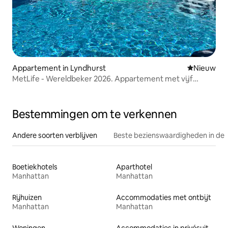
Appartement in Lyndhurst
Nieuwe ac
Nieuw
MetLife - Wereldbeker 2026. Appartement met vijf
slaapkamers
Bestemmingen om te verkennen
Andere soorten verblijven
Beste bezienswaardigheden in de 
Boetiekhotels
Aparthotel
Manhattan
Manhattan
Rijhuizen
Accommodaties met ontbijt
Manhattan
Manhattan
Woningen
Accommodaties in privésuites