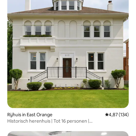
Rijhuis in East Orange
Gemiddelde beo
4,87 (134)
Historisch herenhuis | Tot 16 personen |
Wereldkampioenschap voetbal + park