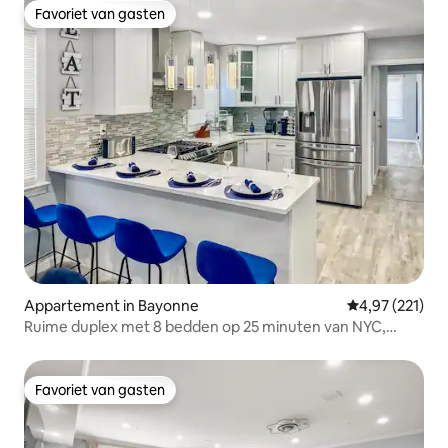
Favoriet van gasten
Favoriet van gasten
Appartement in Bayonne
Gemiddelde beo
4,97 (221)
Ruime duplex met 8 bedden op 25 minuten van NYC,
gratis parkeren
Favoriet van gasten
Favoriet van gasten