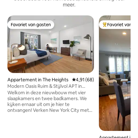
meer.
Favoriet van gasten
Favoriet van g
Favoriet van gasten
Topfavoriet van 
Appartement in The Heights
Gemiddelde beoordeling van 4,
4,91 (68)
Modern Oasis Ruim & Stijlvol APT in
Jersey City
Welkom in deze nieuwbouw met vier
slaapkamers en twee badkamers. We
kijken ernaar uit om je hier te
ontvangen! Verken New York City met
gemak! Deze accommodatie ligt aan
een idyllische straat in Jersey City, op
slechts 10 minuten met de bus, 7
minuten met de Uber of 20 minuten
Appartement in 