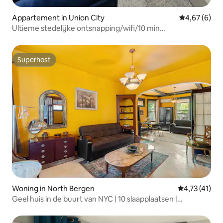
Appartement in Union City
Gemiddelde b
4,67 (6)
Ultieme stedelijke ontsnapping/wifi/10 min
NYC/Wereldbeker
Superhost
Superhost
Woning in North Bergen
Gemiddelde b
4,73 (41)
Geel huis in de buurt van NYC | 10 slaapplaatsen |
Parkeergelegenheid