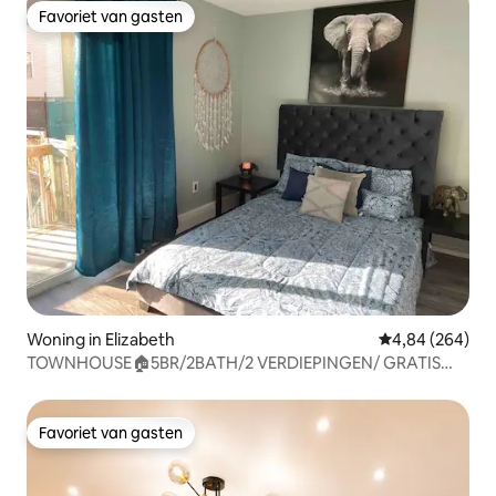
Favoriet van gasten
Favoriet van gasten
Woning in Elizabeth
Gemiddelde beo
4,84 (264)
TOWNHOUSE🏠5BR/2BATH/2 VERDIEPINGEN/ GRATIS
PARKEREN/BBQ 🤩
Favoriet van gasten
Favoriet van gasten