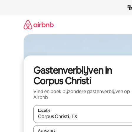
Ga
direct
naar
inhoud
Gastenverblijven in
Corpus Christi
Vind en boek bijzondere gastenverblijven op
Airbnb
Locatie
Wanneer er resultaten beschikbaar zijn, maak je 
Aankomst