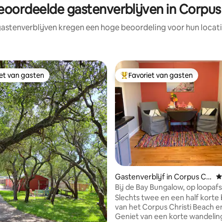
eoordeelde gastenverblijven in Corpus 
astenverblijven kregen een hoge beoordeling voor hun locati
iet van gasten
Favoriet van gasten
iet van gasten
Topfavoriet van gasten
 van 4,97 op 5, 189 recensies
Gastenverblijf in Corpus Ch
G
risti
Bij de Bay Bungalow, op loopaf
Cole Park
Slechts twee en een half korte
van het Corpus Christi Beach e
Geniet van een korte wandelin