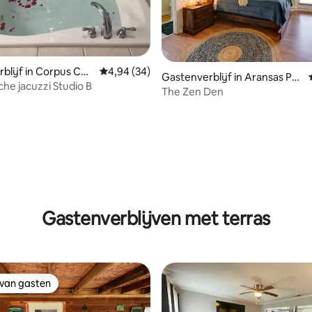
blijf in Corpus Chri
Gemiddelde beoordeling van 4,94 op 5, 34 r
4,94 (34)
Gastenverblijf in Aransas Pas
he jacuzzi Studio B
s
The Zen Den
g van 4,53 op 5, 19 recensies
Gastenverblijven met terras
 van gasten
 van gasten