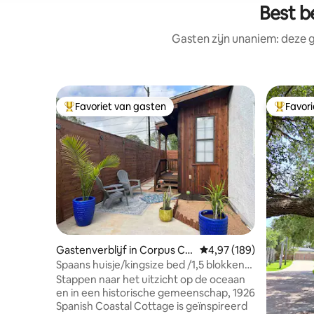
Best b
Gasten zijn unaniem: deze g
Favoriet van gasten
Favor
Topfavoriet van gasten
Topfavor
Gastenverblijf in Corpus Ch
Gemiddelde beoordeling
4,97 (189)
risti
Spaans huisje/kingsize bed /1,5 blokken
van Cole Park
Stappen naar het uitzicht op de oceaan
en in een historische gemeenschap, 1926
Spanish Coastal Cottage is geïnspireerd