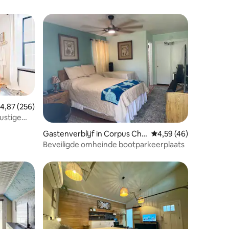
emiddelde beoordeling van 4,87 op 5, 256 recensies
4,87 (256)
Rustige
ecensies
Gastenverblijf in Corpus Chri
Gemiddelde beoordelin
4,59 (46)
sti
Beveiligde omheinde bootparkeerplaats