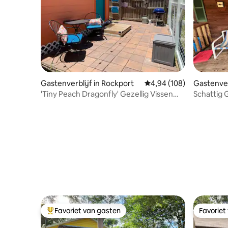
Gastenverblijf in Rockport
Gemiddelde beoordeling
4,94 (108)
Gastenver
s
'Tiny Peach Dragonfly' Gezellig Vissen
Schattig 
Uitje
Aransas P
Favoriet van gasten
Favoriet
Topfavoriet van gasten
Favoriet