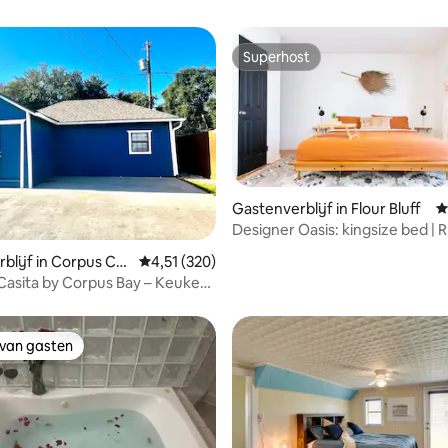
Superhost
Superhost
Gastenverblijf in Flour Bluff
G
Designer Oasis: kingsize bed | 
g van 4,49 op 5, 97 recensies
achtertuin
blijf in Corpus Chr
Gemiddelde beoordeling van 4,51 op 5, 320 r
4,51 (320)
asita by Corpus Bay – Keuken
wifi
 van gasten
 van gasten