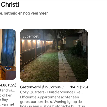
Christi
e, netheid en nog veel meer.
Gastenve
Superhost
Favor
Superhost
Topfavo
risti
Emerald 
Genesteld
we slech
restauran
de spran
Christi B
Park, de 
zonsond
Rust uit 
hoogwaar
emiddelde beoordeling van 4,86 op 5, 525 recensies
4,86 (525)
de badka
Gastenverblijf in Corpus Chri
Gemiddelde beoordelin
4,71 (126)
De kitche
stand van
sti
Cozy Quarters - Huisdiervriendelijke
minikoel
 blokken
Casita bij de baai
Efficiëntie Appartement achter een
Mocamast
n Bay.
gerestaureerd huis. Woning ligt op de
een Berk
g van het
hoek in een rustige historische buurt, in