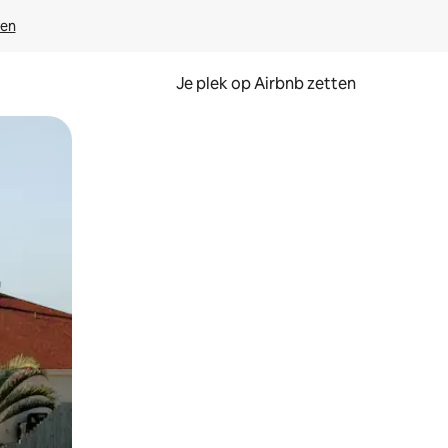
ven
Je plek op Airbnb zetten
en of swipen.