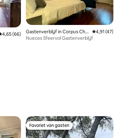
ecensies
Gastenverblijf in Corpus Chri
Gemiddelde beoordeli
4,91 (47)
Gemiddelde beoordeling van 4,65 op 5, 66 recensies
4,65 (66)
sti
Nueces Sfeervol Gastenverblijf
Favoriet van gasten
Favoriet van gasten