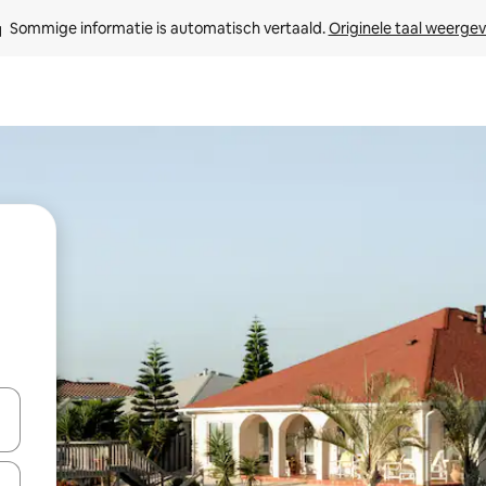
Sommige informatie is automatisch vertaald. 
Originele taal weerge
een keuze met je de pijltjestoetsen omhoog en omlaag, óf door te tikk