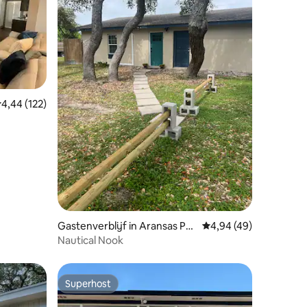
emiddelde beoordeling van 4,44 op 5, 122 recensies
4,44 (122)
ecensies
le Park
Gastenverblijf in Aransas Pas
Gemiddelde beoordelin
4,94 (49)
s
Nautical Nook
Superhost
Superhost