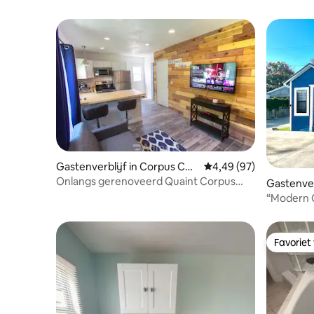
Gastenverblijf in Corpus Chri
Gemiddelde beoordelin
4,49 (97)
sti
Onlangs gerenoveerd Quaint Corpus
Gastenver
Christi Guest House
isti
“Modern C
en snelle 
Favoriet
Favoriet