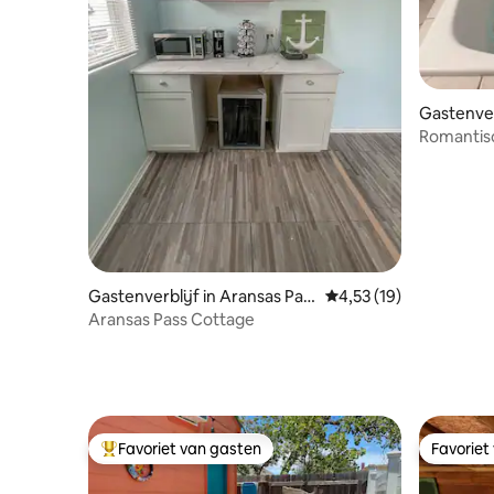
Gastenver
sti
Romantisc
Gastenverblijf in Aransas Pas
Gemiddelde beoordelin
4,53 (19)
s
Aransas Pass Cottage
Favoriet van gasten
Favoriet
Topfavoriet van gasten
Favoriet