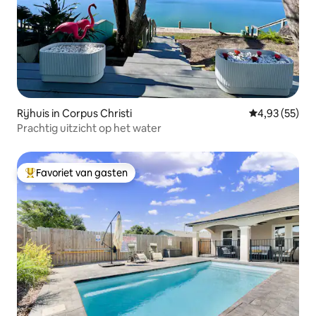
Rijhuis in Corpus Christi
Gemiddelde be
4,93 (55)
Prachtig uitzicht op het water
Favoriet van gasten
Topfavoriet van gasten