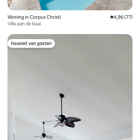
Woning in Corpus Christi
Gemiddelde be
4,96 (77)
Villa aan de baai
Favoriet van gasten
Favoriet van gasten