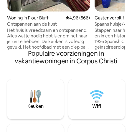
Woning in Flour Bluff
Gemiddelde beoordeling van 4,9
4,96 (566)
Gastenverblijf in
risti
Ontspannen aan de kust
Spaans huisje/king
van Cole Park
Het huis is vreedzaam en ontspannend.
Stappen naar het 
Alles wat je nodig hebt is er om het naar
en in een histori
je zin te hebben. De keuken is volledig
1926 Spanish Coast
gevuld. Het hoofdbad met een diep bad
geïnspireerd op e
Populaire voorzieningen in
om in te weken. Het achterdek en
Ontspan in een kin
afgeschermd op de veranda hebben
bent vermaakt met
vakantiewoningen in Corpus Christi
ochtendzon en een geweldige hangmat.
bezienswaardighed
De voortuin is volledig omheind met een
Geniet van een wa
kleine vuurplaats voor een romantische
op de oceaan naar 
avond of smaakt met de kinderen. Het
vervolgens bij de 
benedendek is geweldig om je
Center, de musea
persoonlijke boot te parkeren of je
Center en vele be
geluk te beproeven bij het vangen van
het centrum. Verde
krabben. Mijn hoop is om van deze plek
bij Texas State A
Keuken
Wifi
een thuis weg van huis te maken.
Lexington, Texas 
Vergunning# 2022-195692
wandelpaden en p