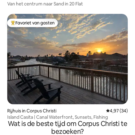
Van het centrum naar Sand in 20 Flat
Favoriet van gasten
Topfavoriet van gasten
Rijhuis in Corpus Christi
Gemiddelde be
4,97 (34)
Island Casita | Canal Waterfront, Sunsets, Fishing
Wat is de beste tijd om Corpus Christi te
bezoeken?