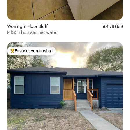
Woning in Flour Bluff
Gemiddelde be
4,78 (65)
M&K 's huis aan het water
Favoriet van gasten
Topfavoriet van gasten