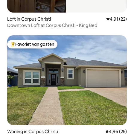
Loft in Corpus Christi
Gemiddelde be
4,91 (22)
Downtown Loft at Corpus Christi - King Bed
Favoriet van gasten
Topfavoriet van gasten
Woning in Corpus Christi
Gemiddelde be
4,96 (25)