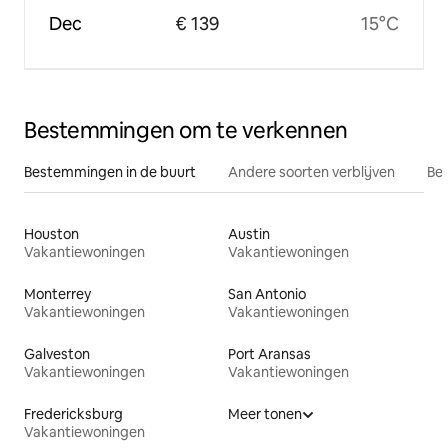
Dec
€ 139
15°C
Bestemmingen om te verkennen
Bestemmingen in de buurt
Andere soorten verblijven
Bes
Houston
Austin
Vakantiewoningen
Vakantiewoningen
Monterrey
San Antonio
Vakantiewoningen
Vakantiewoningen
Galveston
Port Aransas
Vakantiewoningen
Vakantiewoningen
Fredericksburg
Meer tonen
Vakantiewoningen