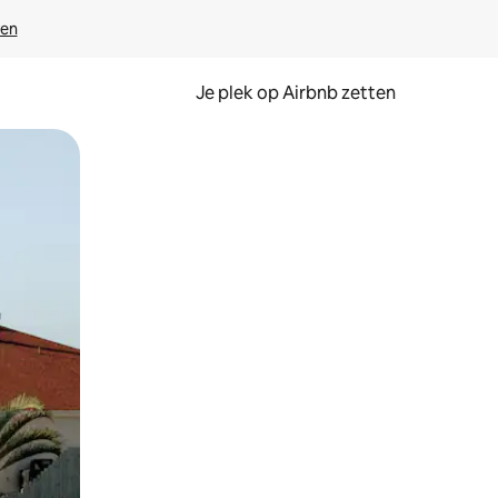
ven
Je plek op Airbnb zetten
en of swipen.