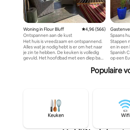
Woning in Flour Bluff
Gemiddelde beoordeling
4,96 (566)
Gastenver
risti
Ontspannen aan de kust
Spaans hu
van Cole 
Het huis is vreedzaam en ontspannend.
Stappen n
Alles wat je nodig hebt is er om het naar
en in een
je zin te hebben. De keuken is volledig
Spanish C
gevuld. Het hoofdbad met een diep bad
op een Eu
om in te weken. Het achterdek en
kingsize 
Populaire v
afgeschermd op de veranda hebben
vele bela
ochtendzon en een geweldige hangmat.
de buurt.
De voortuin is volledig omheind met een
uitzicht 
kleine vuurplaats voor een romantische
vis vervol
avond of smaakt met de kinderen. Het
Center, d
benedendek is geweldig om je
Center en
persoonlijke boot te parkeren of je geluk
het centr
te beproeven bij het vangen van
bij Texas
krabben. Mijn hoop is om van deze plek
Texas A&
Keuken
Wifi
een thuis weg van huis te maken.
en pracht
Vergunning# 2022-195692