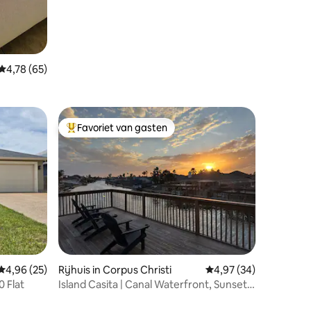
Gemiddelde beoordeling van 4,78 op 5, 65 recensies
4,78 (65)
Favoriet van gasten
Topfavoriet van gasten
Gemiddelde beoordeling van 4,96 op 5, 25 recensies
4,96 (25)
Rijhuis in Corpus Christi
Gemiddelde beoordelin
4,97 (34)
0 Flat
Island Casita | Canal Waterfront, Sunsets,
Fishing