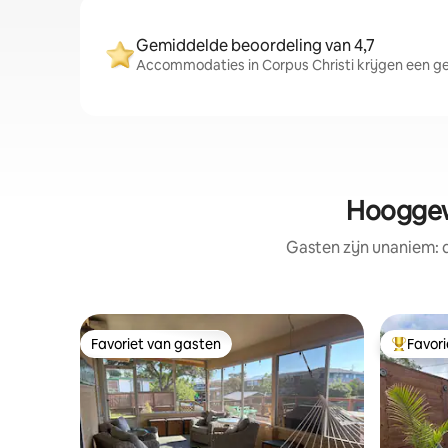
Gemiddelde beoordeling van 4,7
Accommodaties in Corpus Christi krijgen een ge
Hooggew
Gasten zijn unaniem:
Favoriet van gasten
Favor
Favoriet van gasten
Topfavor