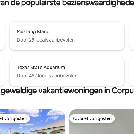
t van de populairste bezienswaardighede
Mustang Island
Door 29 locals aanbevolen
Texas State Aquarium
Door 487 locals aanbevolen
geweldige vakantiewoningen in Corpus
iet van gasten
Favoriet van gasten
iet van gasten
Favoriet van gasten