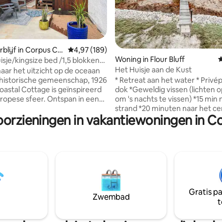
 van 4,96 op 5, 566 recensies
blijf in Corpus Ch
Gemiddelde beoordeling van 4,97 op 5, 189 r
4,97 (189)
Woning in Flour Bluff
G
isje/kingsize bed /1,5 blokken
Het Huisje aan de Kust
Park
aar het uitzicht op de oceaan
* Retreat aan het water * Privép
 historische gemeenschap, 1926
dok *Geweldig vissen (lichten 
oastal Cottage is geïnspireerd
om 's nachts te vissen) *15 min 
ropese sfeer. Ontspan in een
strand *20 minuten naar het c
bed nadat je bent vermaakt met
oorzieningen in vakantiewoningen in Co
van Corpus *Huisdiervriendelij
ngrijke bezienswaardigheden in
gerenoveerd Ideaal voor vissen en
 Geniet van een wandeling met
vogels kijken. Ons luxe huisje is
op de oceaan naar Cole Park en
perfecte uitje voor een ontspa
gens bij de Pier. Bezoek het Art
om te werken, een vakantie vo
e musea, het American Bank
vrienden, koppels of gezinnen
 vele bezienswaardigheden in
aan het water, de baai is de ach
um. Verder ligt het zeer dicht
Geweldig om vogels te kijken o
 State Aquarium, USS Lexington,
Gratis p
vissen. Korte rit naar het strand
M, de Navy Base, wandelpaden
Zwembad
t
geweldige restaurants en famil
ige stranden.
activiteiten in de buurt!