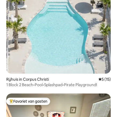
Rijhuis in Corpus Christi
Gemiddeld
5 (15)
1 Block 2 Beach•Pool•Splashpad•Pirate Playground!
Favoriet van gasten
Topfavoriet van gasten