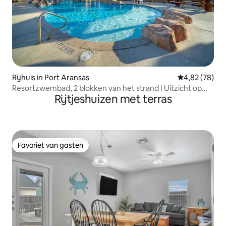
Rijhuis in Port Aransas
Gemiddelde be
4,82 (78)
Resortzwembad, 2 blokken van het strand | Uitzicht op
Rijtjeshuizen met terras
Isla
Favoriet van gasten
Favoriet van gasten