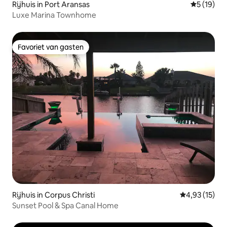
Rijhuis in Port Aransas
Gemiddelde
5 (19)
Luxe Marina Townhome
Favoriet van gasten
Favoriet van gasten
Rijhuis in Corpus Christi
Gemiddelde be
4,93 (15)
Sunset Pool & Spa Canal Home