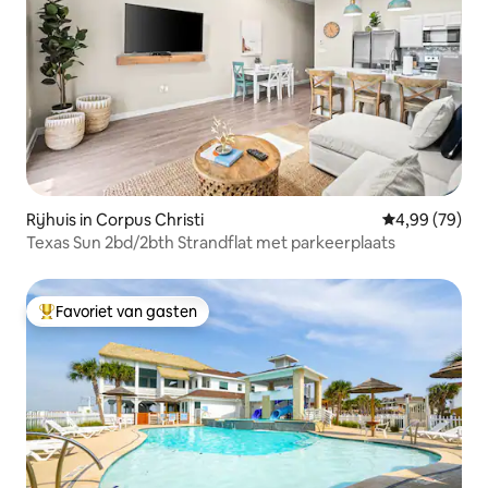
Rijhuis in Corpus Christi
Gemiddelde be
4,99 (79)
Texas Sun 2bd/2bth Strandflat met parkeerplaats
Favoriet van gasten
Topfavoriet van gasten