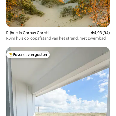
Rijhuis in Corpus Christi
Gemiddelde be
4,93 (94)
Ruim huis op loopafstand van het strand, met zwembad
Favoriet van gasten
Topfavoriet van gasten