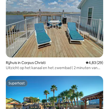
Rijhuis in Corpus Christi
Gemiddelde be
4,83 (29)
Uitzicht op het kanaal en het zwembad | 2 minuten van
het strand | Vispier
Superhost
Superhost