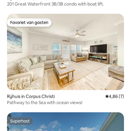
201 Great Waterfront 3B/3B condo with boat lift.
Favoriet van gasten
Favoriet van gasten
Rijhuis in Corpus Christi
Gemiddelde b
4,86 (7)
Pathway to the Sea with ocean views!
Superhost
Superhost