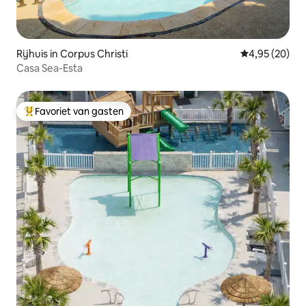
Rijhuis in Corpus Christi
Gemiddelde be
4,95 (20)
Casa Sea-Esta
Favoriet van gasten
Topfavoriet van gasten