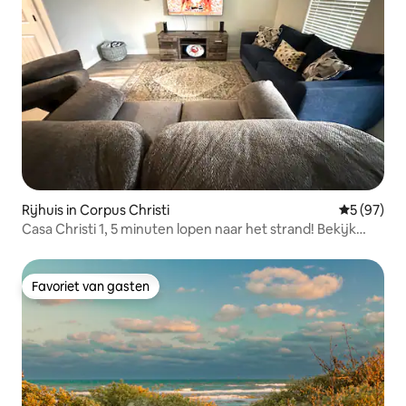
Rijhuis in Corpus Christi
Gemiddelde
5 (97)
Casa Christi 1, 5 minuten lopen naar het strand! Bekijk
recensies.
Favoriet van gasten
Favoriet van gasten