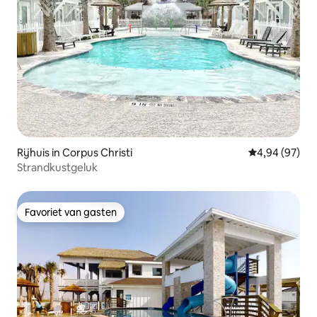
Rijhuis in Corpus Christi
Gemiddelde be
4,94 (97)
Strandkustgeluk
Favoriet van gasten
Favoriet van gasten