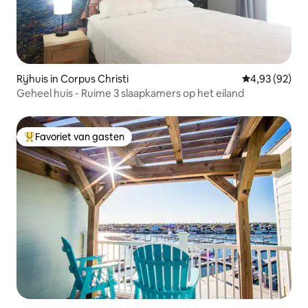
Rijhuis in Corpus Christi
Gemiddelde be
4,93 (92)
Geheel huis - Ruime 3 slaapkamers op het eiland
Favoriet van gasten
Topfavoriet van gasten