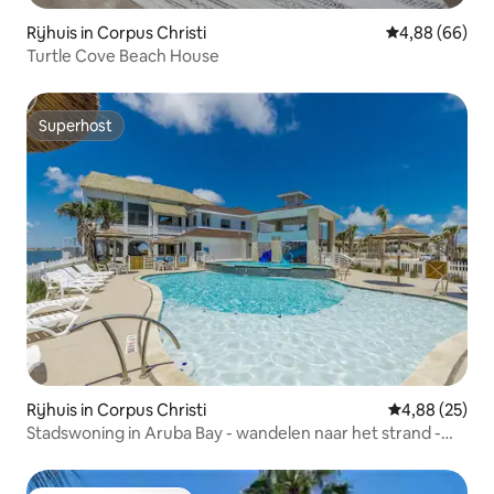
Rijhuis in Corpus Christi
Gemiddelde be
4,88 (66)
Turtle Cove Beach House
Superhost
Superhost
Rijhuis in Corpus Christi
Gemiddelde be
4,88 (25)
Stadswoning in Aruba Bay - wandelen naar het strand -
verwarmde zwembaden