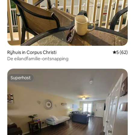
Rijhuis in Corpus Christi
Gemiddelde
5 (62)
De eilandfamilie-ontsnapping
Superhost
Superhost