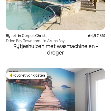
Rijhuis in Corpus Christi
Gemiddelde be
4,9 (136)
Dillon Bay Townhome in Aruba Bay
Rijtjeshuizen met wasmachine en -
droger
Favoriet van gasten
Topfavoriet van gasten