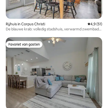
Rijhuis in Corpus Christi
Gemiddelde 
4,9 (51)
De blauwe krab: volledig stadshuis, verwarmd zwembad,
2BR/3BA
Favoriet van gasten
Favoriet van gasten