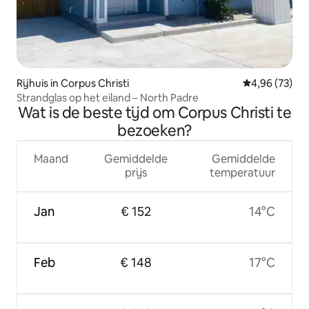
Rijhuis in Corpus Christi
Gemiddelde be
4,96 (73)
Strandglas op het eiland – North Padre
Wat is de beste tijd om Corpus Christi te
bezoeken?
Maand
Gemiddelde
Gemiddelde
prijs
temperatuur
Jan
€ 152
14°C
Feb
€ 148
17°C