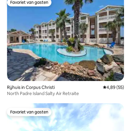
Favoriet van gasten
Favoriet van gasten
Rijhuis in Corpus Christi
Gemiddelde be
4,89 (55)
North Padre Island Salty Air Retraite
Favoriet van gasten
Favoriet van gasten