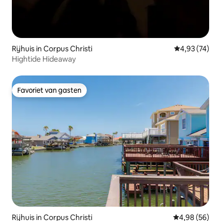
Rijhuis in Corpus Christi
Gemiddelde be
4,93 (74)
Hightide Hideaway
Favoriet van gasten
Favoriet van gasten
Rijhuis in Corpus Christi
Gemiddelde be
4,98 (56)