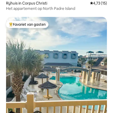
Rijhuis in Corpus Christi
Gemiddelde b
4,73 (15)
Het appartement op North Padre Island
Favoriet van gasten
Topfavoriet van gasten