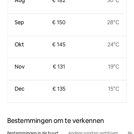
Aug
€ 182
30°C
Sep
€ 150
28°C
Okt
€ 145
24°C
Nov
€ 131
19°C
Dec
€ 135
15°C
Bestemmingen om te verkennen
Bestemmingen in de buurt
Andere soorten verblijven
Bes