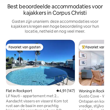
Best beoordeelde accommodaties voor
kajakkers in Corpus Christi
Gasten zijn unaniem: deze accommodaties voor
kajakkers kregen een hoge beoordeling voor hun
locatie, netheid en nog veel meer.
Favoriet van gasten
Favoriet van g
Favoriet van gasten
Topfavoriet van 
Flat in Rockport
Gemiddelde beoordeling van 4,9
4,91 (147)
Woning in Rockpo
Lil' Nauti - appartement met 2
Gusto Cove - Wate
slaapkamers en 2 badkamers met eigen
Friendly
Aandacht vissers en vissers! Kom tot
Ontspan en kom to
ligplaats
rust aan de baai in een prachtig
vredige, stijlvoll