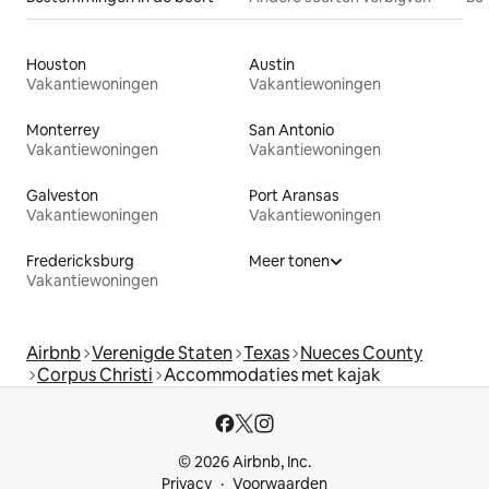
Houston
Austin
Vakantiewoningen
Vakantiewoningen
Monterrey
San Antonio
Vakantiewoningen
Vakantiewoningen
Galveston
Port Aransas
Vakantiewoningen
Vakantiewoningen
Fredericksburg
Meer tonen
Vakantiewoningen
Airbnb
Verenigde Staten
Texas
Nueces County
Corpus Christi
Accommodaties met kajak
© 2026 Airbnb, Inc.
Privacy
Voorwaarden