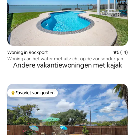
Woning in Rockport
Gemiddelde
5 (14)
Woning aan het water met uitzicht op de zonsondergang,
Andere vakantiewoningen met kajak
zwembad en steiger
Favoriet van gasten
Topfavoriet van gasten