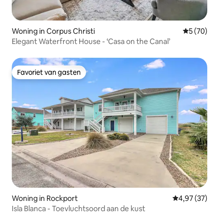
Woning in Corpus Christi
Gemiddelde
5 (70)
Elegant Waterfront House - ‘Casa on the Canal’
Favoriet van gasten
Favoriet van gasten
Woning in Rockport
Gemiddelde be
4,97 (37)
Isla Blanca - Toevluchtsoord aan de kust