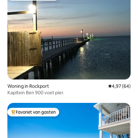
Woning in Rockport
Gemiddelde be
4,97 (64)
Kapitein Ben 900 voet pier.
Favoriet van gasten
Topfavoriet van gasten