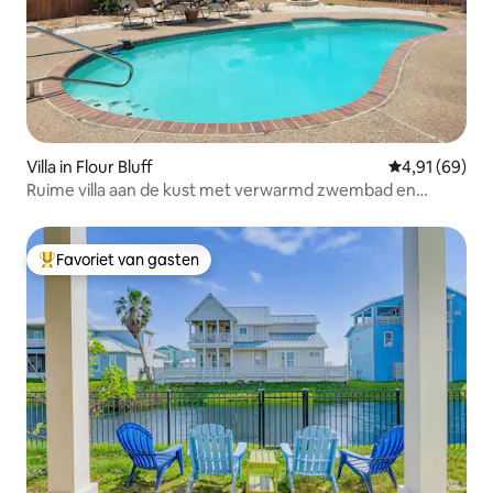
Villa in Flour Bluff
Gemiddelde be
4,91 (69)
Ruime villa aan de kust met verwarmd zwembad en
kantoor
Favoriet van gasten
Topfavoriet van gasten