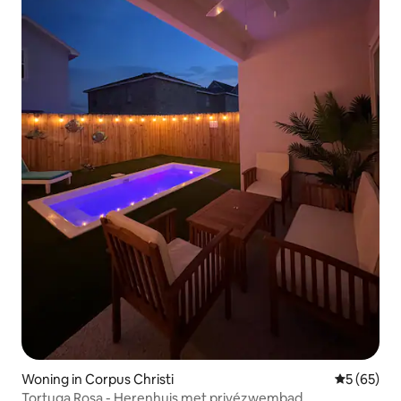
Woning in Corpus Christi
Gemiddelde
5 (65)
Tortuga Rosa - Herenhuis met privézwembad