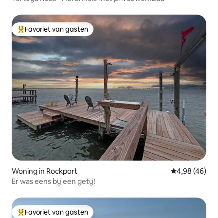
Favoriet van gasten
Topfavoriet van gasten
Woning in Rockport
Gemiddelde be
4,98 (46)
Er was eens bij een getij!
Favoriet van gasten
Topfavoriet van gasten