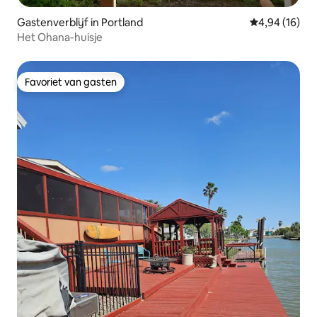
Gastenverblijf in Portland
Gemiddelde be
4,94 (16)
Het Ohana-huisje
Favoriet van gasten
Favoriet van gasten