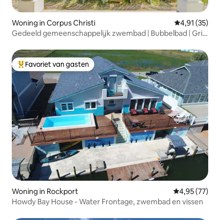
Woning in Corpus Christi
Gemiddelde be
4,91 (35)
Gedeeld gemeenschappelijk zwembad | Bubbelbad | Grill
| Spelletjeskamer
Favoriet van gasten
Topfavoriet van gasten
Woning in Rockport
Gemiddelde be
4,95 (77)
Howdy Bay House - Water Frontage, zwembad en vissen