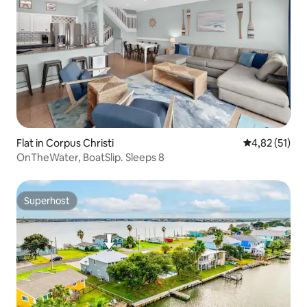
Flat in Corpus Christi
Gemiddelde be
4,82 (51)
OnTheWater, BoatSlip. Sleeps 8
Superhost
Superhost