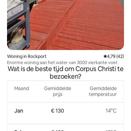
Woning in Rockport
Gemiddelde be
4,79 (42)
Enorme woning aan het water van 3000 vierkante voet
Wat is de beste tijd om Corpus Christi te
bezoeken?
Maand
Gemiddelde
Gemiddelde
prijs
temperatuur
Jan
€ 130
14°C