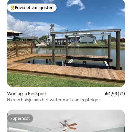
Favoriet van gasten
Topfavoriet van gasten
Woning in Rockport
Gemiddelde be
4,93 (71)
Nieuw huisje aan het water met aanlegsteiger
Superhost
Superhost