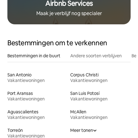
Airbnb Services
Maak je verblijf nog specialer
Bestemmingen om te verkennen
Bestemmingen in de buurt
Andere soorten verblijven
Bes
San Antonio
Corpus Christi
Vakantiewoningen
Vakantiewoningen
Port Aransas
San Luis Potosí
Vakantiewoningen
Vakantiewoningen
Aguascalientes
McAllen
Vakantiewoningen
Vakantiewoningen
Torreón
Meer tonen
Vakantiewoningen