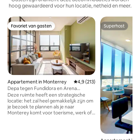
hoog gewaardeerd voor hun locatie, netheid en meer.
Favoriet van gasten
Superhost
Favoriet van gasten
Superhost
Appartement in Monterrey
Gemiddelde beoordeling van 4,
4,9 (213)
Depa tegen Fundidora en Arena
Monterrey
Deze ruimte heeft een strategische
locatie: het zal heel gemakkelijk zijn om
je bezoek te plannen als je naar
Monterey komt voor toerisme, werk of
geniet van een aantal festivals! Het
appartement is gelegen tegenover de
Monterrey Arena, Cintermex, Parking
Parkeerplaats en Paseo Santa Lucia (in