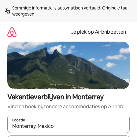
Ga
Sommige informatie is automatisch vertaald. 
Originele taal 
direct
weergeven
naar
inhoud
Je plek op Airbnb zetten
Vakantieverblijven in Monterrey
Vind en boek bijzondere accommodaties op Airbnb
Locatie
Wanneer er resultaten beschikbaar zijn, maak je een keuze met 