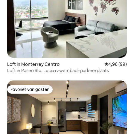
Loft in Monterrey Centro
Gemiddelde be
4,96 (99)
Loft in Paseo Sta. Lucia+zwembad+parkeerplaats
Favoriet van gasten
Favoriet van gasten