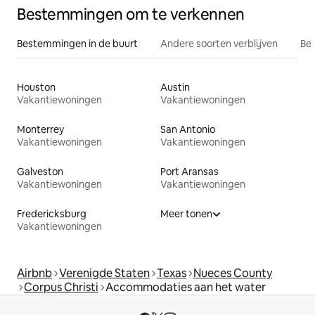
Bestemmingen om te verkennen
Bestemmingen in de buurt
Andere soorten verblijven
Bes
Houston
Austin
Vakantiewoningen
Vakantiewoningen
Monterrey
San Antonio
Vakantiewoningen
Vakantiewoningen
Galveston
Port Aransas
Vakantiewoningen
Vakantiewoningen
Fredericksburg
Meer tonen
Vakantiewoningen
Airbnb
Verenigde Staten
Texas
Nueces County
Corpus Christi
Accommodaties aan het water