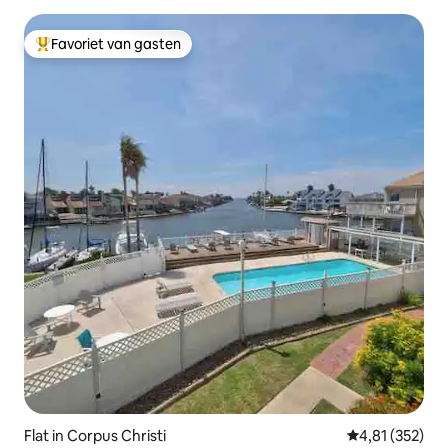
Favoriet van gasten
Topfavoriet van gasten
Flat in Corpus Christi
Gemiddelde beo
4,81 (352)