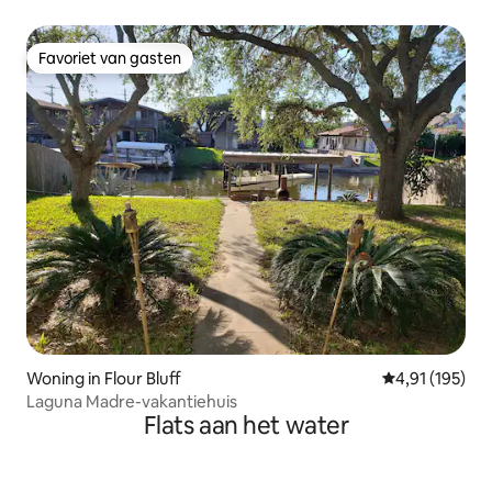
kajaks en uitzicht!
Favoriet van gasten
Favoriet van gasten
Woning in Flour Bluff
Gemiddelde beo
4,91 (195)
Laguna Madre-vakantiehuis
Flats aan het water