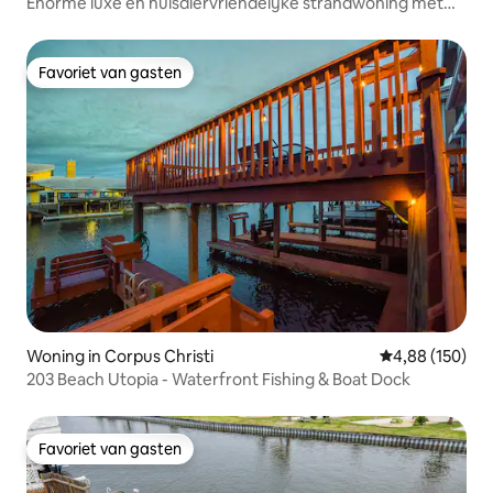
Enorme luxe en huisdiervriendelijke strandwoning met
bubbelbad
Favoriet van gasten
Favoriet van gasten
Woning in Corpus Christi
Gemiddelde beo
4,88 (150)
203 Beach Utopia - Waterfront Fishing & Boat Dock
Favoriet van gasten
Favoriet van gasten