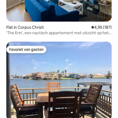
Flat in Corpus Christi
Gemiddelde beo
4,95 (187)
'The Erin', een nautisch appartement met uitzicht op het
strand en de vijver
Favoriet van gasten
Favoriet van gasten