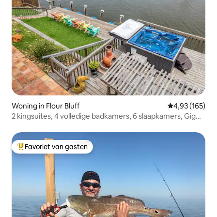
Woning in Flour Bluff
Gemiddelde beo
4,93 (165)
2 kingsuites, 4 volledige badkamers, 6 slaapkamers, Gig
internet
Favoriet van gasten
Topfavoriet van gasten