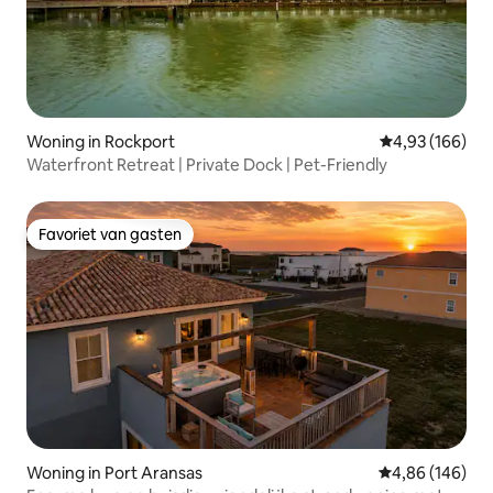
Woning in Rockport
Gemiddelde beo
4,93 (166)
Waterfront Retreat | Private Dock | Pet-Friendly
Favoriet van gasten
Favoriet van gasten
Woning in Port Aransas
Gemiddelde beo
4,86 (146)