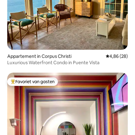
Appartement in Corpus Christi
Gemiddelde be
4,86 (28)
Luxurious Waterfront Condo in Puente Vista
Favoriet van gasten
Topfavoriet van gasten