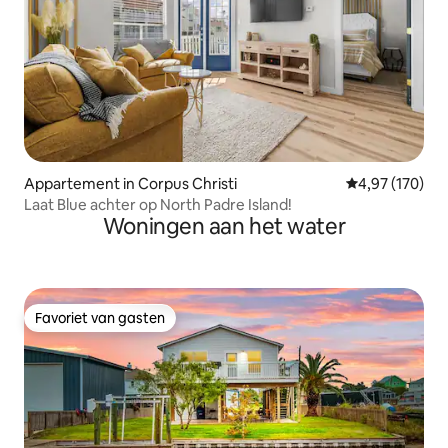
Appartement in Corpus Christi
Gemiddelde beo
4,97 (170)
Laat Blue achter op North Padre Island!
Woningen aan het water
Favoriet van gasten
Favoriet van gasten