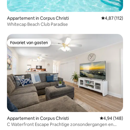
Appartement in Corpus Christi
Gemiddelde be
4,87 (112)
Whitecap Beach Club Paradise
Favoriet van gasten
Favoriet van gasten
Appartement in Corpus Christi
Gemiddelde beo
4,94 (148)
C Waterfront Escape Prachtige zonsondergangen en
volledig appartement