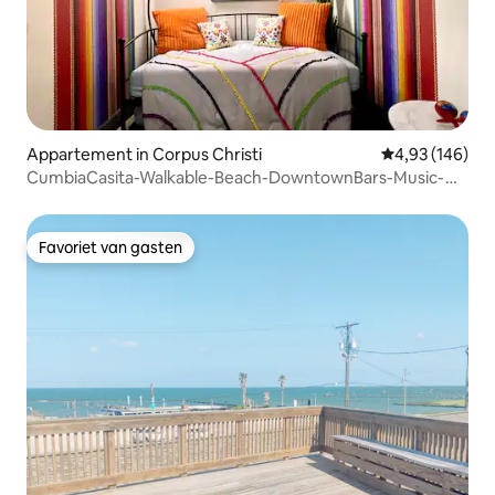
Appartement in Corpus Christi
Gemiddelde beo
4,93 (146)
CumbiaCasita-Walkable-Beach-DowntownBars-Music-
Art
Favoriet van gasten
Favoriet van gasten