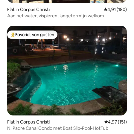
Flat in Corpus Christi
Gemiddelde beo
4,91 (180)
Aan het water, vispieren, langetermijn welkom
Favoriet van gasten
Topfavoriet van gasten
Flat in Corpus Christi
Gemiddelde be
4,97 (151)
N. Padre Canal Condo met Boat Slip-Pool-HotTub