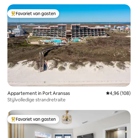
Favoriet van gasten
Topfavoriet van gasten
Appartement in Port Aransas
Gemiddelde beo
4,96 (108)
Stijlvolledige strandretraite
Favoriet van gasten
Topfavoriet van gasten