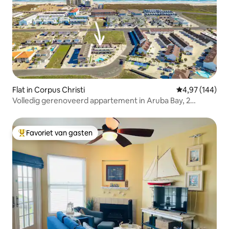
Flat in Corpus Christi
Gemiddelde beo
4,97 (144)
Volledig gerenoveerd appartement in Aruba Bay, 2
verwarmde zwembaden
Favoriet van gasten
Topfavoriet van gasten