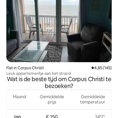
Flat in Corpus Christi
Gemiddelde beo
4,85 (145)
Leuk appartementje aan het strand
Wat is de beste tijd om Corpus Christi te
bezoeken?
Maand
Gemiddelde
Gemiddelde
prijs
temperatuur
Jan
€ 150
14°C