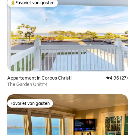
Favoriet van gasten
Topfavoriet van gasten
Appartement in Corpus Christi
Gemiddelde be
4,96 (27)
The Garden Unit#4
Favoriet van gasten
Favoriet van gasten