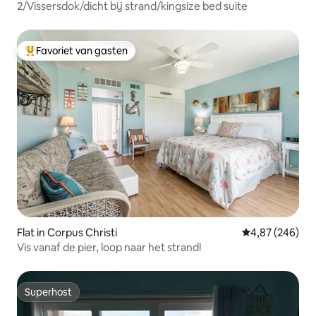
2/Vissersdok/dicht bij strand/kingsize bed suite
Favoriet van gasten
Topfavoriet van gasten
Flat in Corpus Christi
Gemiddelde beo
4,87 (246)
Vis vanaf de pier, loop naar het strand!
Superhost
Superhost