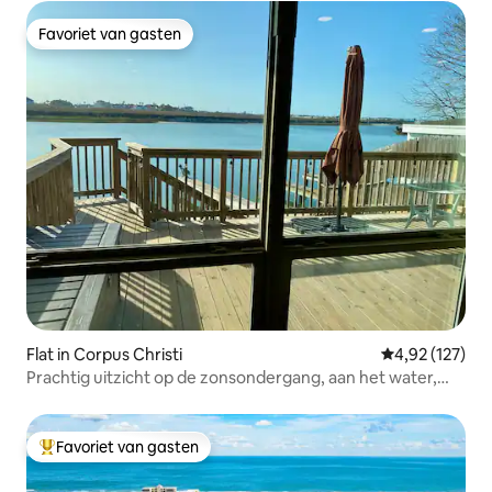
Favoriet van gasten
Favoriet van gasten
Flat in Corpus Christi
Gemiddelde beo
4,92 (127)
Prachtig uitzicht op de zonsondergang, aan het water,
eigen patio
Favoriet van gasten
Topfavoriet van gasten