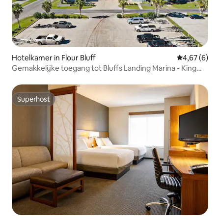
Hotelkamer in Flour Bluff
Gemiddelde b
4,67 (6)
Gemakkelijke toegang tot Bluffs Landing Marina - King
Rm #2
Superhost
Superhost