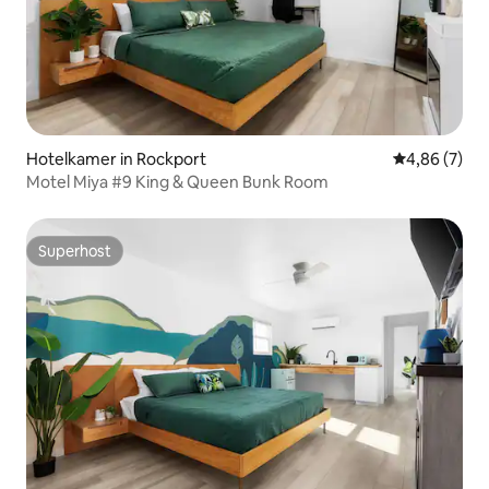
Hotelkamer in Rockport
Gemiddelde b
4,86 (7)
Motel Miya #9 King & Queen Bunk Room
Superhost
Superhost