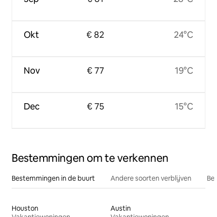
Okt
€ 82
24°C
Nov
€ 77
19°C
Dec
€ 75
15°C
Bestemmingen om te verkennen
Bestemmingen in de buurt
Andere soorten verblijven
Bes
Houston
Austin
Vakantiewoningen
Vakantiewoningen