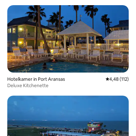
ADA
Hotelkamer in Port Aransas
Gemiddelde beo
4,48 (112)
Deluxe Kitchenette