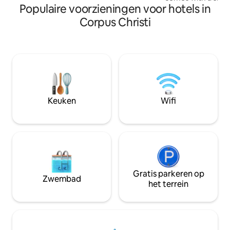
Populaire voorzieningen voor hotels in
This thoughtfully
puts you steps fro
Corpus Christi
galleries, and th
festival. Your spa
comfortable king
amenities, and larg
room with the same
has inspired local 
Boat and trailer pa
on site
Keuken
Wifi
Gratis parkeren op
Zwembad
het terrein