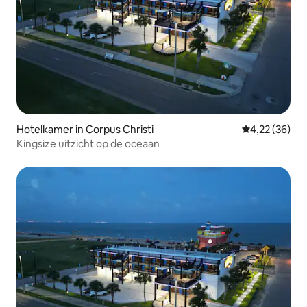
Hotelkamer in Corpus Christi
Gemiddelde be
4,22 (36)
Kingsize uitzicht op de oceaan