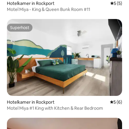
Hotelkamer in Rockport
Gemiddeld
5 (5)
Motel Miya - King & Queen Bunk Room #11
Superhost
Superhost
Hotelkamer in Rockport
Gemiddeld
5 (6)
Motel Miya #1 King with Kitchen & Rear Bedroom