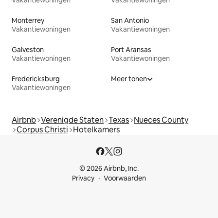
Monterrey
San Antonio
Vakantiewoningen
Vakantiewoningen
Galveston
Port Aransas
Vakantiewoningen
Vakantiewoningen
Fredericksburg
Meer tonen
Vakantiewoningen
Airbnb
Verenigde Staten
Texas
Nueces County
Corpus Christi
Hotelkamers
© 2026 Airbnb, Inc.
Privacy
Voorwaarden