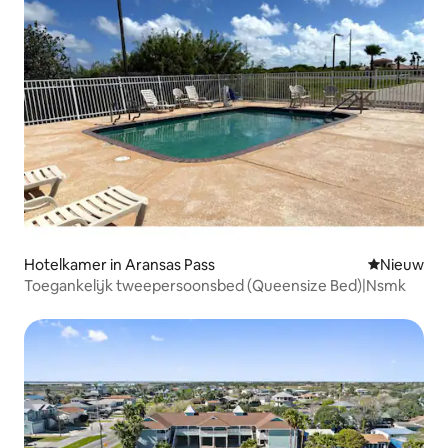
Hotelkamer in Aransas Pass
Nieuwe ac
Nieuw
Toegankelijk tweepersoonsbed (Queensize Bed)|Nsmk