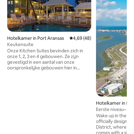
Hotelkamer in Port Aransas
Gemiddelde beoordeling van 4,
4,69 (48)
Keukensuite
Onze Kitchen Suites bevinden zich in
onze 1, 2, 3 en 4 gebouwen. Ze zijn
gevestigd in een aantal van onze
oorspronkelijke gebouwen hier in
Seashell Village Resort en zijn in de loop
van de tijd bijgewerkt om een beroep te
doen op moderne gevoeligheden. De
Kitchen Suites zijn het perfecte
kamertype voor kleine gezinnen of
koppels. Niet huisdiervriendelijk.
Hotelkamer in Ro
Kenmerken keukensuite: Gelegen op de
Eerste niveau• Z
begane grond en tweede verdieping
festivalterrein+
Wake up in the hea
Suite met één slaapkamer en een
officially designat
queensize bed in de slaapkamer en een
District, where y
slaapbank in de woonkamer
comes with a side o