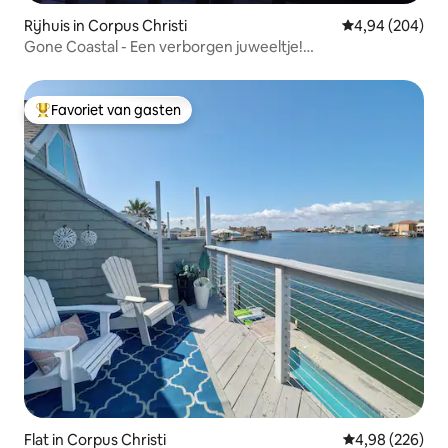
Rijhuis in Corpus Christi
Gemiddelde beo
4,94 (204)
Gone Coastal - Een verborgen juweeltje!
Gezinsvriendelijk!
Favoriet van gasten
Topfavoriet van gasten
Flat in Corpus Christi
Gemiddelde beo
4,98 (226)