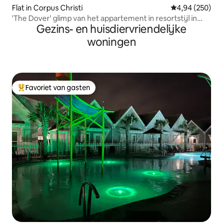
Flat in Corpus Christi
Gemiddelde beo
4,94 (250)
'The Dover' glimp van het appartement in resortstijl in
Gezins- en huisdiervriendelijke
zee
woningen
Favoriet van gasten
Topfavoriet van gasten