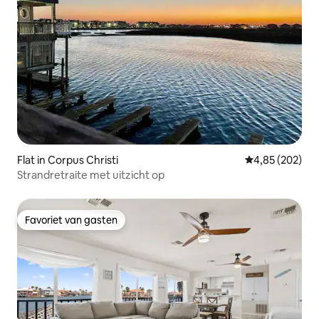
Flat in Corpus Christi
Gemiddelde beo
4,85 (202)
Strandretraite met uitzicht op
Favoriet van gasten
Favoriet van gasten