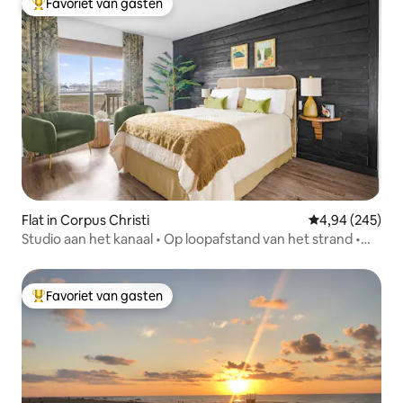
Favoriet van gasten
Topfavoriet van gasten
Flat in Corpus Christi
Gemiddelde beo
4,94 (245)
Studio aan het kanaal • Op loopafstand van het strand •
Zwembad en steiger
Favoriet van gasten
Topfavoriet van gasten