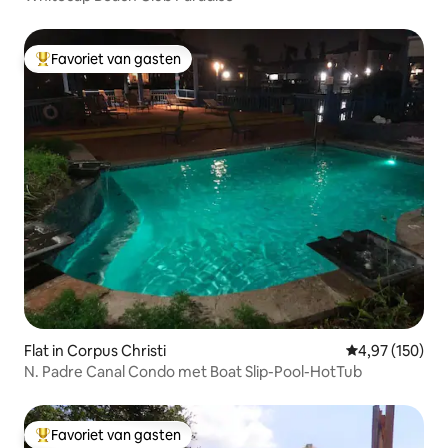
Favoriet van gasten
Topfavoriet van gasten
Flat in Corpus Christi
Gemiddelde beo
4,97 (150)
N. Padre Canal Condo met Boat Slip-Pool-HotTub
Favoriet van gasten
Topfavoriet van gasten