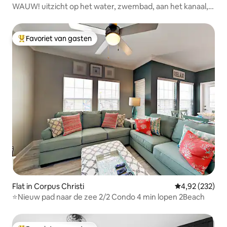
WAUW! uitzicht op het water, zwembad, aan het kanaal,
volledige zon
Favoriet van gasten
Topfavoriet van gasten
Flat in Corpus Christi
Gemiddelde beo
4,92 (232)
⭐Nieuw pad naar de zee 2/2 Condo 4 min lopen 2Beach