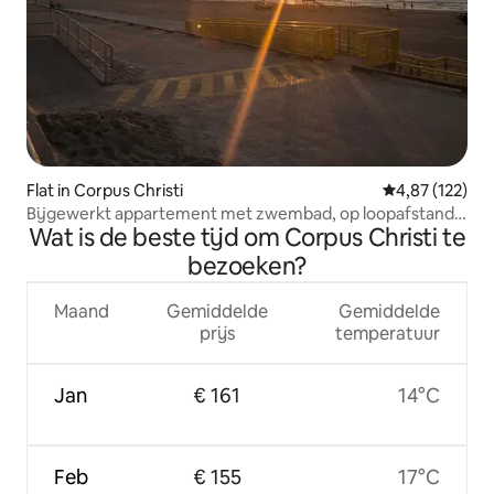
Flat in Corpus Christi
Gemiddelde beo
4,87 (122)
Bijgewerkt appartement met zwembad, op loopafstand
Wat is de beste tijd om Corpus Christi te
van het strand
bezoeken?
Maand
Gemiddelde
Gemiddelde
prijs
temperatuur
Jan
€ 161
14°C
Feb
€ 155
17°C