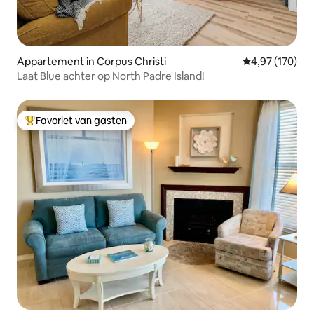
Appartement in Corpus Christi
Gemiddelde beo
4,97 (170)
Laat Blue achter op North Padre Island!
Favoriet van gasten
Topfavoriet van gasten