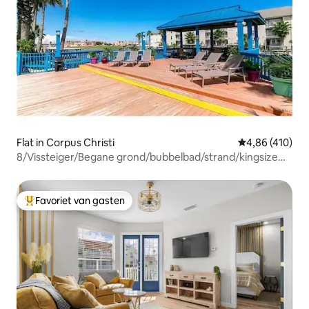
Flat in Corpus Christi
Gemiddelde beo
4,86 (410)
8/Vissteiger/Begane grond/bubbelbad/strand/kingsize
bed
Favoriet van gasten
Topfavoriet van gasten