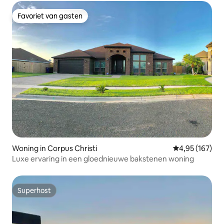
Favoriet van gasten
Favoriet van gasten
Woning in Corpus Christi
Gemiddelde beo
4,95 (167)
Luxe ervaring in een gloednieuwe bakstenen woning
Superhost
Superhost