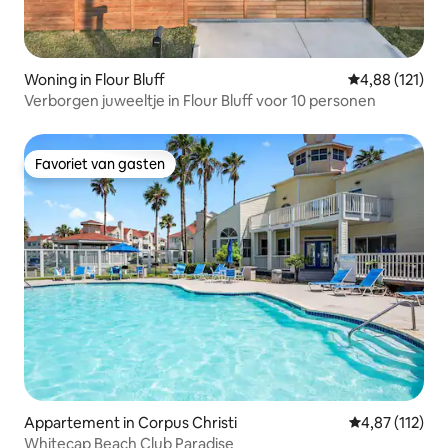
Woning in Flour Bluff
Gemiddelde beo
4,88 (121)
Verborgen juweeltje in Flour Bluff voor 10 personen
Favoriet van gasten
Favoriet van gasten
Appartement in Corpus Christi
Gemiddelde be
4,87 (112)
Whitecap Beach Club Paradise