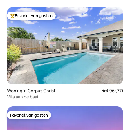
Favoriet van gasten
Topfavoriet van gasten
Woning in Corpus Christi
Gemiddelde be
4,96 (77)
Villa aan de baai
Favoriet van gasten
Favoriet van gasten