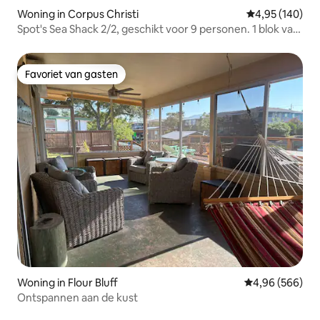
Woning in Corpus Christi
Gemiddelde beo
4,95 (140)
Spot's Sea Shack 2/2, geschikt voor 9 personen. 1 blok van
het strand!
Favoriet van gasten
Favoriet van gasten
Woning in Flour Bluff
Gemiddelde beo
4,96 (566)
Ontspannen aan de kust