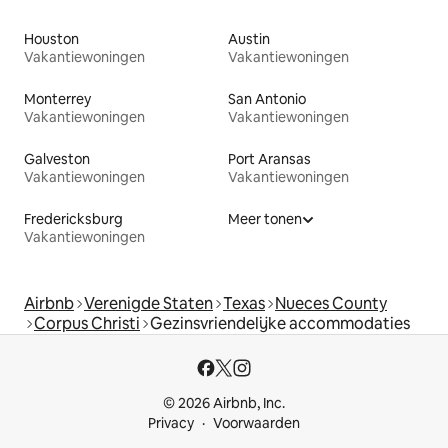
Houston
Austin
Vakantiewoningen
Vakantiewoningen
Monterrey
San Antonio
Vakantiewoningen
Vakantiewoningen
Galveston
Port Aransas
Vakantiewoningen
Vakantiewoningen
Fredericksburg
Meer tonen
Vakantiewoningen
Airbnb
Verenigde Staten
Texas
Nueces County
Corpus Christi
Gezinsvriendelijke accommodaties
© 2026 Airbnb, Inc.
Privacy
Voorwaarden