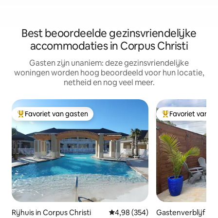
Best beoordeelde gezinsvriendelijke
accommodaties in Corpus Christi
Gasten zijn unaniem: deze gezinsvriendelijke
woningen worden hoog beoordeeld voor hun locatie,
netheid en nog veel meer.
Favoriet van gasten
Favoriet van g
Topfavoriet van gasten
Topfavoriet van 
Rijhuis in Corpus Christi
Gemiddelde beoordeling van 4,9
4,98 (354)
Gastenverblijf in