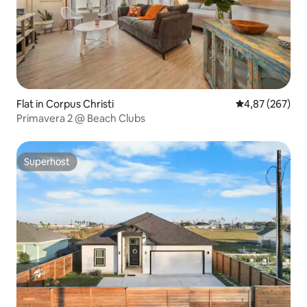
Flat in Corpus Christi
Gemiddelde beo
4,87 (267)
Primavera 2 @ Beach Clubs
Superhost
Superhost