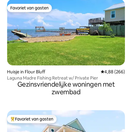
Favoriet van gasten
Favoriet van gasten
Huisje in Flour Bluff
Gemiddelde beo
4,88 (266)
Laguna Madre Fishing Retreat w/ Private Pier
Gezinsvriendelijke woningen met
zwembad
Favoriet van gasten
Topfavoriet van gasten