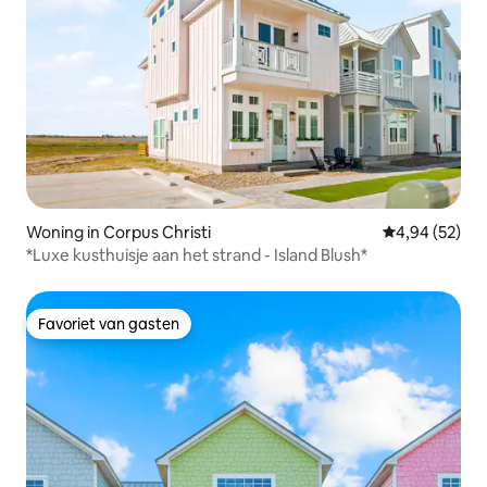
Woning in Corpus Christi
Gemiddelde be
4,94 (52)
*Luxe kusthuisje aan het strand - Island Blush*
Favoriet van gasten
Favoriet van gasten