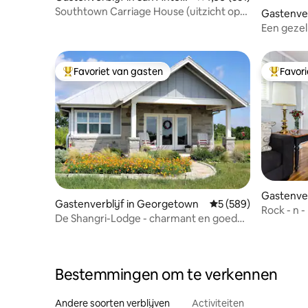
o
Southtown Carriage House (uitzicht op
Gastenver
de Tower of Americas!)
o
Een gezel
Redbird
Favoriet van gasten
Favor
Topfavoriet van gasten
Topfavor
Gastenver
Gastenverblijf in Georgetown
Gemiddelde beoordel
5 (589)
De Shangri-Lodge - charmant en goed
uitgerust
Bestemmingen om te verkennen
Andere soorten verblijven
Activiteiten