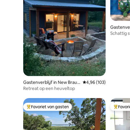
Gastenver
Schattig s
van Waco
Gastenverblijf in New Braun
Gemiddelde beoordeling
4,96 (103)
fels
Retreat op een heuveltop
Favoriet van gasten
Favor
Topfavoriet van gasten
Topfavor