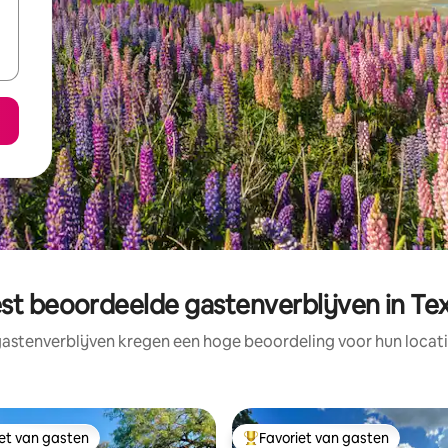
st beoordeelde gastenverblijven in Te
astenverblijven kregen een hoge beoordeling voor hun locati
iet van gasten
Favoriet van gasten
iet van gasten
Topfavoriet van gasten