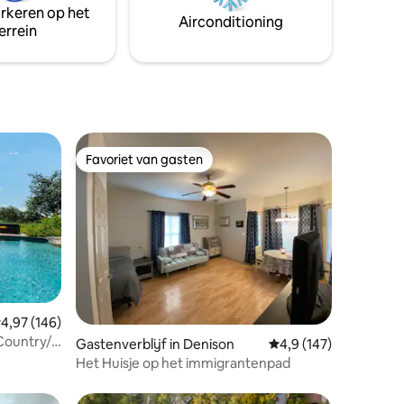
arkeren op het
e sterren
slaapbank voor twee personen. Minder
Airconditioning
errein
 je bed.
dan 10 minuten naar het centrum voor al
 voordeur.
je winkels en geweldige restaurants!
Favoriet van gasten
Favoriet van gasten
emiddelde beoordeling van 4,97 op 5, 146 recensies
4,97 (146)
 Country/
ecensies
Gastenverblijf in Denison
Gemiddelde beoordeli
4,9 (147)
Het Huisje op het immigrantenpad