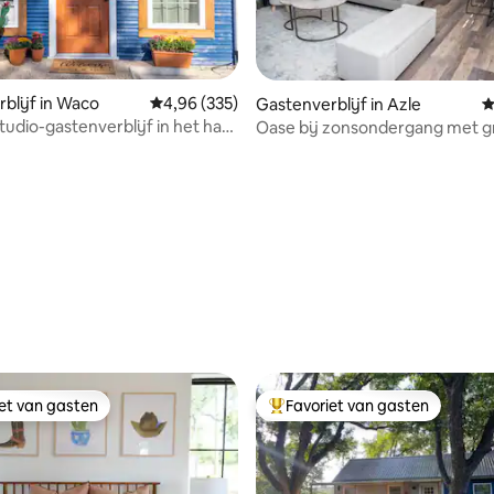
blijf in Waco
Gemiddelde beoordeling van 4,96 op 5, 335 r
4,96 (335)
Gastenverblijf in Azle
G
tudio-gastenverblijf in het hart
Oase bij zonsondergang met g
terras en vuurplaats
 van 4,96 op 5, 103 recensies
iet van gasten
Favoriet van gasten
iet van gasten
Topfavoriet van gasten