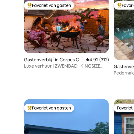
Favoriet van gasten
Favor
Topfavoriet van gasten
Topfavor
Gastenverblijf in Corpus Chr
Gemiddelde beoordeling
4,92 (312)
isti
Luxe verhuur | ZWEMBAD | KINGSIZE
Gastenver
bed | sereen
Pedernal
en bubbe
Favoriet van gasten
Favoriet
Topfavoriet van gasten
Favoriet