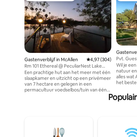
Gastenver
ek
Pvt. Gues
Gastenverblijf in McAllen
Gemiddelde beoordeling
4,97 (304)
min naar
Wil je een
Rm 101 Ethereal @ PeculiarNest Lake
natuur en
Conception
Een prachtige hut aan het meer met één
alles wat
slaapkamer en uitzicht op een privémeer
het beste
van 7 hectare en gelegen in een
eigen pe
permacultuur voedselbos/tuin van één
dierenres
Populai
hectare. Het is een toevluchtsoord voor
hebben al
vogelaars en biologen, evenals de wilde
ontspann
dieren waarmee we de ruimte delen.
natuurpad
Geniet van het voeren van de
Colorado en
zwervende pauwen, het bekijken van de
letterlijk
zonsopgang en zonsondergang en een
We zijn o
kopje koffie op de eigen veranda of pier.
van de lu
Er zijn extra accommodaties