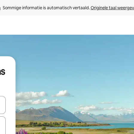
Sommige informatie is automatisch vertaald. 
Originele taal weerge
as
een keuze met je de pijltjestoetsen omhoog en omlaag, óf door te tikk