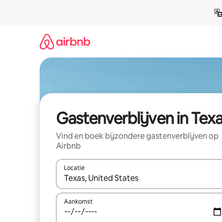
Ga
direct
naar
inhoud
Gastenverblijven in Tex
Vind en boek bijzondere gastenverblijven op
Airbnb
Locatie
Wanneer er resultaten beschikbaar zijn, maak je 
Aankomst