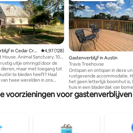
blijf in Cedar Cre
Gemiddelde beoordeling van 4,97 op 5, 128 r
4,97 (128)
t House. Animal Sanctuary. 10
 van 4,97 op 5, 304 recensies
Gastenverblijf in Austin
 AUS
 rustig uitje omringd door de
Travis Treehouse
 dieren, maar met toegang tot
Ontspan en ontspan in deze un
 Austin te bieden heeft? Haal
rustgevende accommodatie. 
 van twee werelden in ons
het geen letterlijk boomhut is, l
nsion-appartement op een
huis in een bladerdak van bome
ervaat van 6 hectare. We
re voorzieningen voor gastenverblijven 
grenst aan een rustige heuvel. 
les wat je nodig hebt om te
aangepaste huis is ontworpen 
en: zwembad, hangmat, vijver,
genieten van de schoonheid va
en, toegang tot de rivier de
natuur en te ontspannen uit he
 dieren in overvloed! Je hebt
dagelijks leven. Landelijke eig
 vogels die over je hoofd vliegen.
stijl en een prachtig uitzicht b
ngeveer 10 minuten ten oosten
je binnen. Geniet van een dran
chthaven (30 minuten naar het
achterdek, word gezellig bij d