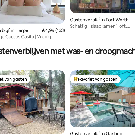
Gastenverblijf in Fort Worth
Schattig 1 slaapkamer 1 loft,
blijf in Harper
Gemiddelde beoordeling van 4,99 op 5, 133 r
4,99 (133)
gastenverblijf
e Cactus Casita | Vredig,
 van 4,97 op 5, 199 recensies
p het platteland
stenverblijven met was- en droogmach
iet van gasten
Favoriet van gasten
iet van gasten
Topfavoriet van gasten
 van 4,99 op 5, 551 recensies
Gastenverblijf in Garland