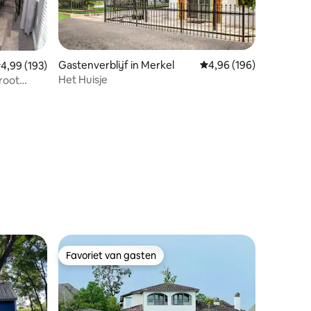
ecensies
Gastenverblijf in Merkel
Gemiddelde beoordeling
4,96 (196)
emiddelde beoordeling van 4,99 op 5, 193 recensies
4,99 (193)
Het Huisje
root
Favoriet van gasten
Favoriet van gasten