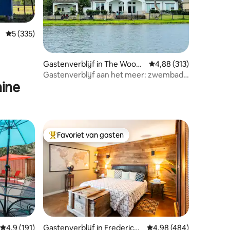
Gemiddelde beoordeling van 5 op 5, 335 recensies
5 (335)
ecensies
Gastenverblijf in The Woodl
Gemiddelde beoordeling
4,88 (313)
ands
Gastenverblijf aan het meer: zwembad,
ine
BBQ, fiets, waterfiets
Favoriet van gasten
Topfavoriet van gasten
Gemiddelde beoordeling van 4,9 op 5, 191 recensies
4,9 (191)
Gastenverblijf in Fredericks
Gemiddelde beoordeling
4,98 (484)