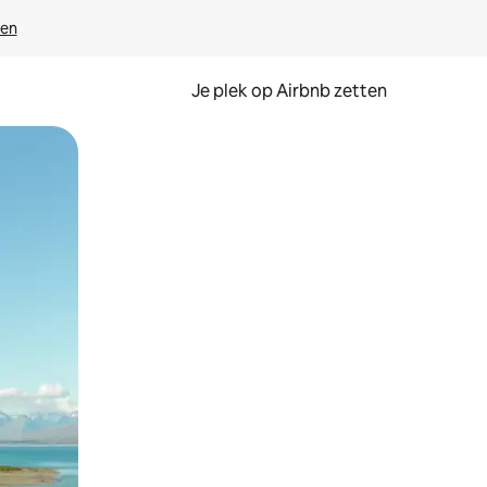
ven
Je plek op Airbnb zetten
en of swipen.