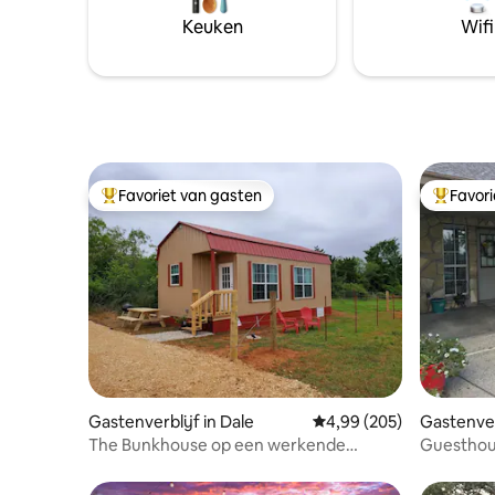
centrum)
(appartementstijlen en privékamers)
Keuken
Wifi
Circuit o
beschikbaar om aan de verschillende
behoeften van onze gasten te voldoen.
Bekijk mijn andere advertenties in het
profiel.
Favoriet van gasten
Favor
Topfavoriet van gasten
Topfavor
Gastenverblijf in Dale
Gemiddelde beoordeling
4,99 (205)
Gastenver
rd
The Bunkhouse op een werkende
Guesthou
veeboerderij van 60 hectare
privézw