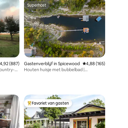
Superhost
Superhost
ecensies
emiddelde beoordeling van 4,92 op 5, 887 recensies
4,92 (887)
Gastenverblijf in Spicewood
Gemiddelde beoordeling
4,88 (165)
ountry-
Houten huisje met bubbelbad |
Fitnessruimte | Meer| Sauna +
koudwaterbad
Favoriet van gasten
Topfavoriet van gasten