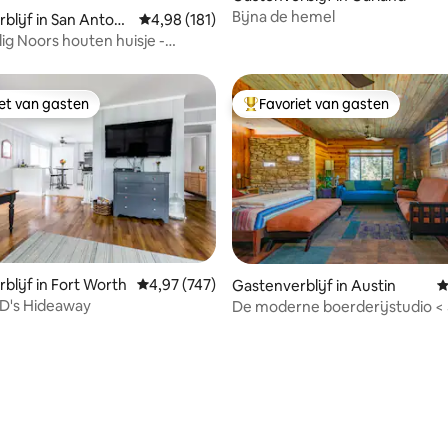
Bijna de hemel
blijf in San Antoni
Gemiddelde beoordeling van 4,98 op 5, 181 r
4,98 (181)
lig Noors houten huisje -
iet van gasten
Favoriet van gasten
iet van gasten
Topfavoriet van gasten
blijf in Fort Worth
Gemiddelde beoordeling van 4,97 op 5, 747 r
4,97 (747)
Gastenverblijf in Austin
G
ing van 5 op 5, 589 recensies
Rock - n - D's Hideaway
De moderne boerderijstudio <
dwntwn/airprt