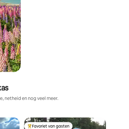
xas
e, netheid en nog veel meer.
Gastenve
Favoriet van gasten
Favor
Topfavoriet van gasten
Topfavo