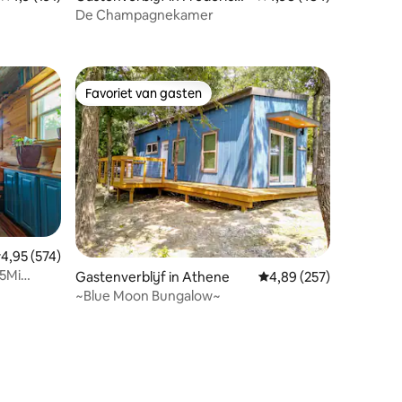
burg
De Champagnekamer
ecensies
Favoriet van gasten
Favoriet van gasten
ecensies
emiddelde beoordeling van 4,95 op 5, 574 recensies
4,95 (574)
 5Mi
Gastenverblijf in Athene
Gemiddelde beoordeling
4,89 (257)
~Blue Moon Bungalow~