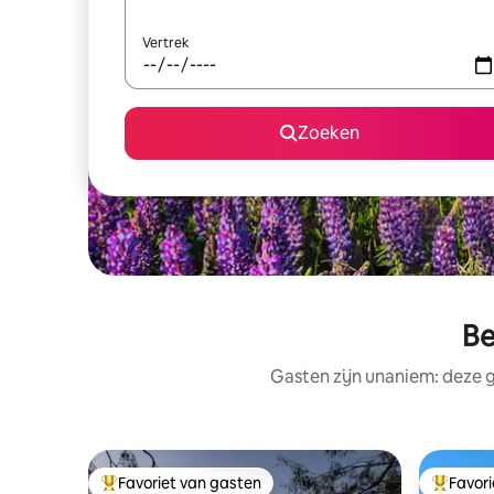
Vertrek
Zoeken
Be
Gasten zijn unaniem: deze g
Favoriet van gasten
Favor
Topfavoriet van gasten
Topfavor