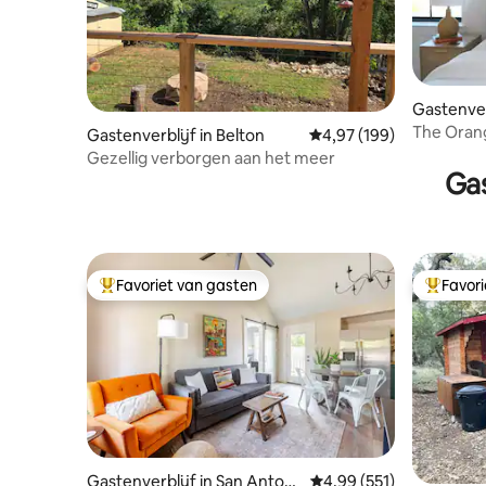
Gastenver
The Orang
Gastenverblijf in Belton
Gemiddelde beoordeling
4,97 (199)
Uitzicht o
Gezellig verborgen aan het meer
Ga
Favoriet van gasten
Favor
Topfavoriet van gasten
Topfavor
Gastenverblijf in San Antoni
Gemiddelde beoordeling
4,99 (551)