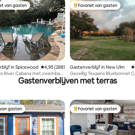
iet van gasten
Favoriet van gasten
iet van gasten
Topfavoriet van gasten
 van 4,92 op 5, 312 recensies
blijf in Spicewood
Gemiddelde beoordeling van 4,95 op 5, 288 r
4,95 (288)
Gastenverblijf in New Ulm
G
es River Cabana met zwembad
Gezellig Texaans Bluebonnet C
Gastenverblijven met terras
lbad
huisje
 van gasten
Favoriet van gasten
 van gasten
Topfavoriet van gasten