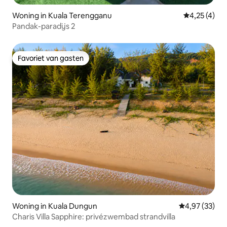
Woning in Kuala Terengganu
Gemiddelde b
4,25 (4)
Pandak-paradijs 2
Favoriet van gasten
Favoriet van gasten
Woning in Kuala Dungun
Gemiddelde be
4,97 (33)
Charis Villa Sapphire: privézwembad strandvilla