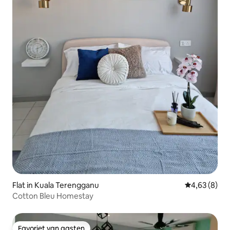
Flat in Kuala Terengganu
Gemiddelde b
4,63 (8)
Cotton Bleu Homestay
Favoriet van gasten