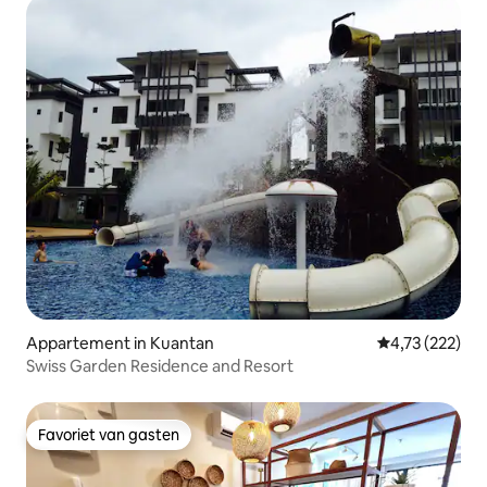
Appartement in Kuantan
Gemiddelde beo
4,73 (222)
Swiss Garden Residence and Resort
Favoriet van gasten
Favoriet van gasten