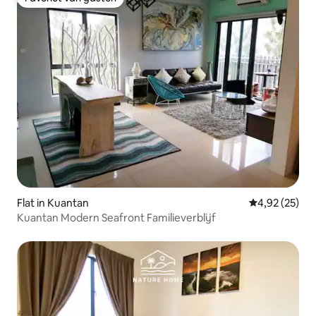
Favoriet van gasten
Flat in Kuantan
Gemiddelde be
4,92 (25)
Kuantan Modern Seafront Familieverblijf