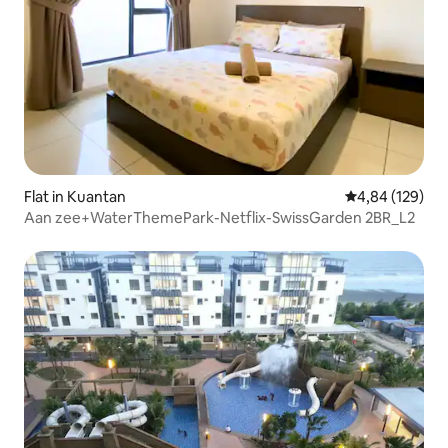
Flat in Kuantan
Gemiddelde beo
4,84 (129)
Aan zee+WaterThemePark-Netflix-SwissGarden 2BR_L2