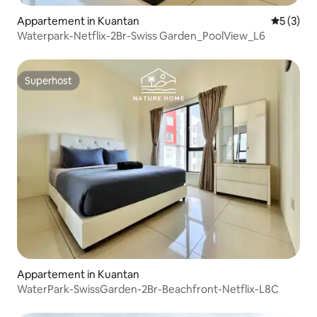
Appartement in Kuantan
Gemiddeld
5 (3)
Waterpark-Netflix-2Br-Swiss Garden_PoolView_L6
Superhost
Superhost
Appartement in Kuantan
WaterPark-SwissGarden-2Br-Beachfront-Netflix-L8C