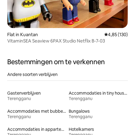
Flat in Kuantan
Gemiddelde beo
4,85 (130)
VitaminSEA Seaview 6PAX Studio Netflix B-7-03
Bestemmingen om te verkennen
Andere soorten verblijven
Gastenverblijven
Accommodaties in tiny houses
Terengganu
Terengganu
Accommodaties met bubbelbad
Bungalows
Terengganu
Terengganu
Accommodaties in appartementen met diensten
Hotelkamers
Terengganu
Terengganu