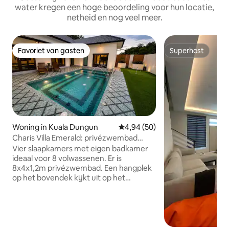
water kregen een hoge beoordeling voor hun locatie,
netheid en nog veel meer.
Favoriet van gasten
Superhost
Favoriet van gasten
Superhost
Woning in Kuala Dungun
Gemiddelde beoordeling van 4,
4,94 (50)
Charis Villa Emerald: privézwembad
strandvilla
Vier slaapkamers met eigen badkamer
ideaal voor 8 volwassenen. Er is
8x4x1,2m privézwembad. Een hangplek
op het bovendek kijkt uit op het
verbazingwekkende Tanjung Jara
Beach. De villa heeft een mini putting
range, ping ping tafel, bbq prieel en een
strandvoetbalveld. Zo vredig, maar toch
heel dichtbij Dungun-stad. Nasi Kerabu,