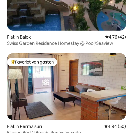
Flat in Balok
Gemiddelde be
4,76 (42)
Swiss Garden Residence Homestay @ Pool/Seaview
Favoriet van gasten
Topfavoriet van gasten
Flat in Permaisuri
Gemiddelde be
4,94 (50)
Escape Bed N Beach. Runaway-suite.