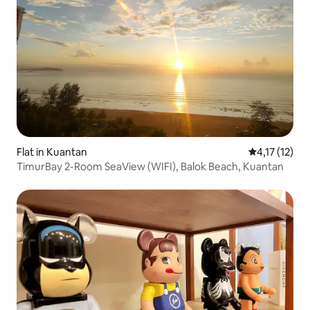
Flat in Kuantan
Gemiddelde b
4,17 (12)
TimurBay 2-Room SeaView (WIFI), Balok Beach, Kuantan