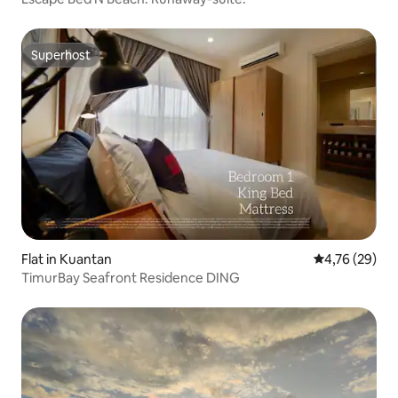
Superhost
Superhost
Flat in Kuantan
Gemiddelde be
4,76 (29)
TimurBay Seafront Residence DING