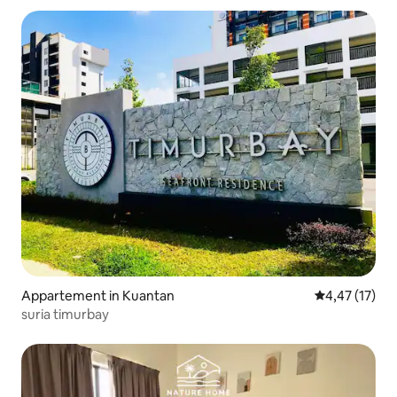
Appartement in Kuantan
Gemiddelde be
4,47 (17)
suria timurbay