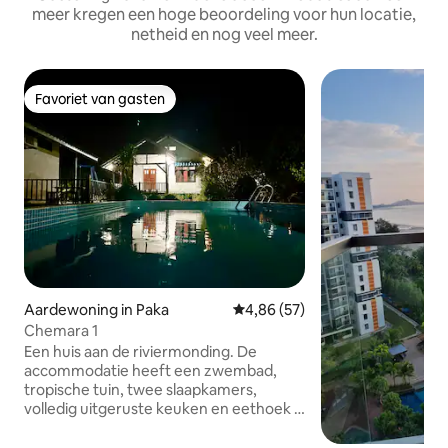
meer kregen een hoge beoordeling voor hun locatie,
netheid en nog veel meer.
Favoriet van gasten
Favoriet van gasten
Aardewoning in Paka
Gemiddelde beoordeling van 4,
4,86 (57)
Chemara 1
Een huis aan de riviermonding. De
accommodatie heeft een zwembad,
tropische tuin, twee slaapkamers,
volledig uitgeruste keuken en eethoek .
Het prachtige landschap is beplant met
palmbomen, frangipani en vele