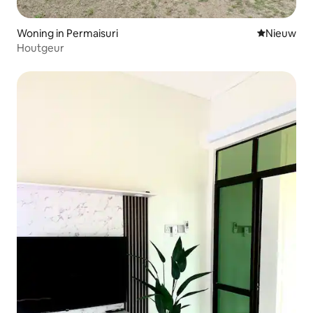
Woning in Permaisuri
Nieuwe ac
Nieuw
Houtgeur