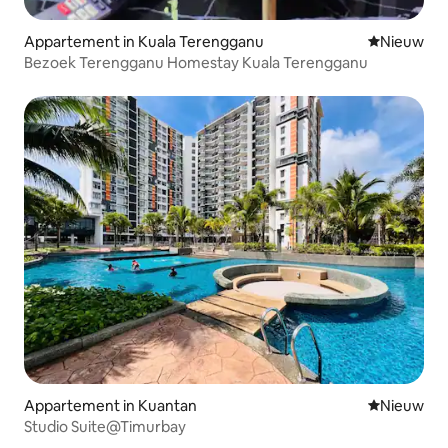
Appartement in Kuala Terengganu
Nieuwe ac
Nieuw
Bezoek Terengganu Homestay Kuala Terengganu
Appartement in Kuantan
Nieuwe ac
Nieuw
Studio Suite@Timurbay