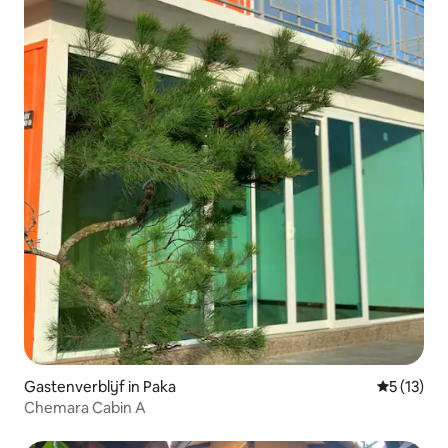
Gastenverblijf in Paka
Gemiddeld
5 (13)
Chemara Cabin A