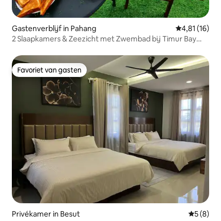
Gastenverblijf in Pahang
Gemiddelde b
4,81 (16)
2 Slaapkamers & Zeezicht met Zwembad bij Timur Bay
(Nieuw).
Favoriet van gasten
Favoriet van gasten
Privékamer in Besut
Gemiddeld
5 (8)