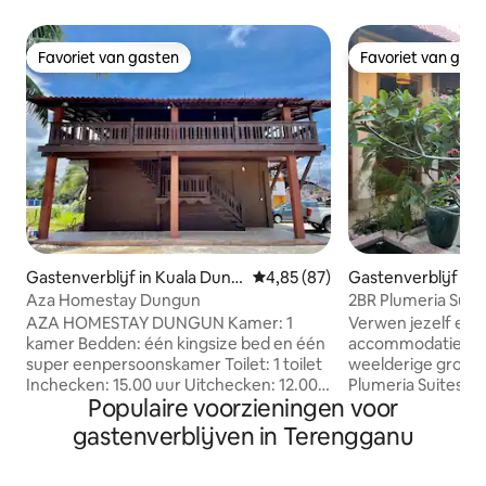
Favoriet van gasten
Favoriet van gas
Favoriet van gasten
Favoriet van gas
Gastenverblijf in Kuala Dung
Gemiddelde beoordeling van 4,
4,85 (87)
Gastenverblijf in
un
nu
Aza Homestay Dungun
2BR Plumeria Suite 
@CahayaVilla
AZA HOMESTAY DUNGUN Kamer: 1
Verwen jezelf en f
kamer Bedden: één kingsize bed en één
accommodatie te
super eenpersoonskamer Toilet: 1 toilet
weelderige groen
Inchecken: 15.00 uur Uitchecken: 12.00
Plumeria Suites is
Populaire voorzieningen voor
uur Okay: 1. Airconditioning 2. Astro 3.
omheinde muur va
Sterica & sterica board 4. Lepelbeker 5.
Geïnspireerd doo
gastenverblijven in Terengganu
Drinkwaterverwarmer 6. Douche
Terengganu en Bal
waterkoker 7. Badshampoozeep 8. TV 9.
lay-out. Het heeft