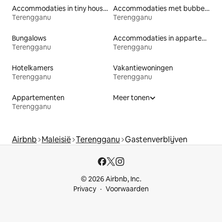
Accommodaties in tiny houses
Accommodaties met bubbelbad
Terengganu
Terengganu
Bungalows
Accommodaties in appartementen met diensten
Terengganu
Terengganu
Hotelkamers
Vakantiewoningen
Terengganu
Terengganu
Appartementen
Meer tonen
Terengganu
Airbnb
Maleisië
Terengganu
Gastenverblijven
© 2026 Airbnb, Inc.
Privacy
Voorwaarden