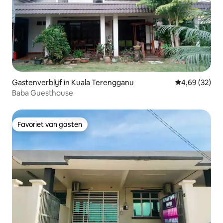
Gastenverblijf in Kuala Terengganu
Gemiddelde be
4,69 (32)
Baba Guesthouse
Favoriet van gasten
Favoriet van gasten