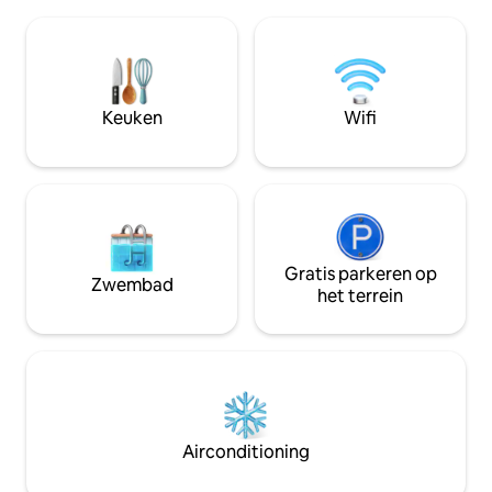
Koelkast 10. Wasmachine 11. Gratis en
tweepersoonsslaa
voldoende ruime parkeerplaats Zeer
eigen badkamer, k
strategisch gebied: - 3 minuten naar
woonkamer met fl
Dungun Beach - 5 minuten naar UITM
eigen jacuzzi. Ges
DUNGUN - 5 minuten van Dungun City -
personen. Er is e
10 minuten naar Dungun Polytechnic - 10
tot een gedeelde f
Keuken
Wifi
minuten naar Tenggol Island Jetty
zwembad, een eet
fitnessruimte.
Gratis parkeren op
Zwembad
het terrein
Airconditioning