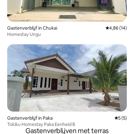
Gastenverblijf in Chukai
Gemiddelde be
4,86 (14)
Homestay Ungu
Gastenverblijf in Paka
Gemiddeld
5 (5)
Tokiku Homestay Paka Eenheid B
Gastenverblijven met terras