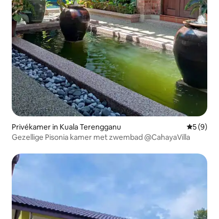
Privékamer in Kuala Terengganu
Gemiddeld
5 (9)
Gezellige Pisonia kamer met zwembad @CahayaVilla