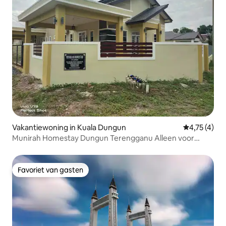
Vakantiewoning in Kuala Dungun
Gemiddelde 
4,75 (4)
Munirah Homestay Dungun Terengganu Alleen voor
moslims
Favoriet van gasten
Favoriet van gasten