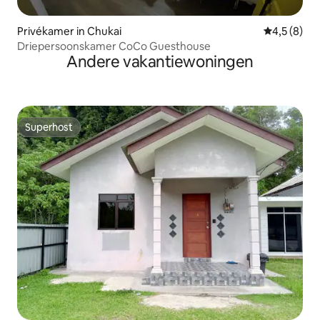
Privékamer in Chukai
Gemiddelde 
4,5 (8)
Driepersoonskamer CoCo Guesthouse
Andere vakantiewoningen
Superhost
Superhost