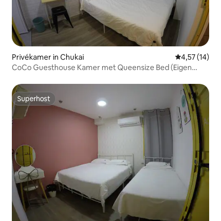
Privékamer in Chukai
Gemiddelde be
4,57 (14)
CoCo Guesthouse Kamer met Queensize Bed (Eigen
Badkamer)
Superhost
Superhost