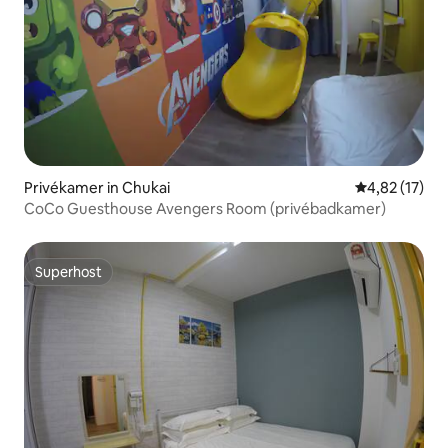
Privékamer in Chukai
Gemiddelde be
4,82 (17)
CoCo Guesthouse Avengers Room (privébadkamer)
Superhost
Superhost