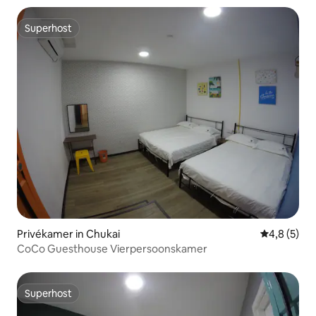
Superhost
Superhost
Privékamer in Chukai
Gemiddelde 
4,8 (5)
CoCo Guesthouse Vierpersoonskamer
Superhost
Superhost