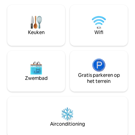
airconditioning. H
kristallen moskee 10 minuten naar TTI
smaakvol themaka
FERRY pier naar Redang Island 7 minuten
kamers en 6 badk
naar nasi dagang Atas Tol 3 Padang
een keuken en een
Hiliran 18-20 minuten naar UNISZA en
geschikt voor fami
UMT 15 minuten Gong Badak Stadion
vriendenbijeenkom
Keuken
Wifi
en ook bruiloft.
Gratis parkeren op
Zwembad
het terrein
Airconditioning