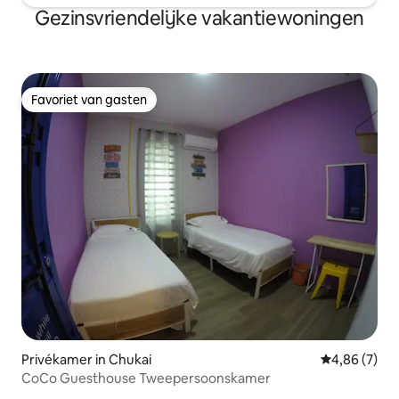
Gezinsvriendelijke vakantiewoningen
Favoriet van gasten
Favoriet van gasten
Privékamer in Chukai
Gemiddelde b
4,86 (7)
CoCo Guesthouse Tweepersoonskamer