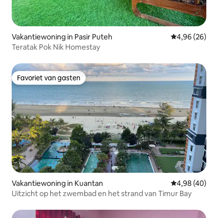
Vakantiewoning in Pasir Puteh
Gemiddelde be
4,96 (26)
Teratak Pok Nik Homestay
Favoriet van gasten
Favoriet van gasten
Vakantiewoning in Kuantan
Gemiddelde be
4,98 (40)
Uitzicht op het zwembad en het strand van Timur Bay