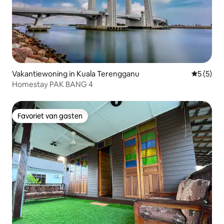
Vakantiewoning in Kuala Terengganu
Gemiddeld
5 (5)
Homestay PAK BANG 4
Favoriet van gasten
Favoriet van gasten