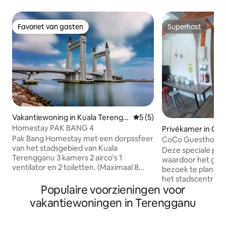
Favoriet van gasten
Superhost
Favoriet van gasten
Superhost
Vakantiewoning in Kuala Terengg
Gemiddelde beoordeling va
5 (5)
anu
Homestay PAK BANG 4
Privékamer in Chu
Pak Bang Homestay met een dorpssfeer
CoCo Guesthouse 
van het stadsgebied van Kuala
Deze speciale plek l
Terengganu 3 kamers 2 airco's 1
waardoor het gema
ventilator en 2 toiletten. (Maximaal 8
bezoek te plannen. Het ligt midden
personen) Onze 🏡homestay biedt
het stadscentrum 
keukenfaciliteiten, wasmachine,
Populaire voorzieningen voor
Kemaman, Terengg
koelkast, wifi, strijkijzer, enz. 5 minuten
minuten rijafsta
vakantiewoningen in Terengganu
naar Giant, Mydin Mall en TTC
Cherating. CoCo Guesthouse biedt
K.Terengganu 10-12 minuten naar slecht
gratis UniFi intern
kiezelstrand, Payang-markt, ophaalbrug,