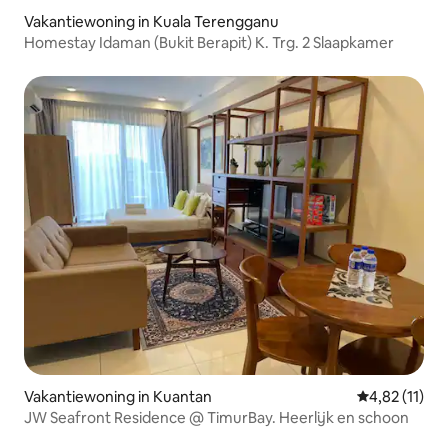
Vakantiewoning in Kuala Terengganu
Homestay Idaman (Bukit Berapit) K. Trg. 2 Slaapkamer
Vakantiewoning in Kuantan
Gemiddelde b
4,82 (11)
JW Seafront Residence @ TimurBay. Heerlijk en schoon