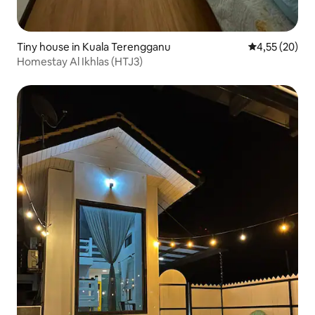
Tiny house in Kuala Terengganu
Gemiddelde be
4,55 (20)
Homestay Al Ikhlas (HTJ3)