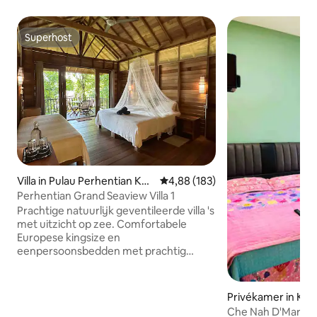
Superhost
Superhost
Villa in Pulau Perhentian Kec
Gemiddelde beoordeling van 4,8
4,88 (183)
il
Perhentian Grand Seaview Villa 1
Prachtige natuurlijk geventileerde villa 's
met uitzicht op zee. Comfortabele
Europese kingsize en
eenpersoonsbedden met prachtig
gepresenteerde badkamer. Kan worden
ingesteld als 3 eenpersoonsbedden als
vooraf aangevraagd. Zonne-warm
Privékamer in Ku
water regendouche. Minibar koelkast.
Che Nah D'Maras 