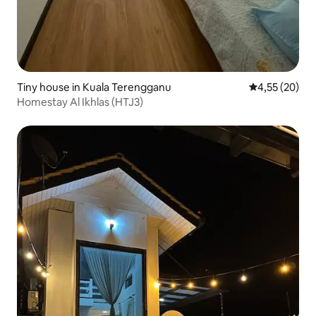
Tiny house in Kuala Terengganu
Gemiddelde be
4,55 (20)
Homestay Al Ikhlas (HTJ3)