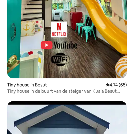
Tiny house in Besut
Gemiddelde be
4,74 (65)
Tiny house in de buurt van de steiger van Kuala Besut
(Netflix)