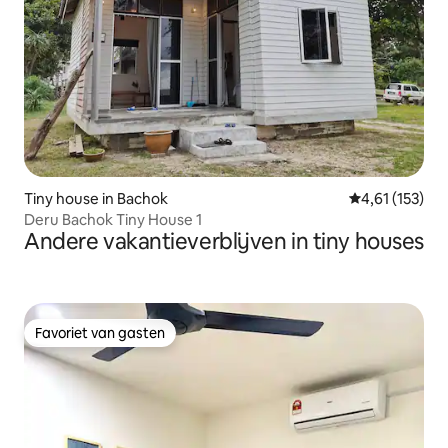
Tiny house in Bachok
Gemiddelde be
4,61 (153)
Deru Bachok Tiny House 1
Andere vakantieverblijven in tiny houses
Favoriet van gasten
Favoriet van gasten