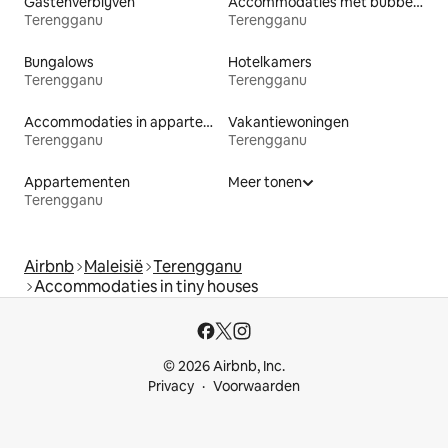
Gastenverblijven
Accommodaties met bubbelbad
Terengganu
Terengganu
Bungalows
Hotelkamers
Terengganu
Terengganu
Accommodaties in appartementen met diensten
Vakantiewoningen
Terengganu
Terengganu
Appartementen
Meer tonen
Terengganu
Airbnb
Maleisië
Terengganu
Accommodaties in tiny houses
© 2026 Airbnb, Inc.
Privacy
Voorwaarden