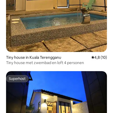
Tiny house in Kuala Terengganu
Gemiddelde b
4,8 (10)
Tiny house met zwembad en loft 4 personen
Superhost
Superhost