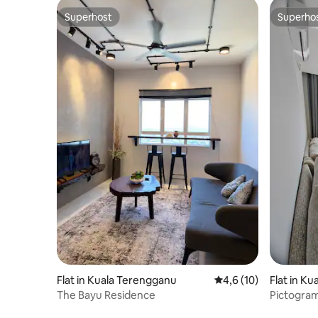
Superhost
Superho
Superhost
Superho
Flat in Kuala Terengganu
Gemiddelde beoordeli
4,6 (10)
Flat in K
The Bayu Residence
Pictogram