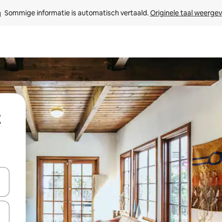
Sommige informatie is automatisch vertaald. 
Originele taal weerge
t
een keuze met je de pijltjestoetsen omhoog en omlaag, óf door te tikk