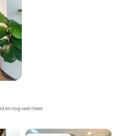
id en nog veel meer.
Flat in K