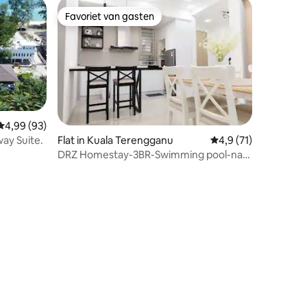
Favoriet van gasten
Favoriet van gasten
Gemiddelde beoordeling van 4,99 op 5, 93 recensies
4,99 (93)
ay Suite.
Flat in Kuala Terengganu
Gemiddelde beoordel
4,9 (71)
DRZ Homestay-3BR-Swimming pool-naar
ophaalbrug
ecensies