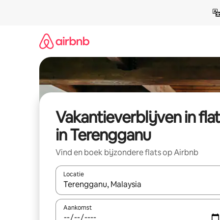
Ga
direct
naar
inhoud
Vakantieverblijven in fla
in Terengganu
Vind en boek bijzondere flats op Airbnb
Locatie
Wanneer er resultaten beschikbaar zijn, maak je 
Aankomst