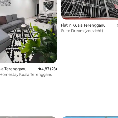
g van 4,85 op 5, 46 recensies
Flat in Kuala Terengganu
Suite Dream (zeezicht)
uala Terengganu
Gemiddelde beoordeling van 4,87 op 5, 23 r
4,87 (23)
 Homestay Kuala Terengganu