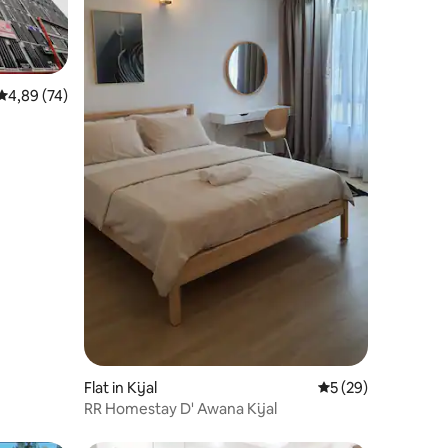
Gemiddelde beoordeling van 4,89 op 5, 74 recensies
4,89 (74)
ecensies
Flat in Kijal
Gemiddelde beoorde
5 (29)
RR Homestay D' Awana Kijal