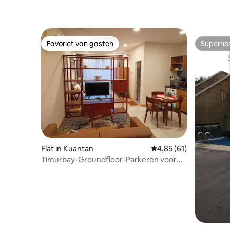
Favoriet van gasten
Superho
Favoriet van gasten
Superho
Flat in Kuantan
Gemiddelde beoordelin
4,85 (61)
Timurbay-Groundfloor-Parkeren voor
de unit