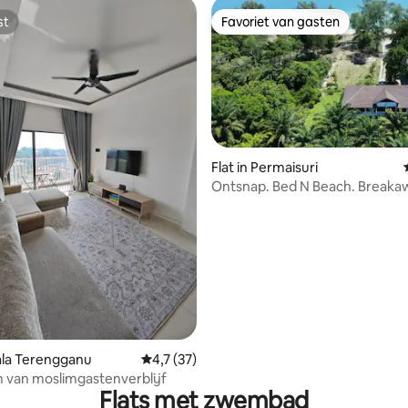
st
Favoriet van gasten
st
Favoriet van gasten
Flat in Permaisuri
Ontsnap. Bed N Beach. Breakaw
ng van 4,6 op 5, 10 recensies
uala Terengganu
Gemiddelde beoordeling van 4,7 op 5, 37 r
4,7 (37)
 van moslimgastenverblijf
Flats met zwembad