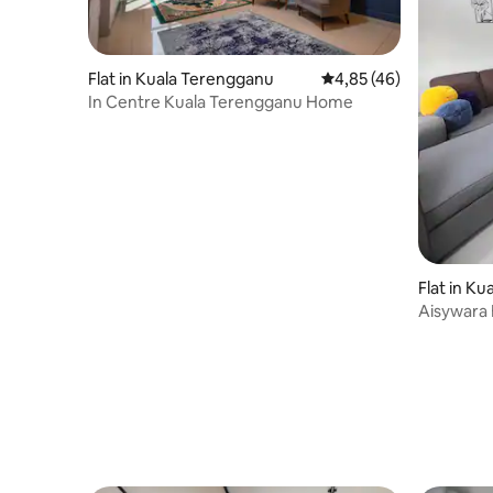
Flat in Kuala Terengganu
Gemiddelde beoordelin
4,85 (46)
In Centre Kuala Terengganu Home
Flat in K
Aisywara