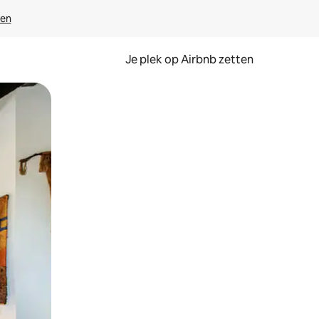
ven
Je plek op Airbnb zetten
en of swipen.