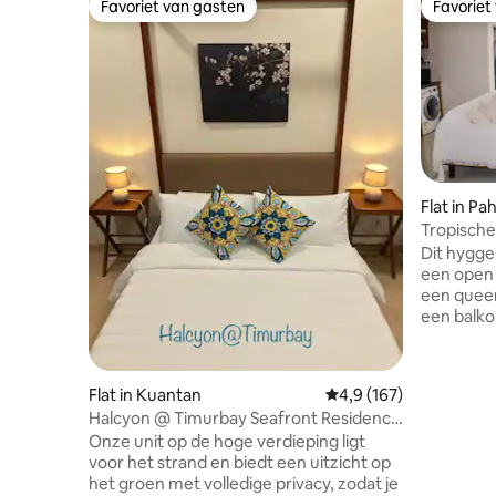
Favoriet van gasten
Favoriet
Favoriet van gasten
Favoriet
Flat in Pa
Tropische
verdiepin
Dit hygge
een open
een queen
een balko
de Zuid-C
aparte sl
kitchenet
Flat in Kuantan
Gemiddelde beoordelin
4,9 (167)
een mode
Halcyon @ Timurbay Seafront Residence
dagelijks
(Green View)
Onze unit op de hoge verdieping ligt
voor stra
voor het strand en biedt een uitzicht op
een rusti
het groen met volledige privacy, zodat je
attente de