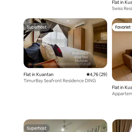
Flat in Ku
Swiss Res
smart-tv
Superhost
Favoriet
Superhost
Favoriet
Flat in Kuantan
Gemiddelde beoordelin
4,76 (29)
TimurBay Seafront Residence DING
Flat in Ku
Apparteme
zwembad o
Kuantan
Superhost
Superhost