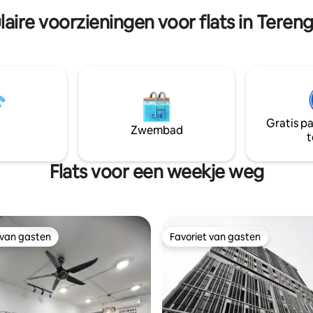
zinnen die op zoek zijn naar een
Terengganu. Gelegen naast KTCC &
laire voorzieningen voor flats in Teren
 ontspannend verblijf aan zee
MAYANG winkelcentrum , dat 
e charme. 🐚🌊🌴
omgeven door restaurants en w
de voetstappen.
Gratis p
Zwembad
t
Flats voor een weekje weg
 van gasten
Favoriet van gasten
 van gasten
Favoriet van gasten