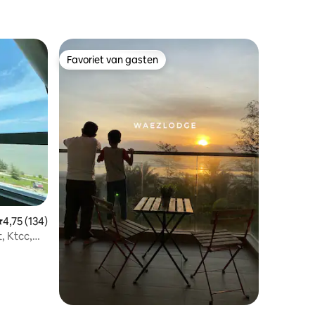
Favoriet van gasten
Favoriet van gasten
emiddelde beoordeling van 4,75 op 5, 134 recensies
4,75 (134)
, Ktcc,