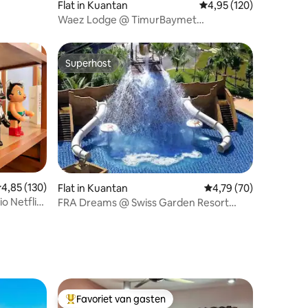
ecensies
Flat in Kuantan
Gemiddelde beoordeling
4,95 (120)
Waez Lodge @ TimurBaymet
schilderachtig uitzicht op de zonsopgang
Superhost
Superhost
emiddelde beoordeling van 4,85 op 5, 130 recensies
4,85 (130)
Flat in Kuantan
Gemiddelde beoordelin
4,79 (70)
o Netflix
FRA Dreams @ Swiss Garden Resort
ecensies
Residenties
Favoriet van gasten
Topfavoriet van gasten