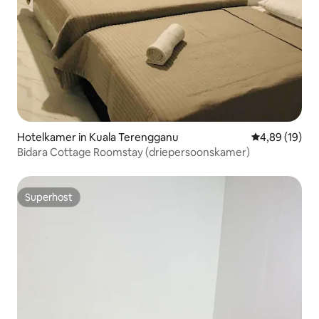
Hotelkamer in Kuala Terengganu
Gemiddelde be
4,89 (19)
Bidara Cottage Roomstay (driepersoonskamer)
Superhost
Superhost