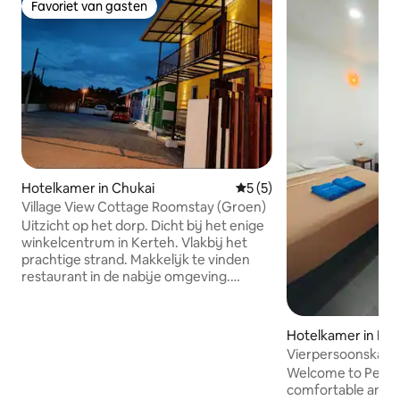
Favoriet van gasten
Favoriet van gasten
Hotelkamer in Chukai
Gemiddelde beoordeling va
5 (5)
Village View Cottage Roomstay (Groen)
Uitzicht op het dorp. Dicht bij het enige
winkelcentrum in Kerteh. Vlakbij het
prachtige strand. Makkelijk te vinden
restaurant in de nabije omgeving.
Strategische locatie - 3,5 km naar mesra
mall - 2,9 km naar Pantai Kemasik - 10 km
naar Kerteh - 14 km naar Pantai
Hotelkamer in Besu
Penunjuk Kijal - 1 km naar Bukit Harimau
Vierpersoonskamer
Menangis - Kamer c/w airconditioning, -
Island Village
Welcome to Perhen
boiler, - 32 inch android
comfortable and af
tv(netflix&worldwide tv channel), -