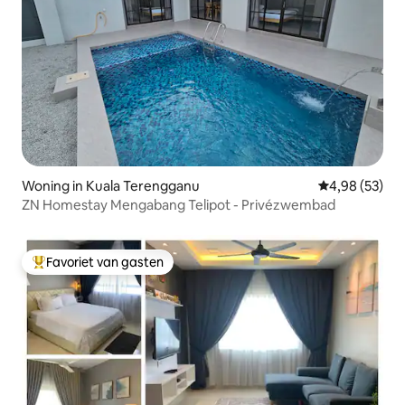
Woning in Kuala Terengganu
Gemiddelde be
4,98 (53)
ZN Homestay Mengabang Telipot - Privézwembad
Favoriet van gasten
Topfavoriet van gasten