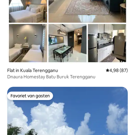
Flat in Kuala Terengganu
Gemiddelde be
4,98 (87)
Dnaura Homestay Batu Buruk Terengganu
Favoriet van gasten
Favoriet van gasten