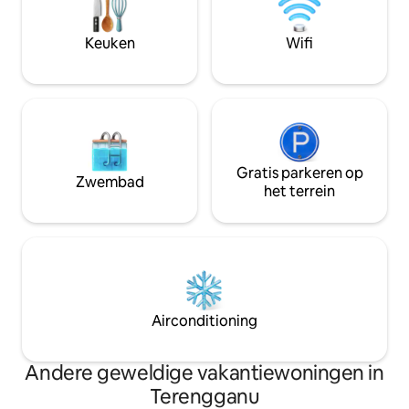
Rantau Abang, Buki
van de beroemdste restaurants en
Cemerung Waterfal
eetkraampjes in Kuala Trg. Opmerking:
Perfect voor gezi
Keuken
Wifi
er is een oprijplaat voor rolstoelen
beschikbaar.
Gratis parkeren op
Zwembad
het terrein
Airconditioning
Andere geweldige vakantiewoningen in
Terengganu