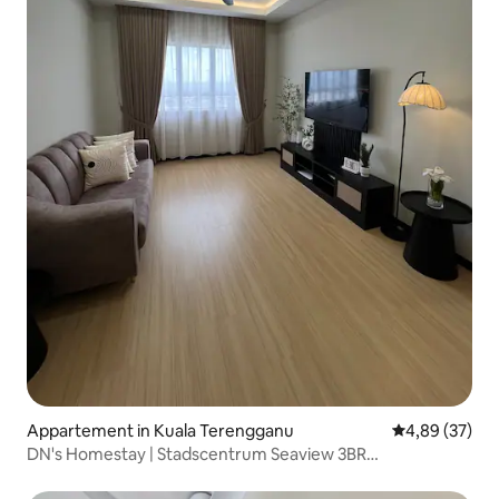
Appartement in Kuala Terengganu
Gemiddelde be
4,89 (37)
DN's Homestay | Stadscentrum Seaview 3BR
Appartement