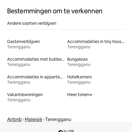
Bestemmingen om te verkennen
Andere soorten verblijven
Gastenverblijven
Accommodaties in tiny houses
Terengganu
Terengganu
Accommodaties met bubbelbad
Bungalows
Terengganu
Terengganu
Accommodaties in appartementen met diensten
Hotelkamers
Terengganu
Terengganu
Vakantiewoningen
Meer tonen
Terengganu
Airbnb
Maleisië
Terengganu