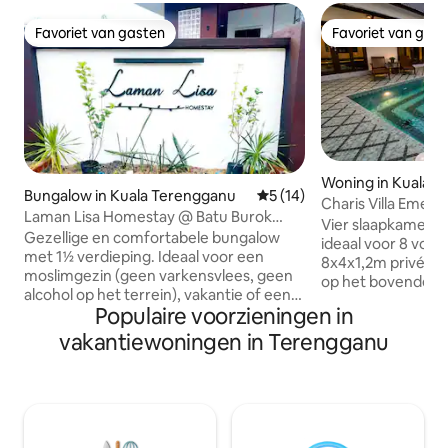
Favoriet van gasten
Favoriet van gas
Favoriet van gasten
Favoriet van gas
Woning in Kuala 
Bungalow in Kuala Terengganu
Gemiddelde beoordeling van
5 (14)
Charis Villa Emer
Laman Lisa Homestay @ Batu Burok
strandvilla
Vier slaapkamers
Kuala Terengganu
Gezellige en comfortabele bungalow
ideaal voor 8 volw
met 1½ verdieping. Ideaal voor een
8x4x1,2m privézw
moslimgezin (geen varkensvlees, geen
op het bovendek ki
alcohol op het terrein), vakantie of een
verbazingwekkend
Populaire voorzieningen in
uitje met vrienden. Genoeg ruimte om
Beach. De villa heeft een mini putting
met vrienden samen te zijn. 's Avonds
vakantiewoningen in Terengganu
range, ping ping ta
barbecueën bij het zwembad in de
strandvoetbalveld
beste sfeer. Je voelt de wind die waait
heel dichtbij Dun
vanaf de nabijgelegen zee. Gelegen in
Nasi Dagang, je k
de buurt van de stad, de beroemde
Zelfs McDonalds i
Terengganu Draw Bridge en Batu Burok
Gemakkelijk toega
Beach. Ook binnen een straal van 1 km