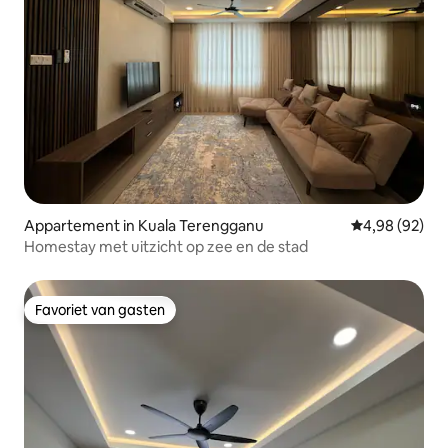
Appartement in Kuala Terengganu
Gemiddelde be
4,98 (92)
Homestay met uitzicht op zee en de stad
Favoriet van gasten
Favoriet van gasten