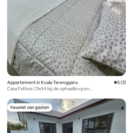
Appartement in Kuala Terengganu
Gemiddeld
5 (3)
Casa Fathea | Dicht bij de ophaalbrug en
bezienswaardigheden in de stad
Favoriet van gasten
Favoriet van gasten