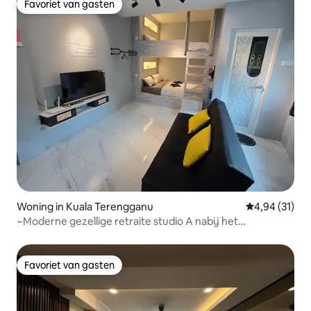
Favoriet van gasten
Favoriet van gasten
Woning in Kuala Terengganu
Gemiddelde be
4,94 (31)
~Moderne gezellige retraite studio A nabij het
stadscentrum~
Favoriet van gasten
Favoriet van gasten