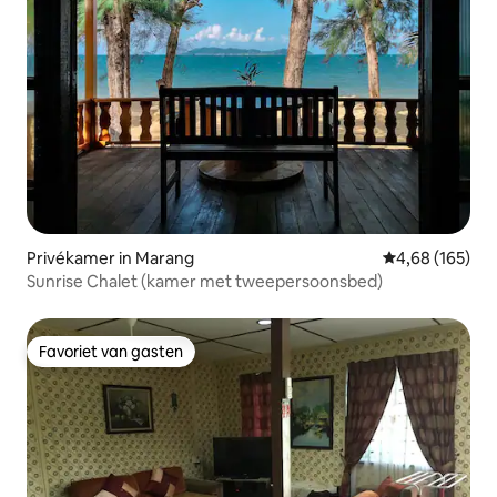
Privékamer in Marang
Gemiddelde beo
4,68 (165)
Sunrise Chalet (kamer met tweepersoonsbed)
Favoriet van gasten
Favoriet van gasten