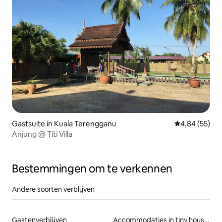
Gastsuite in Kuala Terengganu
Gemiddelde be
4,84 (55)
Anjung @ Titi Villa
Bestemmingen om te verkennen
Andere soorten verblijven
Gastenverblijven
Accommodaties in tiny houses