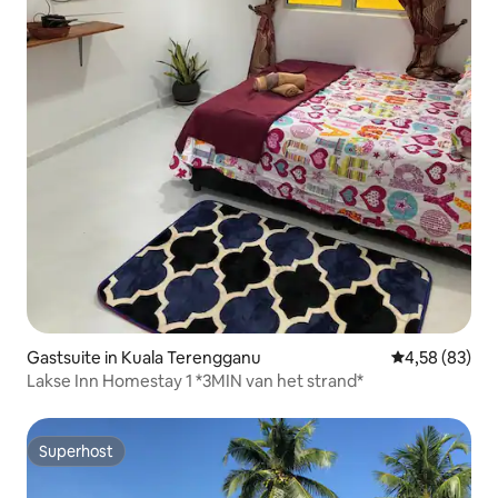
Gastsuite in Kuala Terengganu
Gemiddelde be
4,58 (83)
Lakse Inn Homestay 1 *3MIN van het strand*
Superhost
Superhost