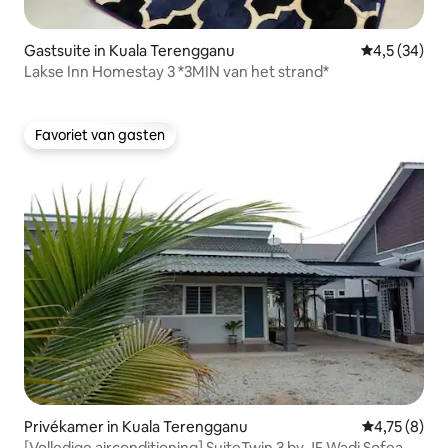
Gastsuite in Kuala Terengganu
Gemiddelde b
4,5 (34)
Lakse Inn Homestay 3 *3MIN van het strand*
Favoriet van gasten
Favoriet van gasten
Privékamer in Kuala Terengganu
Gemiddelde b
4,75 (8)
[Volledige airconditioning] SuiteTwin 3 by JF Wadi Sofea