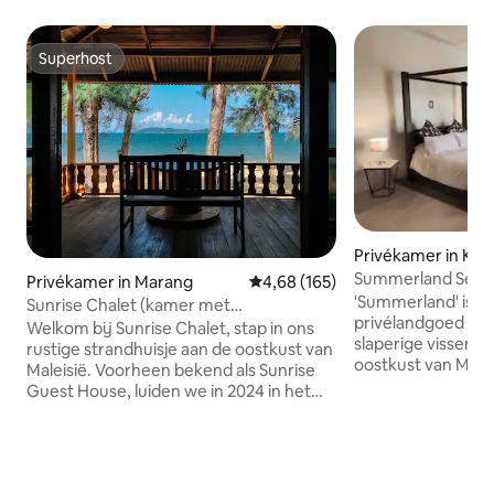
Superhost
Superhost
Privékamer in Ku
Summerland Seaside
Privékamer in Marang
Gemiddelde beoordeling van 4,6
4,68 (165)
Terengganu, M 'ai
'Summerland' is a
Sunrise Chalet (kamer met
privélandgoed aan
tweepersoonsbed)
Welkom bij Sunrise Chalet, stap in ons
slaperige vissersd
rustige strandhuisje aan de oostkust van
oostkust van Maleisië. Als je 
Maleisië. Voorheen bekend als Sunrise
natuurlijke omgev
Guest House, luiden we in 2024 in het
warm tropisch str
midden in de richting van het
het slechts een w
verbeteren van het terrein met een
gazon. De villa heeft 3 kamers: 2
rebranding die de kust charme van onze
tweepersoonsbedd
aankomende Chalets omarmt. Een
2 en-suite met al