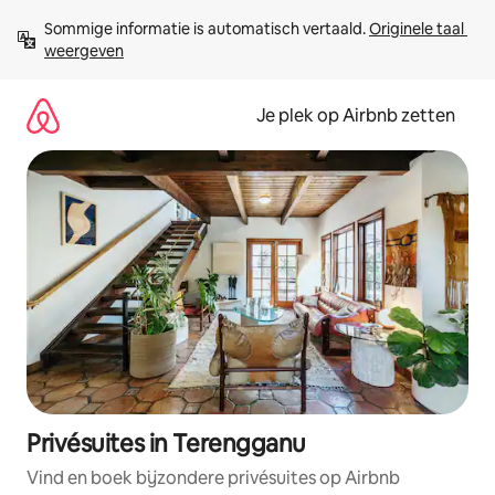
Ga
Sommige informatie is automatisch vertaald. 
Originele taal 
direct
weergeven
naar
inhoud
Je plek op Airbnb zetten
Privésuites in Terengganu
Vind en boek bijzondere privésuites op Airbnb