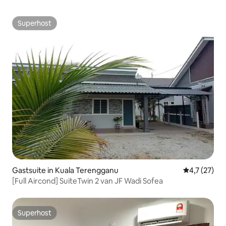
Superhost
Superhost
Gastsuite in Kuala Terengganu
Gemiddelde 
4,7 (27)
[Full Aircond] SuiteTwin 2 van JF Wadi Sofea
Superhost
Superhost