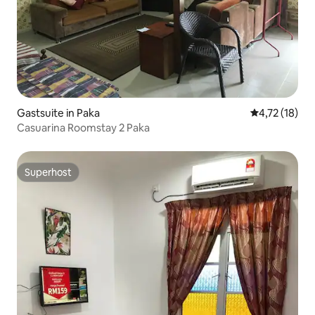
Gastsuite in Paka
Gemiddelde b
4,72 (18)
Casuarina Roomstay 2 Paka
Superhost
Superhost