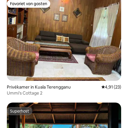
Favoriet van gasten
Favoriet van gasten
Privékamer in Kuala Terengganu
Gemiddelde be
4,91 (23)
Ummi's Cottage 2
Superhost
Superhost