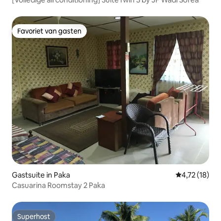
Favoriet van gasten
Favoriet van gasten
Gastsuite in Paka
Gemiddelde b
4,72 (18)
Casuarina Roomstay 2 Paka
Superhost
Superhost