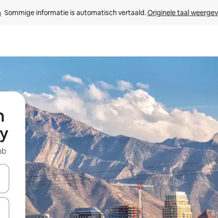
Sommige informatie is automatisch vertaald. 
Originele taal weerge
n
ty
nb
een keuze met je de pijltjestoetsen omhoog en omlaag, óf door te tikk