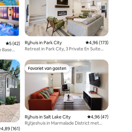
Rijhuis in Park City
Gemiddelde beoordeling
4,96 (173)
ecensies
Gemiddelde beoordeling van 5 op 5, 42 recensies
5 (42)
Retreat in Park City, 3 Private En Suite
e Base
Bedden/Bad
Favoriet van gasten
Favoriet van gasten
Rijhuis in Salt Lake City
Gemiddelde beoordelin
4,96 (47)
ecensies
Rijtjeshuis in Marmalade District met
emiddelde beoordeling van 4,89 op 5, 161 recensies
4,89 (161)
garage, 4 slaapplaatsen