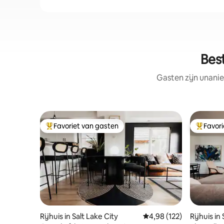
Best
Gasten zijn unanie
Favoriet van gasten
Favor
Topfavoriet van gasten
Topfavor
Rijhuis in Salt Lake City
Gemiddelde beoordeling
4,98 (122)
Rijhuis in