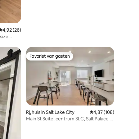
Gemiddelde beoordeling van 4,92 op 5, 26 recensies
4,92 (26)
size
thaven
Favoriet van gasten
Favoriet van gasten
ecensies
Rijhuis in Salt Lake City
Gemiddelde beoordeling
4,87 (108)
Main St Suite, centrum SLC, Salt Palace &
luchthaven