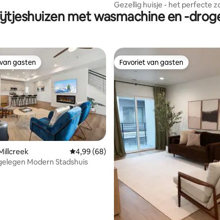
er
Gezellig huisje - het perfecte z
ijtjeshuizen met wasmachine en -drog
 van gasten
Favoriet van gasten
 van gasten
Favoriet van gasten
 Millcreek
Gemiddelde beoordeling van 4,99 op 5, 68 r
4,99 (68)
gelegen Modern Stadshuis
ling van 5 op 5, 16 recensies