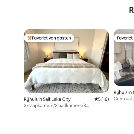
tub and Firepit
EV-oplad
R
Favoriet van gasten
Favoriet
Topfavoriet van gasten
Favoriet
Rijhuis in
Centraal 
Rijhuis in Salt Lake City
Gemiddelde beoorde
5 (16)
3 slaapkamers/3 badkamers/3
verdiepingen in Downtown!