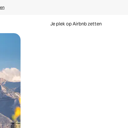
ven
Je plek op Airbnb zetten
en of swipen.