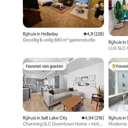
Rijhuis in Holladay
Gemiddelde beoordelin
4,9 (228)
Gezellig & veilig 880 m² gastenstudio
Rijhuis in
LUX SLC-
garage en
Favoriet van gasten
Favor
Favoriet van gasten
Topfavor
Rijhuis in Salt Lake City
Gemiddelde beoordeling
4,94 (216)
Rijhuis in
Charming SLC Downtown Home + Hot
Moderne l