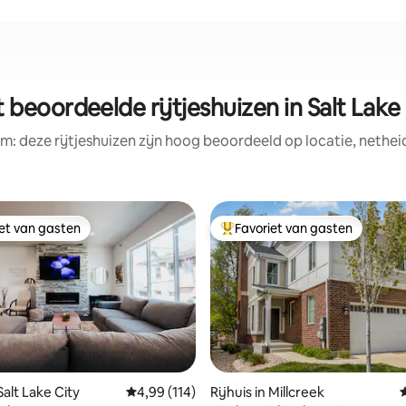
 beoordeelde rijtjeshuizen in Salt Lake
m: deze rijtjeshuizen zijn hoog beoordeeld op locatie, nethei
iet van gasten
Favoriet van gasten
iet van gasten
Topfavoriet van gasten
 van 4,98 op 5, 122 recensies
 Salt Lake City
Gemiddelde beoordeling van 4,99 op 5, 114 r
4,99 (114)
Rijhuis in Millcreek