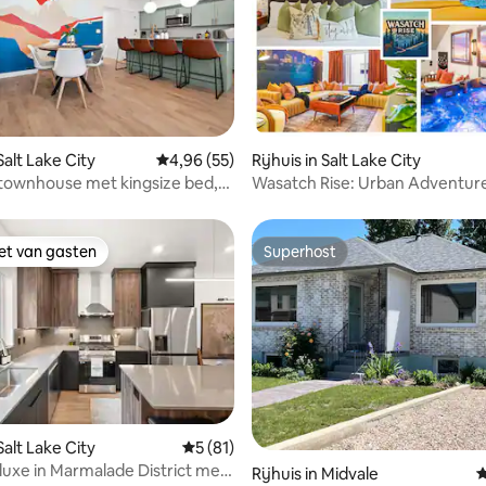
g van 4,9 op 5, 228 recensies
 Salt Lake City
Gemiddelde beoordeling van 4,96 op 5, 55 r
4,96 (55)
Rijhuis in Salt Lake City
townhouse met kingsize bed,
Wasatch Rise: Urban Adventur
 sauna, dicht bij de luchthaven
with Hot Tub!
iet van gasten
Superhost
iet van gasten
Superhost
 van 4,94 op 5, 216 recensies
 Salt Lake City
Gemiddelde beoordeling van 5 op 5, 81 r
5 (81)
uxe in Marmalade District met
Rijhuis in Midvale
G