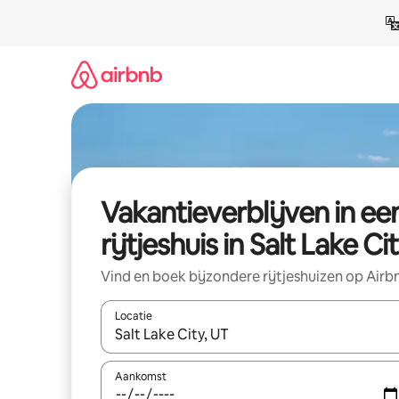
Ga
direct
naar
inhoud
Vakantieverblijven in ee
rijtjeshuis in Salt Lake Ci
Vind en boek bijzondere rijtjeshuizen op Airb
Locatie
Wanneer er resultaten beschikbaar zijn, maak je 
Aankomst