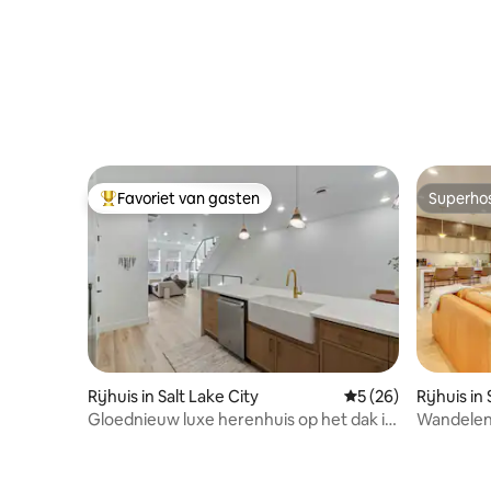
Favoriet van gasten
Superho
Topfavoriet van gasten
Superho
Rijhuis in Salt Lake City
Gemiddelde beoorde
5 (26)
Rijhuis in
Gloednieuw luxe herenhuis op het dak in
Wandelen,
het centrum van SLC
rijtjeshui