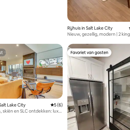
Rijhuis in Salt Lake City
Nieuw, gezellig, modern | 2 king
slaapkamers | Dicht bij de luch
st
Favoriet van gasten
st
Favoriet van gasten
ling van 5 op 5, 26 recensies
 Salt Lake City
Gemiddelde beoordeling van 5 op 5, 6 r
5 (6)
 skiën en SLC ontdekken: luxe
s op loopafstand