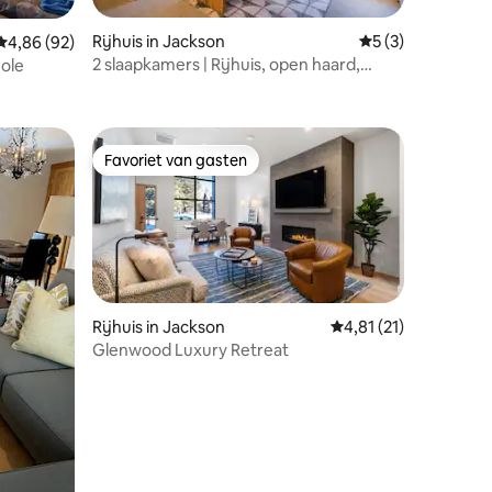
Rijhuis in Jackson
Gemiddelde beoor
5 (3)
Gemiddelde beoordeling van 4,86 op 5, 92 recensies
4,86 (92)
2 slaapkamers | Rijhuis, open haard,
Hole
ecensies
terras, barbecue, wifi
Favoriet van gasten
Favoriet van gasten
Rijhuis in Jackson
Gemiddelde beoordeli
4,81 (21)
Glenwood Luxury Retreat
ecensies