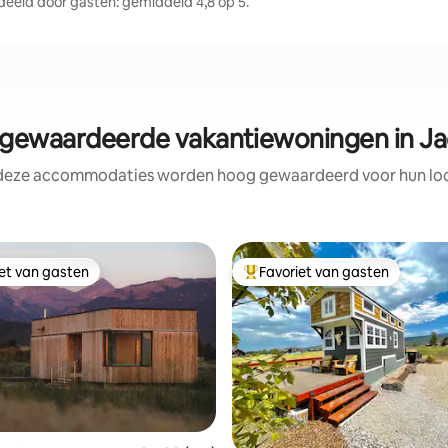
eld door gasten: gemiddeld 4,8 op 5.
ewaardeerde vakantiewoningen in J
 deze accommodaties worden hoog gewaardeerd voor hun loca
iet van gasten
Favoriet van gasten
iet van gasten
Topfavoriet van gasten