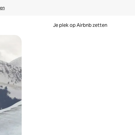
ven
Je plek op Airbnb zetten
en of swipen.