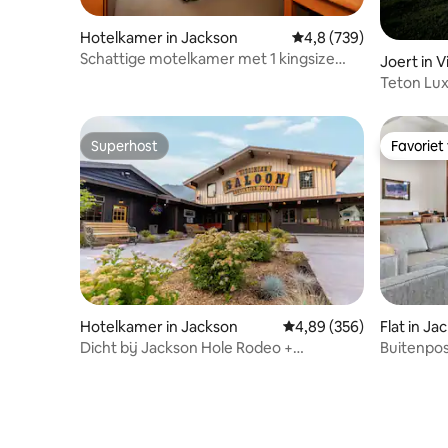
Hotelkamer in Jackson
Gemiddelde beoordelin
4,8 (739)
Schattige motelkamer met 1 kingsize
Joert in V
bed en uitzicht op de bergen
Teton Lu
Superhost
Favoriet
Superhost
Favoriet
Hotelkamer in Jackson
Gemiddelde beoordeling
4,89 (356)
Flat in Ja
Dicht bij Jackson Hole Rodeo +
Buitenpos
zwembad. Dineren. Vuurplaatsen.