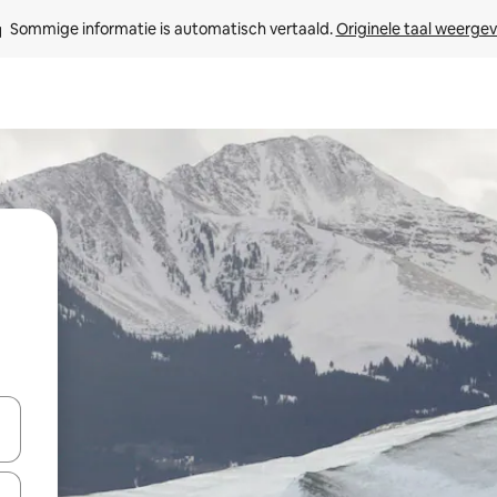
Sommige informatie is automatisch vertaald. 
Originele taal weerge
een keuze met je de pijltjestoetsen omhoog en omlaag, óf door te tikk