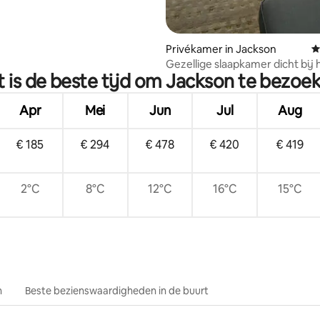
Privékamer in Jackson
G
Gezellige slaapkamer dicht bij 
 is de beste tijd om Jackson te bezoe
stadsplein
Apr
Mei
Jun
Jul
Aug
€ 185
€ 294
€ 478
€ 420
€ 419
2°C
8°C
12°C
16°C
15°C
n
Beste bezienswaardigheden in de buurt