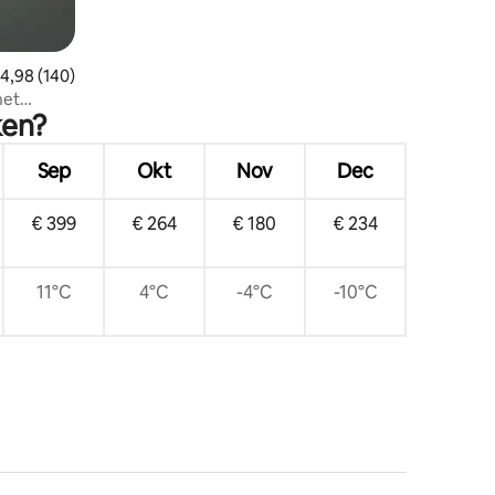
emiddelde beoordeling van 4,98 op 5, 140 recensies
4,98 (140)
het
ken?
Sep
Okt
Nov
Dec
€ 399
€ 264
€ 180
€ 234
11°C
4°C
-4°C
-10°C