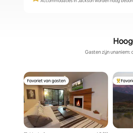
Accommodaties in Jackson worden hoog beoorde
Hoogg
Gasten zijn unaniem:
Favoriet van gasten
Favor
Favoriet van gasten
Topfavor