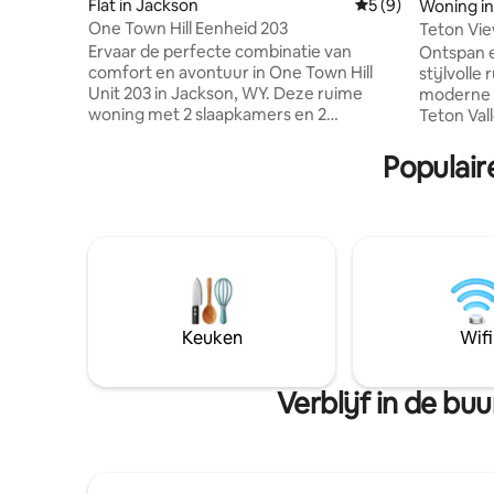
Flat in Jackson
Gemiddelde beoord
5 (9)
Woning in
One Town Hill Eenheid 203
Teton View Cabin: Ni
Design
Ervaar de perfecte combinatie van
Ontspan e
comfort en avontuur in One Town Hill
stijlvolle
Unit 203 in Jackson, WY. Deze ruime
moderne t
woning met 2 slaapkamers en 2
Teton Val
badkamers biedt comfortabel plaats aan
met vrij ui
zes personen en is volledig uitgerust met
je eigen 
Populair
moderne voorzieningen zoals gratis wifi,
Of het nu
een volledig uitgeruste keuken en een
bij Targhe
gezellige woonkamer. Perfect voor
opkrullen 
gezinnen of groepen, ideaal gelegen in
het vuur 
de buurt van wandel-, ski- en andere
hier doen. Minuten van het centrum 
buitenactiviteiten. Perfect voor reizigers
Driggs vo
die het gemak van een luxe verblijf willen
restauran
en tegelijkertijd aan de voordeur van
afgelegen
Keuken
Wifi
het avontuur staan, met Grand
ontsnapp
Verblijf in de b