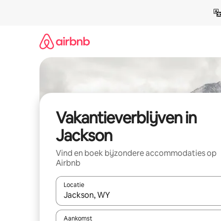
Ga
direct
naar
inhoud
Vakantieverblijven in
Jackson
Vind en boek bijzondere accommodaties op
Airbnb
Locatie
Wanneer er resultaten beschikbaar zijn, maak je 
Aankomst