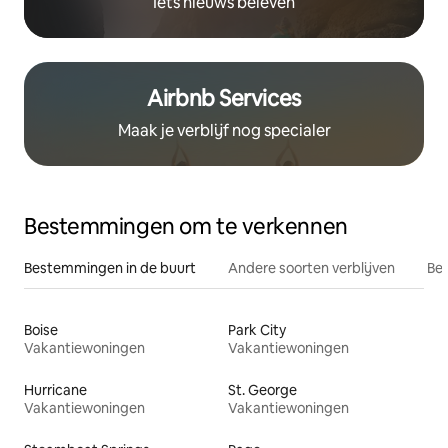
Iets nieuws beleven
Airbnb Services
Maak je verblijf nog specialer
Bestemmingen om te verkennen
Bestemmingen in de buurt
Andere soorten verblijven
Bes
Boise
Park City
Vakantiewoningen
Vakantiewoningen
Hurricane
St. George
Vakantiewoningen
Vakantiewoningen