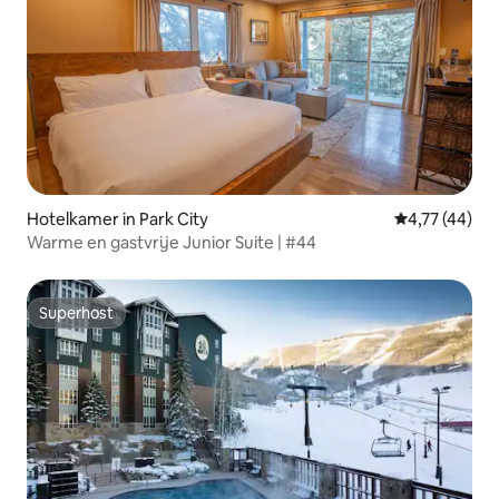
Hotelkamer in Park City
Gemiddelde be
4,77 (44)
Warme en gastvrije Junior Suite | #44
Superhost
Superhost