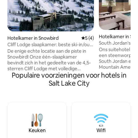
Hotelkamer in Sou
Hotelkamer in Snowbird
Gemiddelde beoordeling va
5 (4)
South Jordan's Be
Cliff Lodge slaapkamer: beste ski-in/out
Gratis ontbijt
Ons suitehotel lig
@Snowbird
De enige echte locatie aan de piste in
een steenworp afs
Snowbird! Onze één-slaapkamer
South Jordan en o
bevindt zich in het gedeelte van de 4,5-
Mountain America
sterren Cliff Lodge met volledige
America First Fiel
Populaire voorzieningen voor hotels in
toegang tot alle hotel +
gemakkelijke toeg
SPAFACILITEITEN: 3 restaurants op het
Salt Lake City
skigebieden Snowb
terrein (gourmand, gezinsvriendelijk,
Solitude. Ontspan 
afhaalmaaltijden), full-service bar (en
op bestelling, ee
restaurant) op de bovenste verdieping
verwarmd binne
met uitzicht op de pistes, 2 zwembaden
bubbelbad. Dineer
verwarmd tot 90 graden+, 4
Kitchen & Bar of p
bubbelbaden, yoga, 2 sportscholen,
uurs Corner Pantr
behandelingen, skiwinkel en verhuur,
elektrische auto's
supermarkt, enz. We prijzen het voor
Keuken
Wifi
bedrijfsvriendeli
ongeveer de helft van de kosten van
verbeteren je verbl