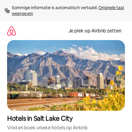
Ga
Sommige informatie is automatisch vertaald. 
Originele taal 
direct
weergeven
naar
inhoud
Je plek op Airbnb zetten
Hotels in Salt Lake City
Vind en boek unieke hotels op Airbnb