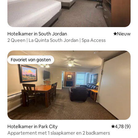
Hotelkamer in South Jordan
Nieuwe ac
Nieuw
2 Queen | La Quinta South Jordan | Spa Access
Favoriet van gasten
Favoriet van gasten
Hotelkamer in Park City
Gemiddelde b
4,78 (9)
Appartement met 1 slaapkamer en 2 badkamers