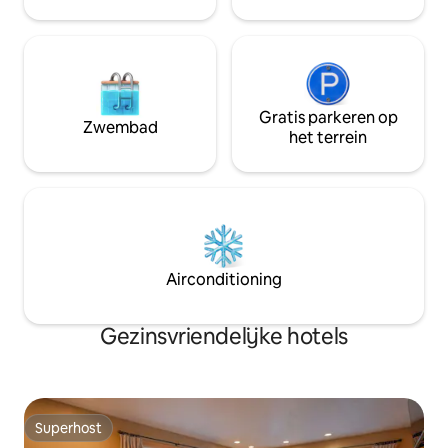
een sparuimte aan de kant van het
hotel. Weekkorting!
Gratis parkeren op
Zwembad
het terrein
Airconditioning
Gezinsvriendelijke hotels
Superhost
Superhost