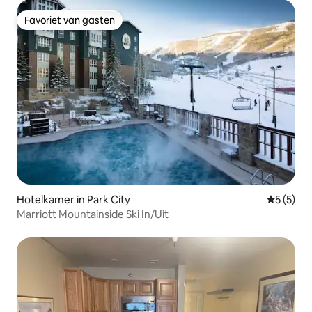
Favoriet van gasten
Favoriet van gasten
Hotelkamer in Park City
Gemiddeld
5 (5)
Marriott Mountainside Ski In/Uit