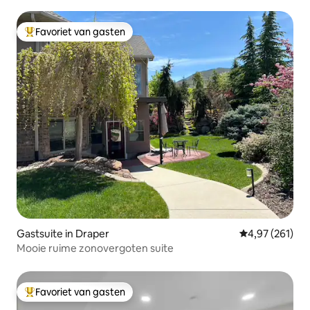
Favoriet van gasten
Topfavoriet van gasten
Gastsuite in Draper
Gemiddelde beo
4,97 (261)
Mooie ruime zonovergoten suite
Favoriet van gasten
Topfavoriet van gasten