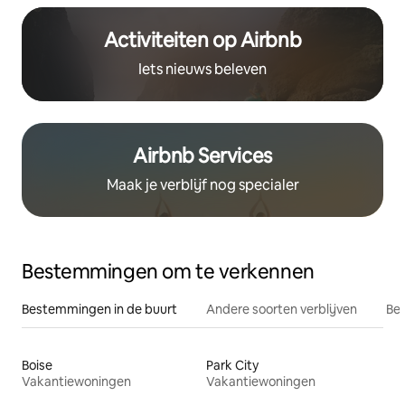
Activiteiten op Airbnb
Iets nieuws beleven
Airbnb Services
Maak je verblijf nog specialer
Bestemmingen om te verkennen
Bestemmingen in de buurt
Andere soorten verblijven
Bes
Boise
Park City
Vakantiewoningen
Vakantiewoningen