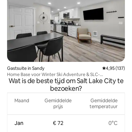
Gastsuite in Sandy
Gemiddelde beo
4,95 (137)
Home Base voor Winter Ski Adventure & SLC-
Wat is de beste tijd om Salt Lake City te
evenementen
bezoeken?
Maand
Gemiddelde
Gemiddelde
prijs
temperatuur
Jan
€ 72
0°C