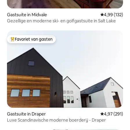
Gastsuite in Midvale
Gemiddelde beo
4,99 (132)
Gezellige en moderne ski- en golfgastsuite in Salt Lake
Favoriet van gasten
Topfavoriet van gasten
Gastsuite in Draper
Gemiddelde beo
4,97 (291)
Luxe Scandinavische moderne boerderij - Draper