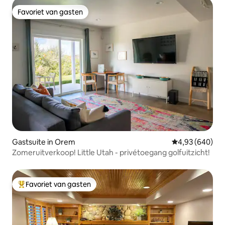
Favoriet van gasten
Favoriet van gasten
Gastsuite in Orem
Gemiddelde beo
4,93 (640)
Zomeruitverkoop! Little Utah - privétoegang golfuitzicht!
Favoriet van gasten
Topfavoriet van gasten