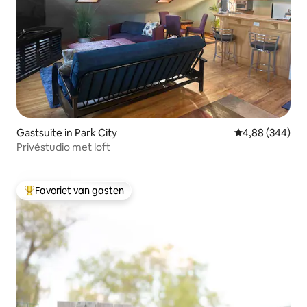
Gastsuite in Park City
Gemiddelde beo
4,88 (344)
Privéstudio met loft
Favoriet van gasten
Topfavoriet van gasten