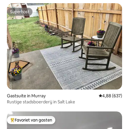
Superhost
Superhost
Gastsuite in Murray
Gemiddelde beo
4,88 (637)
Rustige stadsboerderij in Salt Lake
Favoriet van gasten
Topfavoriet van gasten