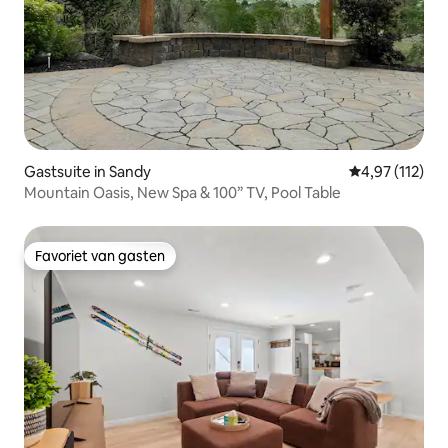
Gastsuite in Sandy
Gemiddelde be
4,97 (112)
Mountain Oasis, New Spa & 100” TV, Pool Table
Favoriet van gasten
Favoriet van gasten