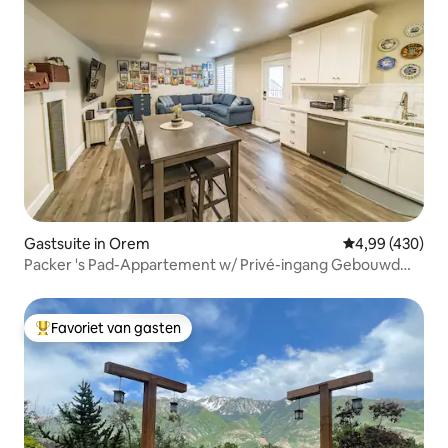
Gastsuite in Orem
Gemiddelde beo
4,99 (430)
Packer 's Pad-Appartement w/ Privé-ingang Gebouwd
2021
Favoriet van gasten
Topfavoriet van gasten