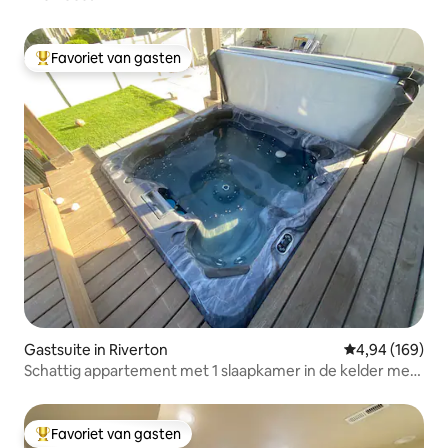
Favoriet van gasten
Topfavoriet van gasten
Gastsuite in Riverton
Gemiddelde beo
4,94 (169)
Schattig appartement met 1 slaapkamer in de kelder met
bubbelbad
Favoriet van gasten
Topfavoriet van gasten