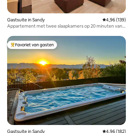
Gastsuite in Sandy
Gemiddelde beo
4,96 (139)
Appartement met twee slaapkamers op 20 minuten van
de ski Alta-Snowbird
Favoriet van gasten
Topfavoriet van gasten
Gastsuite in Sandy
Gemiddelde beo
4,96 (182)