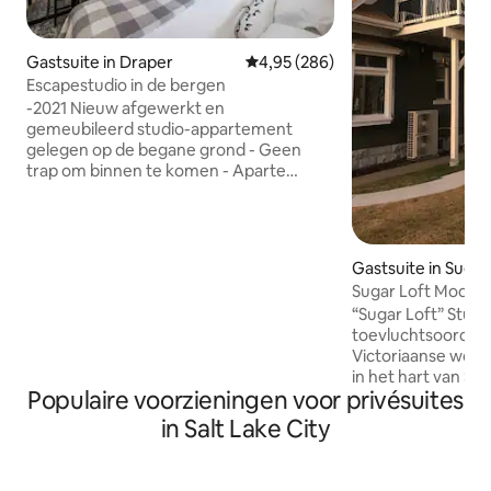
Gastsuite in Draper
Gemiddelde beoordeling van 4,9
4,95 (286)
Escapestudio in de bergen
-2021 Nieuw afgewerkt en
gemeubileerd studio-appartement
gelegen op de begane grond - Geen
trap om binnen te komen - Aparte
ingang alleen voor studiogasten - Veilige
ruimte voor bagage en ski 's net buiten
de studiokamer - Gelegen op twee
hectare land in landelijke stijl met
Gastsuite in Suga
prachtige volwassen bomen - Rustige
Sugar Loft Modern 
privébuurt Lane - Dichtbij wandelpaden
Sugar House
“Sugar Loft” Studi
naar stadsparken - Geweldige toegang
toevluchtsoord b
tot Big & Little Cottonwood Canyon
Victoriaanse wonin
Skigebieden - 3 minuten van restaurants
in het hart van S
en supermarkten in het centrum van
Populaire voorzieningen voor privésuites
eigen dek op hoog
Draper City Toeslag voor vroeg in- en
ontspannen en bij
uitchecken $ 25/uur
in Salt Lake City
drinken terwijl je 
zonsondergang kij
meter is gemaxim