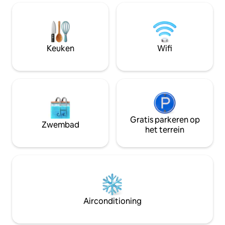
met ultramoderne
ideaal maken voor
zakenreiziger of he
gunstig gelegen in
Westminster Colle
Keuken
Wifi
District, gebieden
lokale winkels en 
Gratis parkeren op
Zwembad
het terrein
Airconditioning