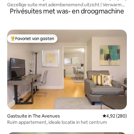
Gezellige suite met adembenemend uitzicht | Verwarmd
Privésuites met was- en droogmachine
zwembad open!
Favoriet van gasten
Topfavoriet van gasten
Gastsuite in The Avenues
Gemiddelde beo
4,92 (280)
Ruim appartement, ideale locatie in het centrum