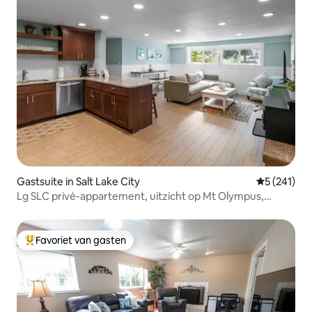
Gastsuite in Salt Lake City
Gemiddelde 
5 (241)
Lg SLC privé-appartement, uitzicht op Mt Olympus,
bubbelbad
Favoriet van gasten
Topfavoriet van gasten