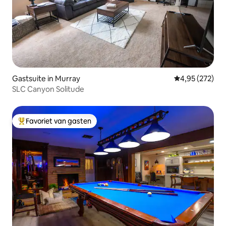
Gastsuite in Murray
Gemiddelde beo
4,95 (272)
SLC Canyon Solitude
Favoriet van gasten
Topfavoriet van gasten