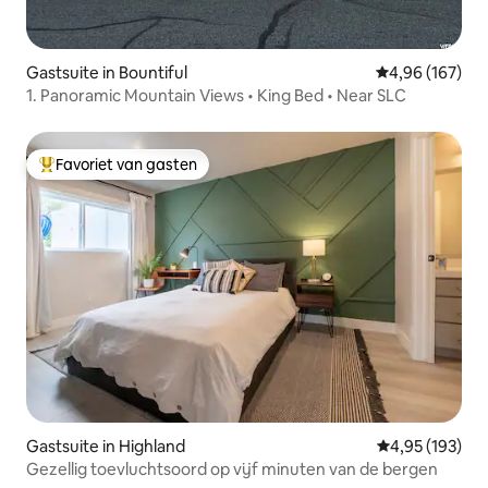
Gastsuite in Bountiful
Gemiddelde beo
4,96 (167)
1. Panoramic Mountain Views • King Bed • Near SLC
Favoriet van gasten
Topfavoriet van gasten
Gastsuite in Highland
Gemiddelde beo
4,95 (193)
Gezellig toevluchtsoord op vijf minuten van de bergen