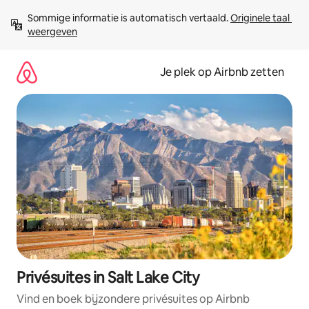
Ga
Sommige informatie is automatisch vertaald. 
Originele taal 
direct
weergeven
naar
inhoud
Je plek op Airbnb zetten
Privésuites in Salt Lake City
Vind en boek bijzondere privésuites op Airbnb