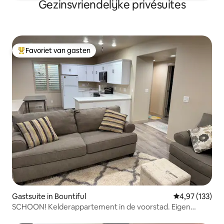
Gezinsvriendelijke privésuites
Favoriet van gasten
Topfavoriet van gasten
Gastsuite in Bountiful
Gemiddelde beo
4,97 (133)
SCHOON! Kelderappartement in de voorstad. Eigen
ingang in de buurt van I15