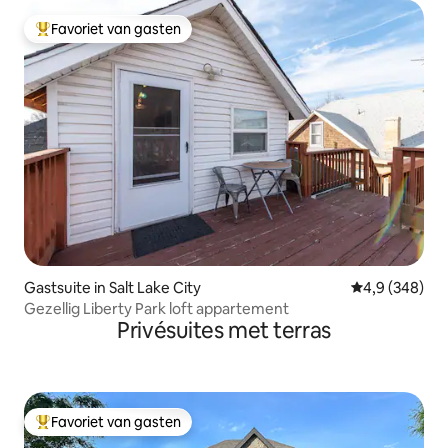
Favoriet van gasten
Topfavoriet van gasten
Gastsuite in Salt Lake City
Gemiddelde be
4,9 (348)
Gezellig Liberty Park loft appartement
Privésuites met terras
Favoriet van gasten
Topfavoriet van gasten