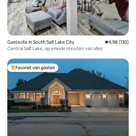
Gastsuite in South Salt Lake City
Gemiddelde beo
4,98 (130)
Central Salt Lake, op enkele minuten van alles
Favoriet van gasten
Topfavoriet van gasten