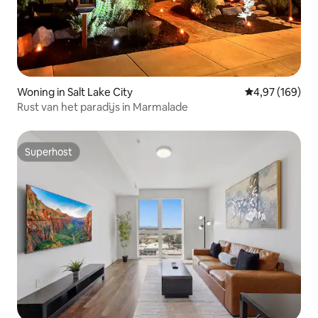
Woning in Salt Lake City
Gemiddelde beo
4,97 (169)
Rust van het paradijs in Marmalade
Superhost
Superhost