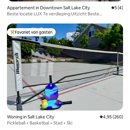
Appartement in Downtown Salt Lake City
Gemiddeld
5 (4)
Beste locatie LUX 7e verdieping Uitzicht Beste
voorzieningen
Favoriet van gasten
Topfavoriet van gasten
Woning in Salt Lake City
Gemiddelde beo
4,95 (260)
Pickleball + Basketbal + Stad + Ski