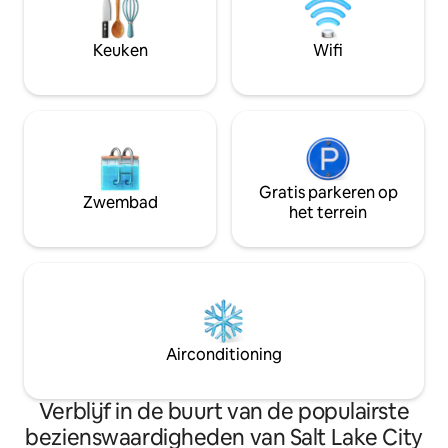
minuten! Brighton
met het luxe bad voor twee personen of
sneeuw in 2023; d
te loungen in het gezellige kingsize bed.
geschiedenis! We
Keuken
Wifi
geskied! Hadden we het al over het
bubbelbad?
Gratis parkeren op
Zwembad
het terrein
Airconditioning
Verblijf in de buurt van de populairste
bezienswaardigheden van Salt Lake City