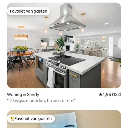
Favoriet van gasten
Favoriet van gasten
Woning in Sandy
Gemiddelde beo
4,96 (132)
* 2 kingsize bedden, fitnessruimte*
Favoriet van gasten
Topfavoriet van gasten