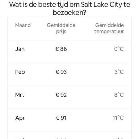
Wat is de beste tijd om Salt Lake City te
bed|Fitnessruimte
bezoeken?
Maand
Gemiddelde
Gemiddelde
prijs
temperatuur
Jan
€ 86
0°C
Feb
€ 93
3°C
Mrt
€ 92
8°C
Apr
€ 91
11°C