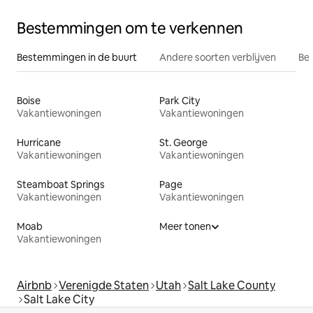
Bestemmingen om te verkennen
Bestemmingen in de buurt
Andere soorten verblijven
Bes
Boise
Park City
Vakantiewoningen
Vakantiewoningen
Hurricane
St. George
Vakantiewoningen
Vakantiewoningen
Steamboat Springs
Page
Vakantiewoningen
Vakantiewoningen
Moab
Meer tonen
Vakantiewoningen
Airbnb
Verenigde Staten
Utah
Salt Lake County
Salt Lake City