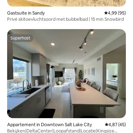
Gastsuite in Sandy
Gemiddelde be
4,99 (95)
Privé skitoevluchtsoord met bubbelbad | 15 min Snowbird
Superhost
Superhost
Appartement in Downtown Salt Lake City
Gemiddelde be
4,87 (45)
Bekijken|DeltaCenter|Loopafstand|Locatie|Kingsize